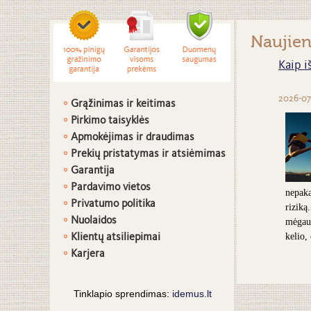
Naujie
Kaip i
2026-07
Grąžinimas ir keitimas
Pirkimo taisyklės
Apmokėjimas ir draudimas
Prekių pristatymas ir atsiėmimas
G
arantija
Pardavimo vietos
nepaka
Privatumo politika
riziką
Nuolaidos
mėgaut
Klientų atsiliepimai
kelio,
Karjera
Tinklapio sprendimas:
idemus.lt