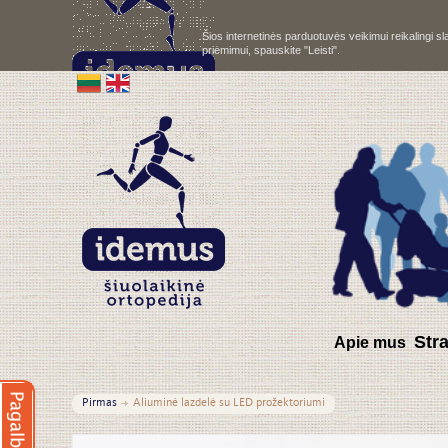
Šios internetinės parduotuvės veikimui reikalingi 
priėmimui, spauskite "Leisti".
S
tr
Apie mus
Pirmas
Aliuminė lazdelė su LED prožektoriumi