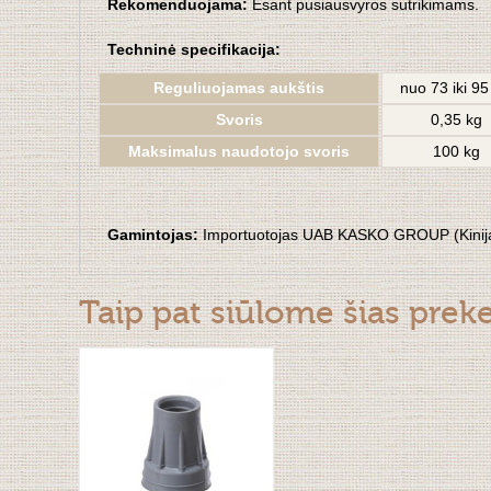
Rekomenduojama:
Esant pusiausvyros sutrikimams.
Techninė specifikacija:
Reguliuojamas aukštis
nuo 73 iki 9
Svoris
0,35 kg
Maksimalus naudotojo svoris
100 kg
Gamintojas:
Importuotojas UAB KASKO GROUP (Kinij
Taip pat siūlome šias prek