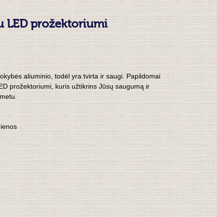
su LED prožektoriumi
kybės aliuminio, todėl yra tvirta ir saugi. Papildomai
ED prožektoriumi, kuris užtikrins Jūsų saugumą ir
 metu.
dienos