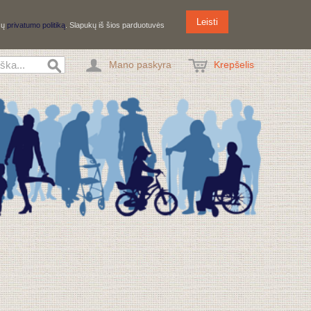
Leisti
ūsų
privatumo politiką
. Slapukų iš šios parduotuvės
Mano paskyra
Krepšelis