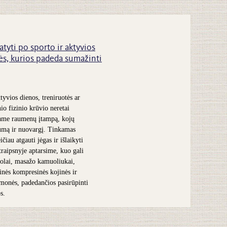
atyti po sporto ir aktyvios
s, kurios padeda sumažinti
tyvios dienos, treniruotės ar
nio fizinio krūvio neretai
ame raumenų įtampą, kojų
umą ir nuovargį. Tinkamas
čiau atgauti jėgas ir išlaikyti
traipsnyje aptarsime, kuo gali
olai, masažo kamuoliukai,
inės kompresinės kojinės ir
iemonės, padedančios pasirūpinti
s.