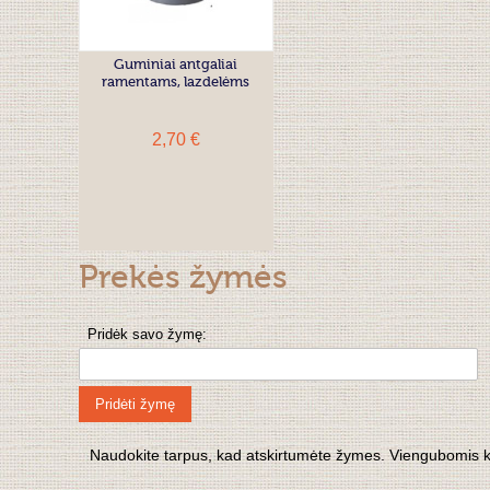
Guminiai antgaliai
ramentams, lazdelėms
2,70 €
Prekės žymės
Pridėk savo žymę:
Pridėti žymę
Naudokite tarpus, kad atskirtumėte žymes. Viengubomis kabu