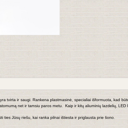
yra tvirta ir saugi. Rankena plastmasinė, specialiai išformuota, kad bū
atomumą net ir tamsiu paros metu. Kaip ir kitų aliuminių lazdelių, LED 
 ties Jūsų riešu, kai ranka pilnai ištiesta ir priglausta prie šono.