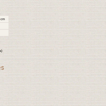
5 cm
a)
es