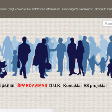
slapukai (angl. cookies). Dėl detalesnės informacijos, kuri saugoma slapukuose, skaitykite m
aipsniai
IŠPARDAVIMAS
D.U.K.
Kontaktai
ES projektai