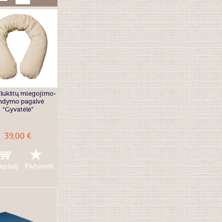
 lukštų miegojimo-
ndymo pagalvė
“Gyvatėlė”
39,00 €
repšelį
Pažymėti