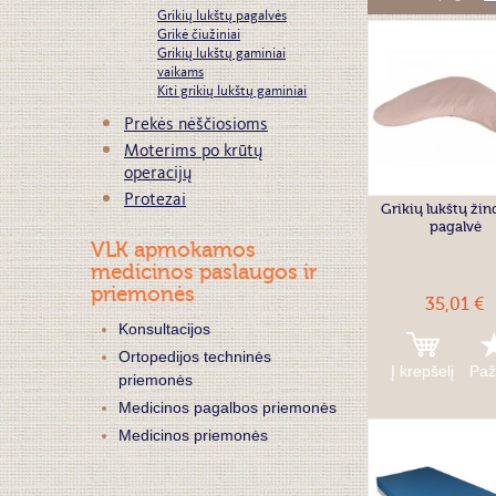
Grikių lukštų pagalvės
Grikė čiužiniai
Grikių lukštų gaminiai
vaikams
Kiti grikių lukštų gaminiai
Prekės nėščiosioms
Moterims po krūtų
operacijų
Protezai
Grikių lukštų ži
pagalvė
VLK apmokamos
medicinos paslaugos ir
priemonės
35,01 €
Konsultacijos
Ortopedijos techninės
Į krepšelį
Paž
priemonės
Medicinos pagalbos priemonės
Medicinos priemonės