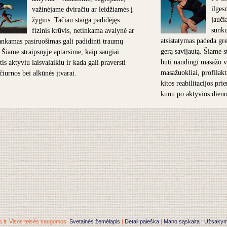
ilges
važinėjame dviračiu ar leidžiamės į
jauči
žygius. Tačiau staiga padidėjęs
sunk
fizinis krūvis, netinkama avalynė ar
atsistatymas padeda grei
nkamas pasiruošimas gali padidinti traumų
gerą savijautą. Šiame s
. Šiame straipsnyje aptarsime, kaip saugiai
būti naudingi masažo v
is aktyviu laisvalaikiu ir kada gali praversti
masažuokliai, profilakt
 čiurnos bei alkūnės įtvarai.
kitos reabilitacijos pr
kūnu po aktyvios dieno
.lt. Visos teisės saugomos.
Svetainės žemėlapis
|
Detali paieška
|
Mano sąskaita
|
Užsakymai