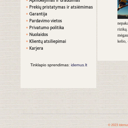
Apmokėjimas ir draudimas
Prekių pristatymas ir atsiėmimas
G
arantija
Pardavimo vietos
nepaka
Privatumo politika
riziką
Nuolaidos
mėgaut
Klientų atsiliepimai
kelio,
Karjera
Tinklapio sprendimas:
idemus.lt
© 2023 Idemus