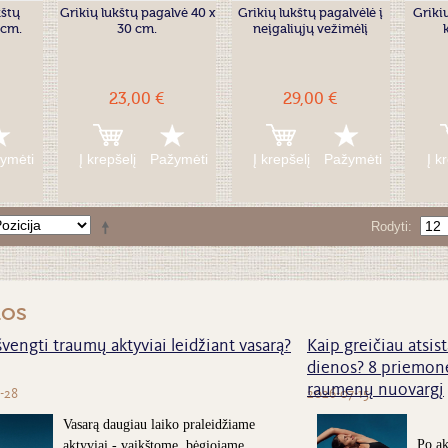
kštų
Grikių lukštų pagalvė 40 x
Grikių lukštų pagalvėlė į
Griki
 cm.
30 cm.
neįgaliųjų vežimėlį
23,00 €
29,00 €
ymėti
Į krepšelį
Pažymėti
Į krepšelį
Pažymėti
Į k
Rodyti
nos
švengti traumų aktyviai leidžiant vasarą?
Kaip greičiau atsist
dienos? 8 priemonė
raumenų nuovargį
-28
2026-07-15
Vasarą daugiau laiko praleidžiame
Po ak
aktyviai - vaikštome, bėgiojame,