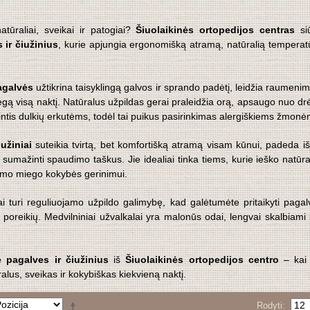
atūraliai, sveikai ir patogiai?
Šiuolaikinės ortopedijos centras
si
 ir čiužinius
, kurie apjungia ergonomišką atramą, natūralią temperatūr
agalvės
užtikrina taisyklingą galvos ir sprando padėtį, leidžia raumenims
gą visą naktį. Natūralus užpildas gerai praleidžia orą, apsaugo nuo 
gintis dulkių erkutėms, todėl tai puikus pasirinkimas alergiškiems žmonė
užiniai
suteikia tvirtą, bet komfortišką atramą visam kūnui, padeda išla
r sumažinti spaudimo taškus. Jie idealiai tinka tiems, kurie ieško natūr
dimo miego kokybės gerinimui.
i turi reguliuojamo užpildo galimybę, kad galėtumėte pritaikyti pagalv
 poreikių. Medvilniniai užvalkalai yra malonūs odai, lengvai skalbiami 
ė pagalves ir čiužinius
iš
Šiuolaikinės ortopedijos centro
– kai 
ralus, sveikas ir kokybiškas kiekvieną naktį.
Rodyti