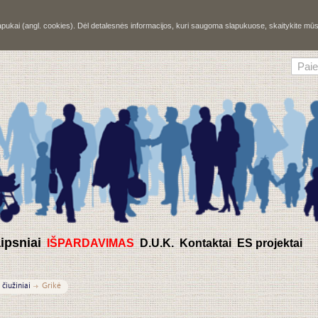
slapukai (angl. cookies). Dėl detalesnės informacijos, kuri saugoma slapukuose, skaitykite m
aipsniai
IŠPARDAVIMAS
D.U.K.
Kontaktai
ES projektai
 čiužiniai
Grikė