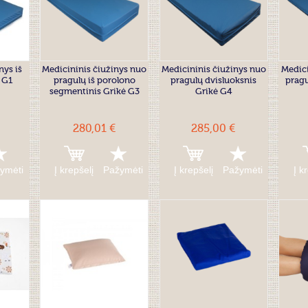
nys iš
Medicininis čiužinys nuo
Medicininis čiužinys nuo
Medici
 G1
pragulų iš porolono
pragulų dvisluoksnis
pragu
segmentinis Grikė G3
Grikė G4
280,01 €
285,00 €
ymėti
Į krepšelį
Pažymėti
Į krepšelį
Pažymėti
Į k