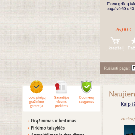
Plona grikių lu
pagalvė 60 x 40
26,00 €
Į krepšelį
Paž
Rūšiuoti pagal
Naujie
Kaip i
2026-07
Grąžinimas ir keitimas
Pirkimo taisyklės