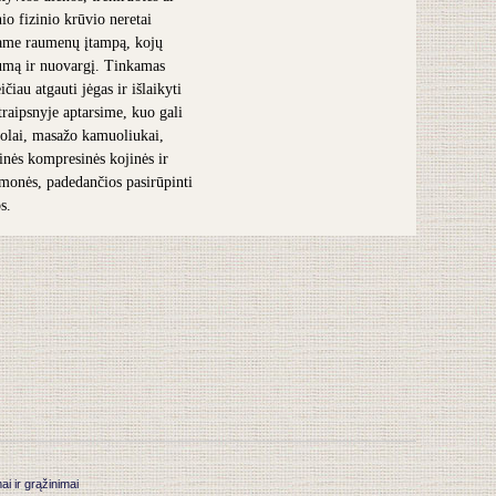
nio fizinio krūvio neretai
ame raumenų įtampą, kojų
umą ir nuovargį. Tinkamas
čiau atgauti jėgas ir išlaikyti
traipsnyje aptarsime, kuo gali
olai, masažo kamuoliukai,
inės kompresinės kojinės ir
iemonės, padedančios pasirūpinti
s.
 ir grąžinimai