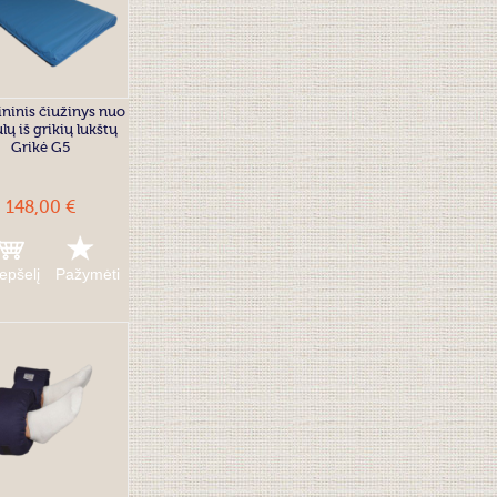
ninis čiužinys nuo
lų iš grikių lukštų
Grikė G5
148,00 €
repšelį
Pažymėti