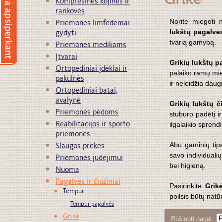
Grikė
Kompresinės kojinės ir
rankovės
Priemonės limfedemai
Norite miegoti n
gydyti
lukštų pagalves
Priemonės medikams
tvarią gamybą.
Įtvarai
Grikių lukštų p
Ortopediniai įdėklai ir
palaiko ramų mie
pakulnės
ir neleidžia dau
Ortopediniai batai,
avalynė
Grikių lukštų či
Priemonės pėdoms
stuburo padėtį i
Reabilitacijos ir sporto
ilgalaikio spren
priemonės
Slaugos prekės
Abu gaminių tipa
Priemonės judėjimui
savo individualių
bei higieną.
Nuoma
Pagalvės ir čiužiniai
Pasirinkite
Grik
Tempur
poilsis būtų natū
Tempur pagalvės
Grikė
Rūšiuoti pagal