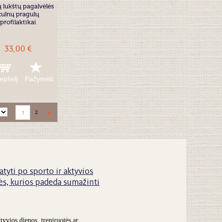
ų lukštų pagalvėlės
kulnų pragulų
profilaktikai
33,00 €
repšelį
Pažymėti
2
1
atyti po sporto ir aktyvios
s, kurios padeda sumažinti
tyvios dienos, treniruotės ar