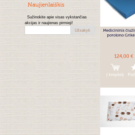
Naujienlaiškis
Sužinokite apie visas vykstančias
akcijas ir naujienas pirmieji!
Medicininis čiuži
Užsakyti
porolono Grikė
124,00 €
Į krepšelį
Paž