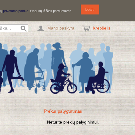
Leisti
ūsų
privatumo politiką
. Slapukų iš šios parduotuvės
Mano paskyra
Krepšelis
Prekių palyginimas
Neturite prekių palyginimui.