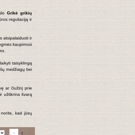
ūlo
Grikė grikių
os reguliaciją ir
 atsipalaiduoti ir
drėgmės kaupimosi
ms.
ikyti taisyklingą
alių medžiagų bei
ę ar čiužinį prie
ir užtikrina švarą
norite, kad jūsų
2
1