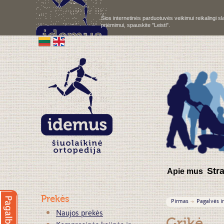
Šios internetinės parduotuvės veikimui reikalingi 
priėmimui, spauskite "Leisti".
S
tr
Apie mus
Prekės
Pirmas
Pagalvės ir
Naujos prekės