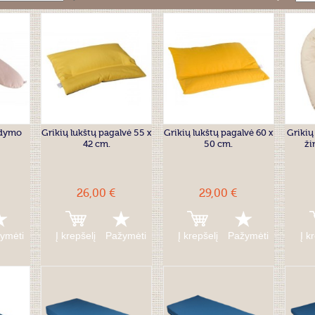
ndymo
Grikių lukštų pagalvė 55 x
Grikių lukštų pagalvė 60 x
Grikių
42 cm.
50 cm.
ži
26,00 €
29,00 €
ymėti
Į krepšelį
Pažymėti
Į krepšelį
Pažymėti
Į k