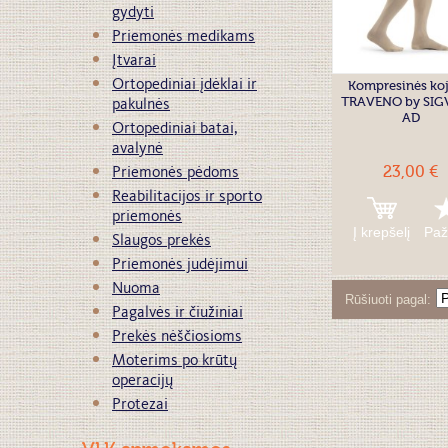
gydyti
Priemonės medikams
Įtvarai
Ortopediniai įdėklai ir
Kompresinės koj
TRAVENO by SIG
pakulnės
AD
Ortopediniai batai,
avalynė
23,00 €
Priemonės pėdoms
Reabilitacijos ir sporto
priemonės
Į krepšelį
Paž
Slaugos prekės
Priemonės judėjimui
Nuoma
Rūšiuoti pagal
Pagalvės ir čiužiniai
Prekės nėščiosioms
Moterims po krūtų
operacijų
Protezai