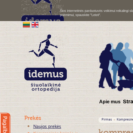
Šios internetinės parduotuvės veikimui reikalingi 
priėmimui, spauskite "Leisti".
S
tr
Apie mus
Prekės
Pirmas
Kompresinė
Naujos prekės