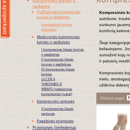
kompres
Kompresinės kojinės ir
rankovės
Profilaktinės kompresinės
Kompresinės ko
kojinės ir pėdkelnės
autobuse, traukin
kompresinės kojinės
sunkumo jausmą i
kelionėms
komfortą kelionė
Medicininės kompresinės
kojinės ir pėdkelnės
Šioje kategorijoj
I kompresinės klasės kojinės
keliautojams. Jos
ir pėdkelnės
sumažinti kojų nu
II kompresinės klasės
ir patvarių medži
kojinės ir pėdkelnės
III kompresinės klasės
Kompresinės koj
kojinės
ULCER-X
metu, atostogauja
THROMBO-X
užtikrina didesn
WRAPS (neelastiniai
kompresiniai įtvarai)
Rūšiuoti pagal
Kompresinės rankovės
II kompresinės klasės
rankovės
Pagalbinės priemonės
Priemonės limfedemai