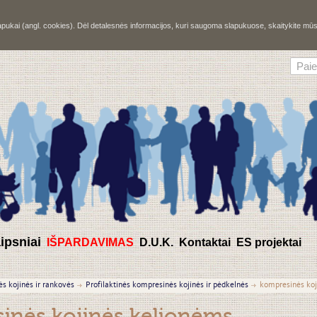
slapukai (angl. cookies). Dėl detalesnės informacijos, kuri saugoma slapukuose, skaitykite m
aipsniai
IŠPARDAVIMAS
D.U.K.
Kontaktai
ES projektai
s kojinės ir rankovės
Profilaktinės kompresinės kojinės ir pėdkelnės
kompresinės koj