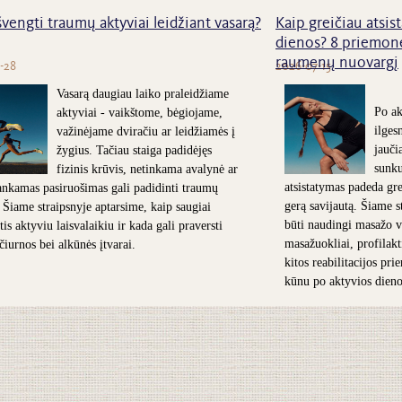
švengti traumų aktyviai leidžiant vasarą?
Kaip greičiau atsist
dienos? 8 priemonė
raumenų nuovargį
-28
2026-07-15
Vasarą daugiau laiko praleidžiame
Po ak
aktyviai - vaikštome, bėgiojame,
ilges
važinėjame dviračiu ar leidžiamės į
jauči
žygius. Tačiau staiga padidėjęs
sunk
fizinis krūvis, netinkama avalynė ar
atsistatymas padeda grei
nkamas pasiruošimas gali padidinti traumų
gerą savijautą. Šiame s
. Šiame straipsnyje aptarsime, kaip saugiai
būti naudingi masažo v
is aktyviu laisvalaikiu ir kada gali praversti
masažuokliai, profilakt
 čiurnos bei alkūnės įtvarai.
kitos reabilitacijos pr
kūnu po aktyvios dieno