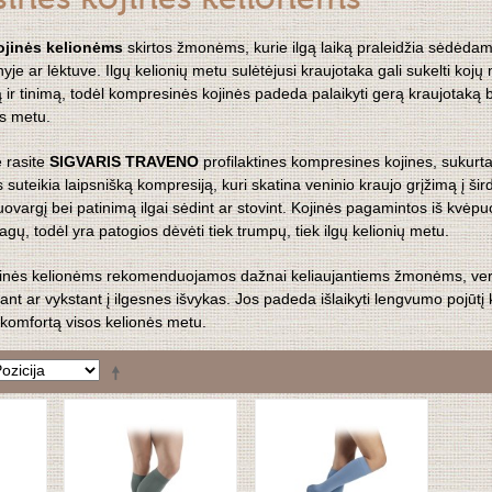
inės kojinės kelionėms
jinės kelionėms
skirtos žmonėms, kurie ilgą laiką praleidžia sėdėdam
yje ar lėktuve. Ilgų kelionių metu sulėtėjusi kraujotaka gali sukelti kojų
r tinimą, todėl kompresinės kojinės padeda palaikyti gerą kraujotaką b
s metu.
e rasite
SIGVARIS TRAVENO
profilaktines kompresines kojines, sukurta
 suteikia laipsnišką kompresiją, kuri skatina veninio kraujo grįžimą į šir
ovargį bei patinimą ilgai sėdint ar stovint. Kojinės pagamintos iš kvėpu
agų, todėl yra patogios dėvėti tiek trumpų, tiek ilgų kelionių metu.
inės kelionėms rekomenduojamos dažnai keliaujantiems žmonėms, vers
nt ar vykstant į ilgesnes išvykas. Jos padeda išlaikyti lengvumo pojūtį 
į komfortą visos kelionės metu.