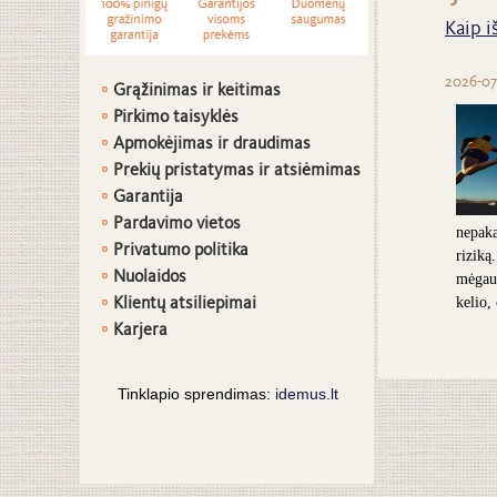
Kaip i
2026-07
Grąžinimas ir keitimas
Pirkimo taisyklės
Apmokėjimas ir draudimas
Prekių pristatymas ir atsiėmimas
G
arantija
Pardavimo vietos
nepaka
Privatumo politika
riziką
Nuolaidos
mėgaut
Klientų atsiliepimai
kelio,
Karjera
Tinklapio sprendimas:
idemus.lt