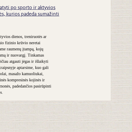
atyti po sporto ir aktyvios
s, kurios padeda sumažinti
tyvios dienos, treniruotės ar
nio fizinio krūvio neretai
ame raumenų įtampą, kojų
umą ir nuovargį. Tinkamas
čiau atgauti jėgas ir išlaikyti
traipsnyje aptarsime, kuo gali
olai, masažo kamuoliukai,
inės kompresinės kojinės ir
iemonės, padedančios pasirūpinti
s.