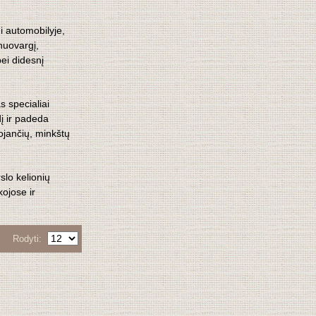
i automobilyje,
 nuovargį,
ei didesnį
s specialiai
dį ir padeda
ojančių, minkštų
lo kelionių
kojose ir
Rodyti