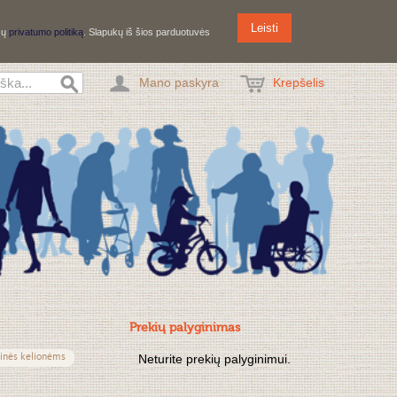
Leisti
ūsų
privatumo politiką
. Slapukų iš šios parduotuvės
Mano paskyra
Krepšelis
Prekių palyginimas
inės kelionėms
Neturite prekių palyginimui.