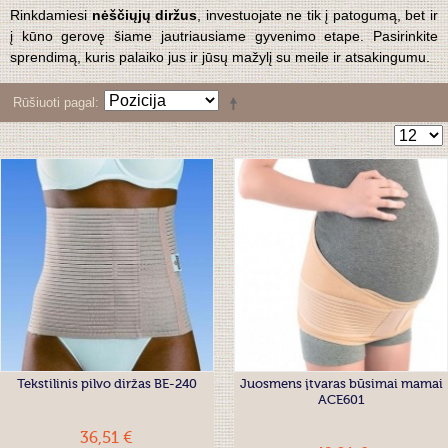
Rinkdamiesi
nėščiųjų diržus
, investuojate ne tik į patogumą, bet ir
į kūno gerovę šiame jautriausiame gyvenimo etape. Pasirinkite
sprendimą, kuris palaiko jus ir jūsų mažylį su meile ir atsakingumu.
Rūšiuoti pagal
Tekstilinis pilvo diržas BE-240
Juosmens įtvaras būsimai mamai
ACE601
36,51 €