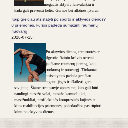
mėgautis aktyviu laisvalaikiu ir
kada gali praversti kelio, čiurnos bei alkūnės įtvarai.
Kaip greičiau atsistatyti po sporto ir aktyvios dienos?
8 priemonės, kurios padeda sumažinti raumenų
nuovargį
2026-07-15
Po aktyvios dienos, treniruotės ar
ilgesnio fizinio krūvio neretai
jaučiame raumenų įtampą, kojų
sunkumą ir nuovargį. Tinkamas
atsistatymas padeda greičiau
atgauti jėgas ir išlaikyti gerą
savijautą. Šiame straipsnyje aptarsime, kuo gali būti
naudingi masažo volai, masažo kamuoliukai,
masažuokliai, profilaktinės kompresinės kojinės ir
kitos reabilitacijos priemonės, padedančios pasirūpinti
kūnu po aktyvios dienos.