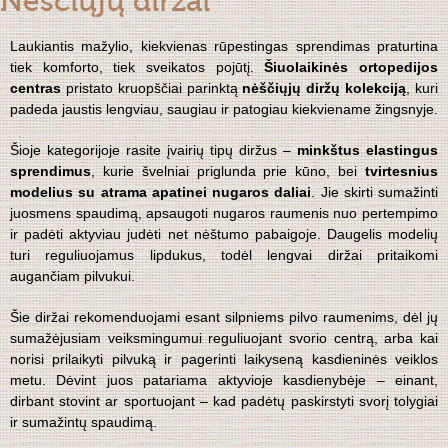
Nėščiųjų diržai
Laukiantis mažylio, kiekvienas rūpestingas sprendimas praturtina
tiek komforto, tiek sveikatos pojūtį.
Šiuolaikinės ortopedijos
centras
pristato kruopščiai parinktą
nėščiųjų diržų kolekciją
, kuri
padeda jaustis lengviau, saugiau ir patogiau kiekviename žingsnyje.
Šioje kategorijoje rasite įvairių tipų diržus –
minkštus elastingus
sprendimus
, kurie švelniai priglunda prie kūno, bei
tvirtesnius
modelius su atrama apatinei nugaros daliai
. Jie skirti sumažinti
juosmens spaudimą, apsaugoti nugaros raumenis nuo pertempimo
ir padėti aktyviau judėti net nėštumo pabaigoje. Daugelis modelių
turi reguliuojamus lipdukus, todėl lengvai diržai pritaikomi
augančiam pilvukui.
Šie diržai rekomenduojami esant silpniems pilvo raumenims, dėl jų
sumažėjusiam veiksmingumui reguliuojant svorio centrą, arba kai
norisi prilaikyti pilvuką ir pagerinti laikyseną kasdieninės veiklos
metu. Dėvint juos patariama aktyvioje kasdienybėje – einant,
dirbant stovint ar sportuojant – kad padėtų paskirstyti svorį tolygiai
ir sumažintų spaudimą.