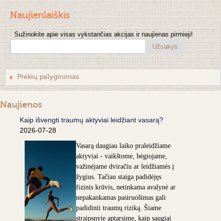
Naujienlaiškis
Sužinokite apie visas vykstančias akcijas ir naujienas pirmieji!
Užsakyti
Prekių palyginimas
Naujienos
Kaip išvengti traumų aktyviai leidžiant vasarą?
2026-07-28
Vasarą daugiau laiko praleidžiame
aktyviai - vaikštome, bėgiojame,
važinėjame dviračiu ar leidžiamės į
žygius. Tačiau staiga padidėjęs
fizinis krūvis, netinkama avalynė ar
nepakankamas pasiruošimas gali
padidinti traumų riziką. Šiame
straipsnyje aptarsime, kaip saugiai