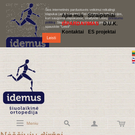
Šios internetinės parduotuvės veikimui reikalingi
slapukai (angl. cookies). Dėl detalesnės informacijos,
S
traipsniai
Apie mus
kuri saugoma slapukuose, skaitykite mūsų
privatumo
politiką
. Slapukų iš šios parduotuvės priėmimui,
IŠPARDAVIMAS
D.U.K.
spauskite "Leisti".
Kontaktai
ES projektai
Leisti
Meniu