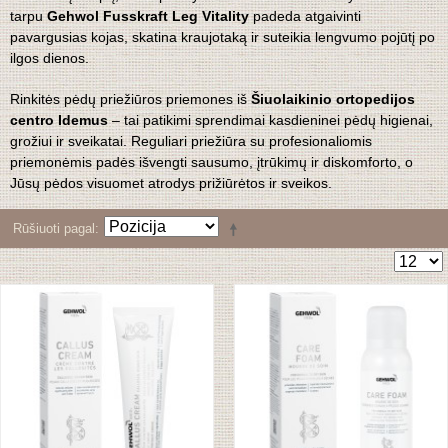
tarpu
Gehwol Fusskraft
Leg Vitality
padeda atgaivinti
pavargusias kojas, skatina kraujotaką ir suteikia lengvumo pojūtį po
ilgos dienos.
Rinkitės pėdų priežiūros priemones iš
Šiuolaikinio ortopedijos
centro Idemus
– tai patikimi sprendimai kasdieninei pėdų higienai,
grožiui ir sveikatai. Reguliari priežiūra su profesionaliomis
priemonėmis padės išvengti sausumo, įtrūkimų ir diskomforto, o
Jūsų pėdos visuomet atrodys prižiūrėtos ir sveikos.
Rūšiuoti pagal