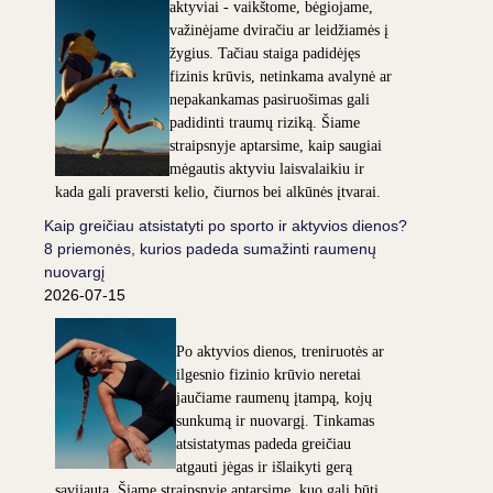
aktyviai - vaikštome, bėgiojame,
važinėjame dviračiu ar leidžiamės į
žygius. Tačiau staiga padidėjęs
fizinis krūvis, netinkama avalynė ar
nepakankamas pasiruošimas gali
padidinti traumų riziką. Šiame
straipsnyje aptarsime, kaip saugiai
mėgautis aktyviu laisvalaikiu ir
kada gali praversti kelio, čiurnos bei alkūnės įtvarai.
Kaip greičiau atsistatyti po sporto ir aktyvios dienos?
8 priemonės, kurios padeda sumažinti raumenų
nuovargį
2026-07-15
Po aktyvios dienos, treniruotės ar
ilgesnio fizinio krūvio neretai
jaučiame raumenų įtampą, kojų
sunkumą ir nuovargį. Tinkamas
atsistatymas padeda greičiau
atgauti jėgas ir išlaikyti gerą
savijautą. Šiame straipsnyje aptarsime, kuo gali būti