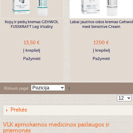
Kojų ir pėdų kremas GEHWOL
Labai jautrios odos kremas Gehwol
FUSSKRAFT Leg Vitality
med Sensitive Cream
13,50 €
17,00 €
Į krepšelį
Į krepšelį
Pažymėti
Pažymėti
Rūšiuoti pagal
Prekės
VLK apmokamos medicinos paslaugos ir
priemonės