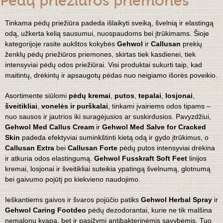
Pėdų priežiūros priemonės
Tinkama pėdų priežiūra padeda išlaikyti sveiką, švelnią ir elastingą
odą, užkerta kelią sausumui, nuospaudoms bei įtrūkimams. Šioje
kategorijoje rasite aukštos kokybės
Gehwol
ir
Callusan
prekių
ženklų pėdų priežiūros priemones, skirtas tiek kasdienei, tiek
intensyviai pėdų odos priežiūrai. Visi produktai sukurti taip, kad
maitintų, drėkintų ir apsaugotų pėdas nuo neigiamo išorės poveikio.
Asortimente siūlomi
pėdų kremai
,
putos
,
tepalai
,
losjonai
,
šveitikliai
,
vonelės ir purškalai
, tinkami įvairiems odos tipams –
nuo sausos ir jautrios iki suragėjusios ar suskirdusios. Pavyzdžiui,
Gehwol Med Callus Cream
ir
Gehwol Med Salve for Cracked
Skin
padeda efektyviai suminkštinti kietą odą ir gydo įtrūkimus, o
Callusan Extra
bei
Callusan Forte
pėdų putos intensyviai drėkina
ir atkuria odos elastingumą.
Gehwol Fusskraft Soft Feet
linijos
kremai, losjonai ir šveitikliai suteikia ypatingą švelnumą, glotnumą
bei gaivumo pojūtį po kiekvieno naudojimo.
Ieškantiems gaivos ir švaros pojūčio patiks
Gehwol Herbal Spray
ir
Gehwol Caring Footdeo
pėdų dezodorantai, kurie ne tik malšina
nemalonų kvapą, bet ir pasižymi antibakterinėmis savybėmis. Tuo