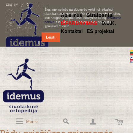
Šios internetinės parduotuvės veikimui reikalingi
slapukai (angl. cookies). Dėl detalesnės informacijos,
S
traipsniai
Apie mus
kuri saugoma slapukuose, skaitykite mūsų
privatumo
politiką
. Slapukų iš šios parduotuvės priėmimui,
IŠPARDAVIMAS
D.U.K.
spauskite "Leisti".
Kontaktai
ES projektai
Leisti
Meniu