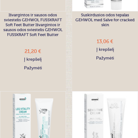
Išvargintos ir sausos odos
Suskirdusios odos tepalas
sviestelis GEHWOL FUSSKRAFT
GEHWOL med Salve for cracked
Soft Feet Butter Išvargintos ir
skin
sausos odos sviestelis GEHWOL
FUSSKRAFT Soft Feet Butter
13,06 €
21,20 €
Į krepšelį
Pažymėti
Į krepšelį
Pažymėti