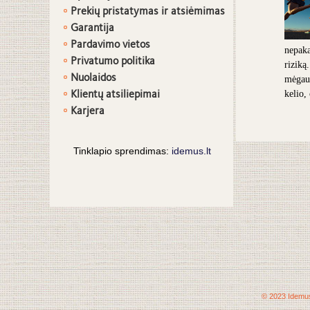
Prekių pristatymas ir atsiėmimas
G
arantija
Pardavimo vietos
nepaka
Privatumo politika
riziką
Nuolaidos
mėgaut
Klientų atsiliepimai
kelio,
Karjera
Tinklapio sprendimas:
idemus.lt
© 2023 Idemus