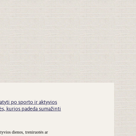
atyti po sporto ir aktyvios
s, kurios padeda sumažinti
tyvios dienos, treniruotės ar