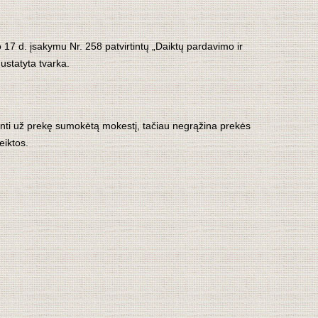
17 d. įsakymu Nr. 258 patvirtintų „Daiktų pardavimo ir
ustatyta tvarka.
žinti už prekę sumokėtą mokestį, tačiau negrąžina prekės
eiktos.