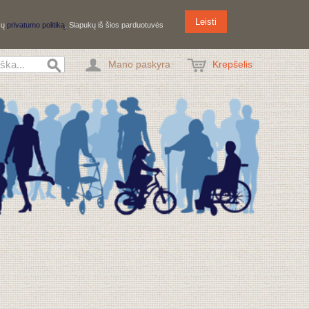
Leisti
ūsų
privatumo politiką
. Slapukų iš šios parduotuvės
Mano paskyra
Krepšelis