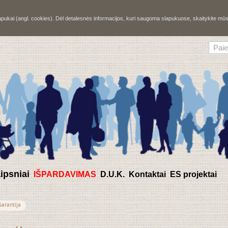
slapukai (angl. cookies). Dėl detalesnės informacijos, kuri saugoma slapukuose, skaitykite m
aipsniai
IŠPARDAVIMAS
D.U.K.
Kontaktai
ES projektai
Garantija