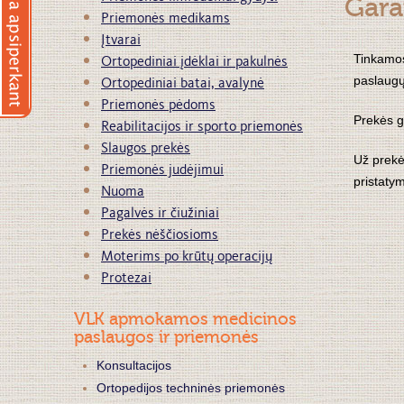
Gara
Priemonės medikams
Įtvarai
Ortopediniai įdėklai ir pakulnės
Tinkamos
Ortopediniai batai, avalynė
paslaugų
Priemonės pėdoms
Prekės g
Reabilitacijos ir sporto priemonės
Slaugos prekės
Už prekė
Priemonės judėjimui
pristaty
Nuoma
Pagalvės ir čiužiniai
Prekės nėščiosioms
Moterims po krūtų operacijų
Protezai
VLK apmokamos medicinos
paslaugos ir priemonės
Konsultacijos
Ortopedijos techninės priemonės