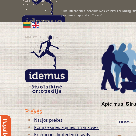
Šios internetinės parduotuvės veikimui reikalingi 
priėmimui, spauskite "Leisti".
S
tr
Apie mus
Prekės
Naujos prekės
Pirmas
Kompresinės kojinės ir rankovės
Priemonės limfedemai gydyti