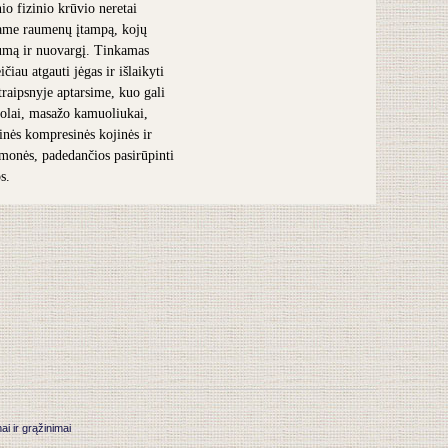
nio fizinio krūvio neretai
ame raumenų įtampą, kojų
umą ir nuovargį. Tinkamas
čiau atgauti jėgas ir išlaikyti
traipsnyje aptarsime, kuo gali
olai, masažo kamuoliukai,
inės kompresinės kojinės ir
iemonės, padedančios pasirūpinti
s.
 ir grąžinimai