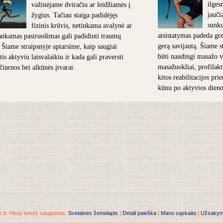
ilges
važinėjame dviračiu ar leidžiamės į
jauči
žygius. Tačiau staiga padidėjęs
sunk
fizinis krūvis, netinkama avalynė ar
atsistatymas padeda grei
nkamas pasiruošimas gali padidinti traumų
gerą savijautą. Šiame s
. Šiame straipsnyje aptarsime, kaip saugiai
būti naudingi masažo v
is aktyviu laisvalaikiu ir kada gali praversti
masažuokliai, profilakt
 čiurnos bei alkūnės įtvarai.
kitos reabilitacijos pr
kūnu po aktyvios dieno
.lt. Visos teisės saugomos.
Svetainės žemėlapis
|
Detali paieška
|
Mano sąskaita
|
Užsakymai