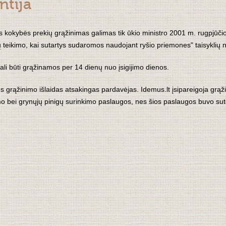
ntija
 kokybės prekių grąžinimas galimas tik ūkio ministro 2001 m. rugpjūčio 
 teikimo, kai sutartys sudaromos naudojant ryšio priemones" taisyklių n
ali būti grąžinamos per 14 dienų nuo įsigijimo dienos.
s grąžinimo išlaidas atsakingas pardavėjas. Idemus.lt įsipareigoja grą
mo bei grynųjų pinigų surinkimo paslaugos, nes šios paslaugos buvo sut