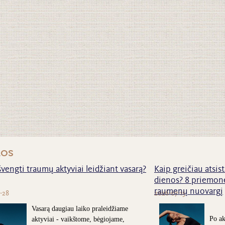
nos
švengti traumų aktyviai leidžiant vasarą?
Kaip greičiau atsist
dienos? 8 priemonė
raumenų nuovargį
-28
2026-07-15
Vasarą daugiau laiko praleidžiame
Po ak
aktyviai - vaikštome, bėgiojame,