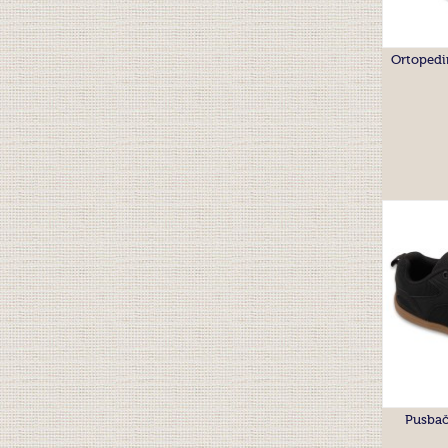
Ortopedin
Pusbač