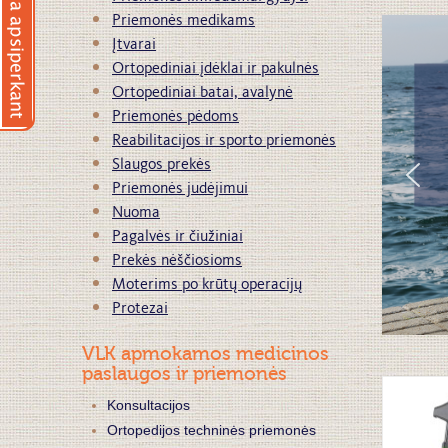
Priemonės medikams
Įtvarai
Ortopediniai įdėklai ir pakulnės
Ortopediniai batai, avalynė
Priemonės pėdoms
Reabilitacijos ir sporto priemonės
Slaugos prekės
Priemonės judėjimui
Nuoma
Pagalvės ir čiužiniai
Prekės nėščiosioms
Moterims po krūtų operacijų
Protezai
VLK apmokamos medicinos
paslaugos ir priemonės
Konsultacijos
Ortopedijos techninės priemonės