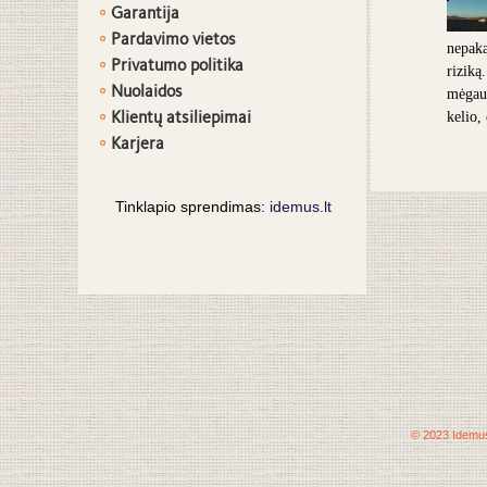
G
arantija
Pardavimo vietos
nepaka
Privatumo politika
riziką
Nuolaidos
mėgaut
Klientų atsiliepimai
kelio,
Karjera
Tinklapio sprendimas:
idemus.lt
© 2023 Idemus