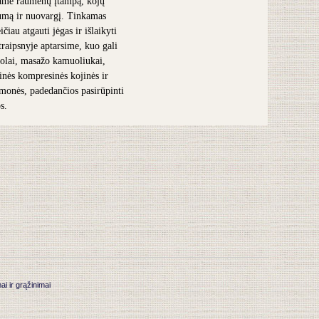
ame raumenų įtampą, kojų
umą ir nuovargį. Tinkamas
čiau atgauti jėgas ir išlaikyti
traipsnyje aptarsime, kuo gali
olai, masažo kamuoliukai,
inės kompresinės kojinės ir
iemonės, padedančios pasirūpinti
s.
 ir grąžinimai