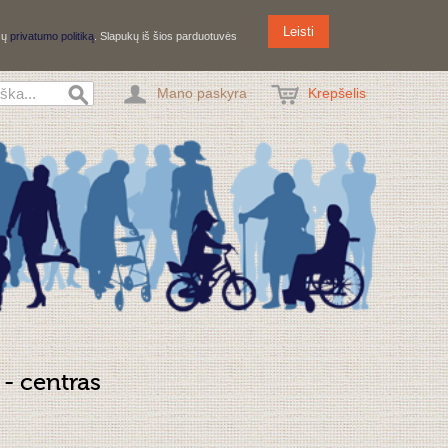
Leisti
ūsų
privatumo politiką
. Slapukų iš šios parduotuvės
Mano paskyra
Krepšelis
- centras