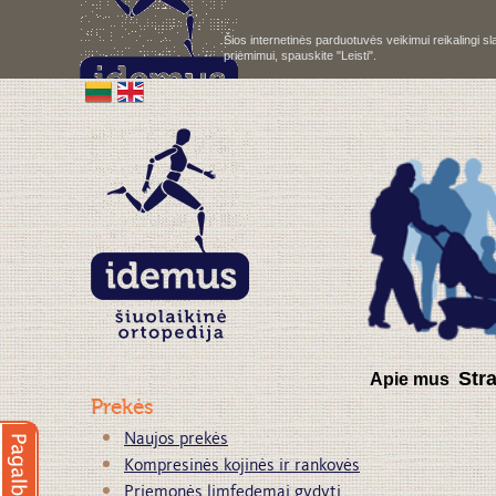
Šios internetinės parduotuvės veikimui reikalingi 
priėmimui, spauskite "Leisti".
S
tr
Apie mus
Prekės
Naujos prekės
Kompresinės kojinės ir rankovės
Priemonės limfedemai gydyti