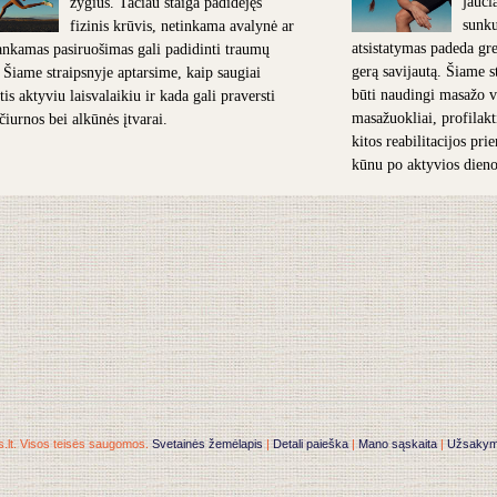
jauči
žygius. Tačiau staiga padidėjęs
sunk
fizinis krūvis, netinkama avalynė ar
atsistatymas padeda grei
nkamas pasiruošimas gali padidinti traumų
gerą savijautą. Šiame s
. Šiame straipsnyje aptarsime, kaip saugiai
būti naudingi masažo v
is aktyviu laisvalaikiu ir kada gali praversti
masažuokliai, profilakt
 čiurnos bei alkūnės įtvarai.
kitos reabilitacijos pr
kūnu po aktyvios dieno
.lt. Visos teisės saugomos.
Svetainės žemėlapis
|
Detali paieška
|
Mano sąskaita
|
Užsakymai