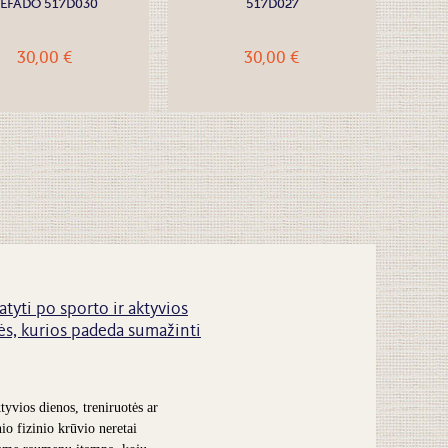
EFADO 517D030
517D027
30,00 €
30,00 €
atyti po sporto ir aktyvios
s, kurios padeda sumažinti
tyvios dienos, treniruotės ar
nio fizinio krūvio neretai