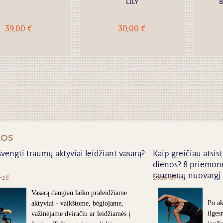
LILY
B
39,00 €
30,00 €
nos
švengti traumų aktyviai leidžiant vasarą?
Kaip greičiau atsist
dienos? 8 priemonė
raumenų nuovargį
-28
2026-07-15
Vasarą daugiau laiko praleidžiame
Po ak
aktyviai - vaikštome, bėgiojame,
ilges
važinėjame dviračiu ar leidžiamės į