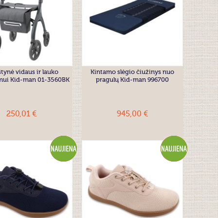
tynė vidaus ir lauko
Kintamo slėgio čiužinys nuo
mui Kid-man 01-3560BK
pragulų Kid-man 996700
250,01 €
945,00 €