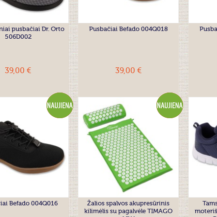
iai pusbačiai Dr. Orto
Pusbačiai Befado 004Q018
Pusba
506D002
39,00 €
39,00 €
iai Befado 004Q016
Žalios spalvos akupresūrinis
Tams
kilimėlis su pagalvėle TIMAGO
moteriš