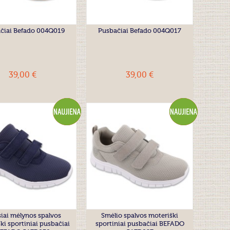
čiai Befado 004Q019
Pusbačiai Befado 004Q017
39,00 €
39,00 €
iai mėlynos spalvos
Smėlio spalvos moteriški
ki sportiniai pusbačiai
sportiniai pusbačiai BEFADO