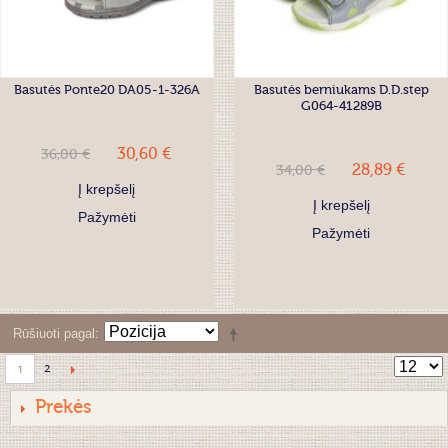
Basutės Ponte20 DA05-1-326A
Basutės berniukams D.D.step
G064-41289B
30,60 €
36,00 €
28,89 €
34,00 €
Į krepšelį
Į krepšelį
Pažymėti
Pažymėti
Rūšiuoti pagal
2
1
Prekės