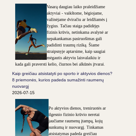
Vasarą daugiau laiko praleidžiame
aktyviai - vaikštome, bėgiojame,
važinėjame dviračiu ar leidžiamės į
žygius. Tačiau staiga padidėjęs
fizinis krūvis, netinkama avalynė ar
nepakankamas pasiruošimas gali
padidinti traumų riziką. Šiame
straipsnyje aptarsime, kaip saugiai
mėgautis aktyviu laisvalaikiu ir
kada gali praversti kelio, čiurnos bei alkūnės įtvarai.
Kaip greičiau atsistatyti po sporto ir aktyvios dienos?
8 priemonės, kurios padeda sumažinti raumenų
nuovargį
2026-07-15
Po aktyvios dienos, treniruotės ar
ilgesnio fizinio krūvio neretai
jaučiame raumenų įtampą, kojų
sunkumą ir nuovargį. Tinkamas
atsistatymas padeda greičiau