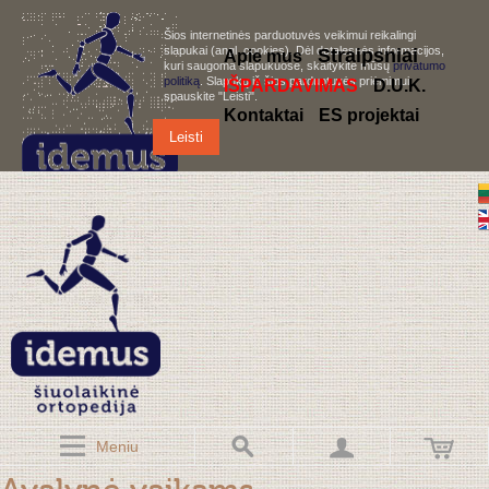
Šios internetinės parduotuvės veikimui reikalingi
slapukai (angl. cookies). Dėl detalesnės informacijos,
S
traipsniai
Apie mus
kuri saugoma slapukuose, skaitykite mūsų
privatumo
politiką
. Slapukų iš šios parduotuvės priėmimui,
IŠPARDAVIMAS
D.U.K.
spauskite "Leisti".
Kontaktai
ES projektai
Leisti
Meniu