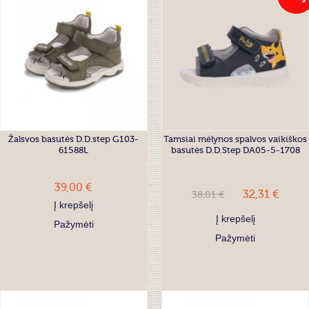
Žalsvos basutės D.D.step G103-
Tamsiai mėlynos spalvos vaikiškos
61588L
basutės D.D.Step DA05-5-1708
39,00 €
32,31 €
38,01 €
Į krepšelį
Į krepšelį
Pažymėti
Pažymėti