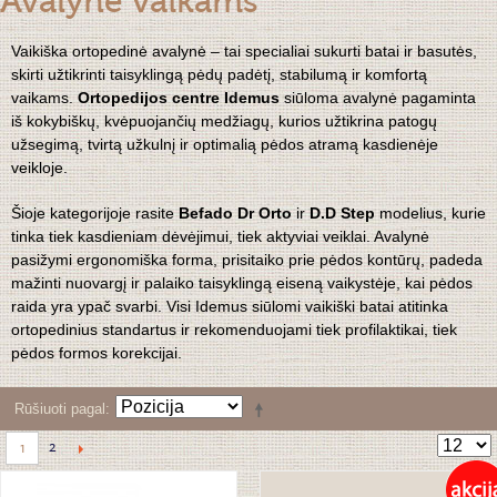
Avalynė vaikams
Vaikiška ortopedinė avalynė – tai specialiai sukurti batai ir basutės,
skirti užtikrinti taisyklingą pėdų padėtį, stabilumą ir komfortą
vaikams.
Ortopedijos centre Idemus
siūloma avalynė pagaminta
iš kokybiškų, kvėpuojančių medžiagų, kurios užtikrina patogų
užsegimą, tvirtą užkulnį ir optimalią pėdos atramą kasdienėje
veikloje.
Šioje kategorijoje rasite
Befado Dr Orto
ir
D.D Step
modelius, kurie
tinka tiek kasdieniam dėvėjimui, tiek aktyviai veiklai. Avalynė
pasižymi ergonomiška forma, prisitaiko prie pėdos kontūrų, padeda
mažinti nuovargį ir palaiko taisyklingą eiseną vaikystėje, kai pėdos
raida yra ypač svarbi. Visi Idemus siūlomi vaikiški batai atitinka
ortopedinius standartus ir rekomenduojami tiek profilaktikai, tiek
pėdos formos korekcijai.
Rūšiuoti pagal
2
1