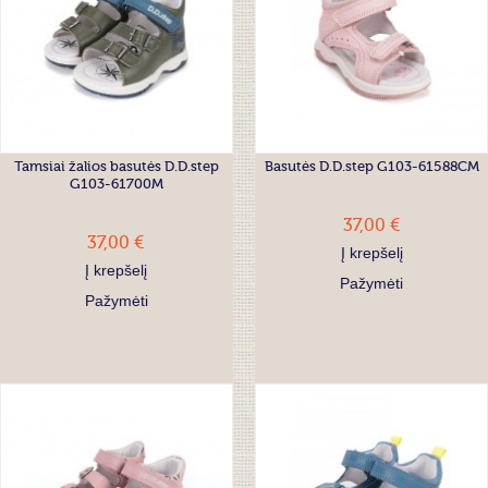
Tamsiai žalios basutės D.D.step
Basutės D.D.step G103-61588CM
G103-61700M
37,00 €
37,00 €
Į krepšelį
Į krepšelį
Pažymėti
Pažymėti