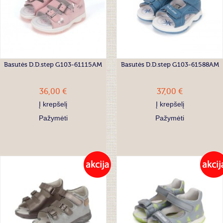
Basutės D.D.step G103-61115AM
Basutės D.D.step G103-61588AM
36,00 €
37,00 €
Į krepšelį
Į krepšelį
Pažymėti
Pažymėti