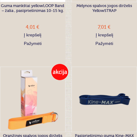
Guma mankštai yellowLOOP Band
Mėlynos spalvos jogos dirželis
– žalia , pasipriešinimas 10-15 kg.
YellowSTRAP
4,01 €
7,01 €
Į krepšelį
Į krepšelį
Pažymėti
Pažymėti
Oranžinės spalvos jogos dirželis
Pasipriešinimo guma Kine-MAX