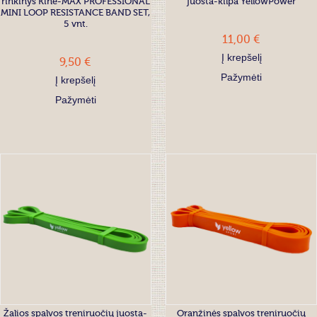
rinkinys Kine-MAX PROFESSIONAL
juosta-kilpa YellowPower
MINI LOOP RESISTANCE BAND SET,
5 vnt.
11,00 €
9,50 €
Į krepšelį
Pažymėti
Į krepšelį
Pažymėti
Žalios spalvos treniruočių juosta-
Oranžinės spalvos treniruočių