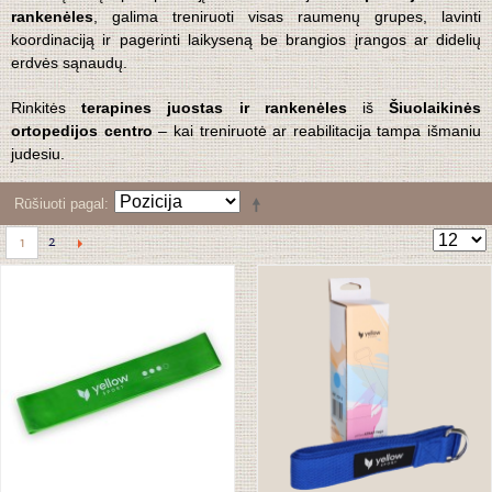
rankenėles
, galima treniruoti visas raumenų grupes, lavinti
koordinaciją ir pagerinti laikyseną be brangios įrangos ar didelių
erdvės sąnaudų.
Rinkitės
terapines
juostas ir rankenėles
iš
Šiuolaikinės
ortopedijos centro
– kai treniruotė ar reabilitacija tampa išmaniu
judesiu.
Rūšiuoti pagal
2
1