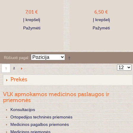
7,01 €
6,50 €
Į krepšelį
Į krepšelį
Pažymėti
Pažymėti
Rūšiuoti pagal
2
1
Prekės
VLK apmokamos medicinos paslaugos ir
priemonės
Konsultacijos
Ortopedijos techninės priemonės
Medicinos pagalbos priemonės
Medicinos priemonės