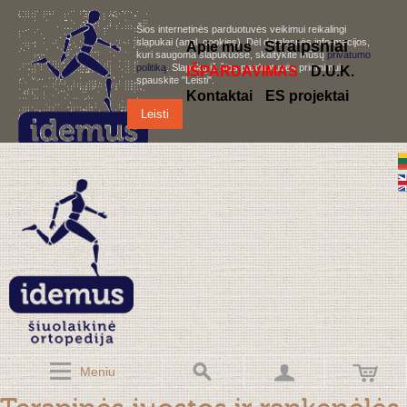
Šios internetinės parduotuvės veikimui reikalingi
slapukai (angl. cookies). Dėl detalesnės informacijos,
S
traipsniai
Apie mus
kuri saugoma slapukuose, skaitykite mūsų
privatumo
politiką
. Slapukų iš šios parduotuvės priėmimui,
IŠPARDAVIMAS
D.U.K.
spauskite "Leisti".
Kontaktai
ES projektai
Leisti
Meniu