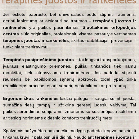
Terapinės juostos ir rankenėlės
Jei ieškote paprasto, bet universalaus būdo stiprinti raumenis,
gerinti lankstumą ar atsigauti po traumos –
terapinės juostos ir
rankenėlės
yra puikus pasirinkimas.
Šiuolaikinės ortopedijos
centras
siūlo originalias, profesionalų visame pasaulyje vertinamas
terapines juostas ir rankenėles
, skirtas reabilitacijai, prevencijai ir
funkciniam treniravimui.
Terapinės pasipriešinimo juostos
– tai lengvai transportuojamos,
įvairaus elastingumo priemonės, puikiai tinkančios tiek namų
mankštai, tiek intensyvioms treniruotėms. Jos padeda stiprinti
raumenis be papildomos sąnarių apkrovos, todėl ypač tinka
reabilitacijos procese, esant sąnarių nestabilumui ar po traumų.
Ergonomiškos rankenėlės
leidžia patogiai ir saugiai suimti juostą,
sumažina riešų įtampą ir užtikrina geresnį judesių valdymą. Tai
puikus sprendimas senjorams, žmonėms su susilpnėjusiu sukibimu
ar tiesiog norintiems didesnio komforto treniruočių metu.
Spalvomis pažymėtas pasipriešinimo lygis padeda lengvai pasirinkti
tinkamą krūvį ir palaipsniui jį didinti. Naudojant
terapines juostas ir