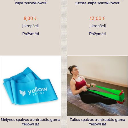
kilpa YellowPower
juosta-kilpa YellowPower
8,00 €
13,00 €
Į krepšelį
Į krepšelį
Pažymėti
Pažymėti
Mėlynos spalvos treniruočių guma
Žalios spalvos treniruočių guma
YellowFlat
YellowFlat