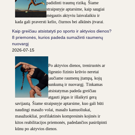
padidinti traumų riziką. Šiame
straipsnyje aptarsime, kaip saugiai
mėgautis aktyviu laisvalaikiu ir
kada gali praversti kelio, čiurnos bei alkūnės įtvarai.
Kaip greičiau atsistatyti po sporto ir aktyvios dienos?
8 priemonės, kurios padeda sumažinti raumenų
nuovargį
2026-07-15
Po aktyvios dienos, treniruotės ar
ilgesnio fizinio krūvio neretai
jaučiame raumenų įtampą, kojų
sunkumą ir nuovargį. Tinkamas
atsistatymas padeda greičiau
atgauti jėgas ir išlaikyti gerą
savijautą. Šiame straipsnyje aptarsime, kuo gali būti
naudingi masažo volai, masažo kamuoliukai,
masažuokliai, profilaktinės kompresinės kojinės ir
kitos reabilitacijos priemonės, padedančios pasirūpinti
kūnu po aktyvios dienos.