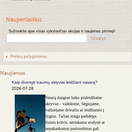
Naujienlaiškis
Sužinokite apie visas vykstančias akcijas ir naujienas pirmieji!
Užsakyti
Prekių palyginimas
Naujienos
Kaip išvengti traumų aktyviai leidžiant vasarą?
2026-07-28
Vasarą daugiau laiko praleidžiame
aktyviai - vaikštome, bėgiojame,
važinėjame dviračiu ar leidžiamės į
žygius. Tačiau staiga padidėjęs
fizinis krūvis, netinkama avalynė ar
nepakankamas pasiruošimas gali