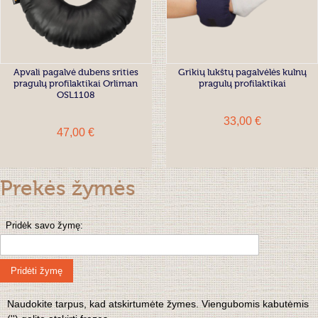
Apvali pagalvė dubens srities
Grikių lukštų pagalvėlės kulnų
pragulų profilaktikai Orliman
pragulų profilaktikai
OSL1108
33,00 €
47,00 €
Prekės žymės
Pridėk savo žymę:
Pridėti žymę
Naudokite tarpus, kad atskirtumėte žymes. Viengubomis kabutėmis