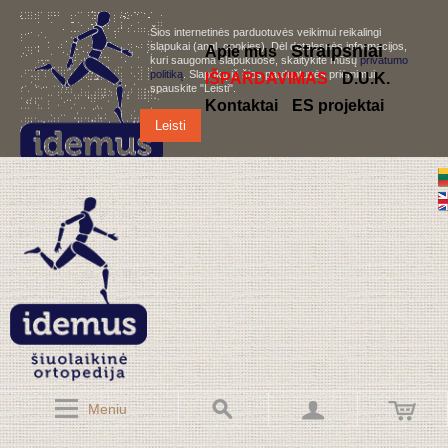
Šios internetinės parduotuvės veikimui reikalingi
slapukai (angl. cookies). Dėl detalesnės informacijos,
S
traipsniai
Apie mus
kuri saugoma slapukuose, skaitykite mūsų
privatumo
politiką
. Slapukų iš šios parduotuvės priėmimui,
IŠPARDAVIMAS
D.U.K.
spauskite "Leisti".
Kontaktai
ES projektai
Leisti
Meniu