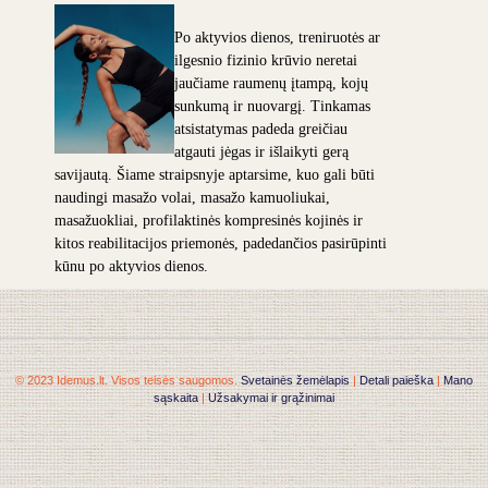
Po aktyvios dienos, treniruotės ar
ilgesnio fizinio krūvio neretai
jaučiame raumenų įtampą, kojų
sunkumą ir nuovargį. Tinkamas
atsistatymas padeda greičiau
atgauti jėgas ir išlaikyti gerą
savijautą. Šiame straipsnyje aptarsime, kuo gali būti
naudingi masažo volai, masažo kamuoliukai,
masažuokliai, profilaktinės kompresinės kojinės ir
kitos reabilitacijos priemonės, padedančios pasirūpinti
kūnu po aktyvios dienos.
© 2023 Idemus.lt. Visos teisės saugomos.
Svetainės žemėlapis
|
Detali paieška
|
Mano
sąskaita
|
Užsakymai ir grąžinimai