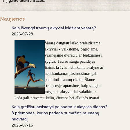
('') galite atskirti frazes.
Naujienos
Kaip išvengti traumų aktyviai leidžiant vasarą?
2026-07-28
Vasarą daugiau laiko praleidžiame
aktyviai - vaikštome, bėgiojame,
važinėjame dviračiu ar leidžiamės į
žygius. Tačiau staiga padidėjęs
fizinis krūvis, netinkama avalynė ar
nepakankamas pasiruošimas gali
padidinti traumų riziką. Šiame
straipsnyje aptarsime, kaip saugiai
mėgautis aktyviu laisvalaikiu ir
kada gali praversti kelio, čiurnos bei alkūnės įtvarai.
Kaip greičiau atsistatyti po sporto ir aktyvios dienos?
8 priemonės, kurios padeda sumažinti raumenų
nuovargį
2026-07-15