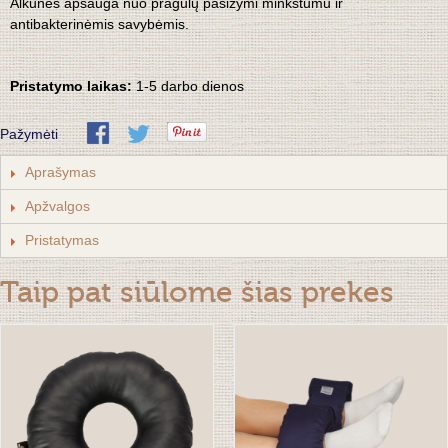
Alkūnės apsauga nuo pragulų pasižymi minkštumu ir
antibakterinėmis savybėmis.
Pristatymo laikas:
1-5 darbo dienos
Pažymėti
Aprašymas
Apžvalgos
Pristatymas
Taip pat siūlome šias prekes