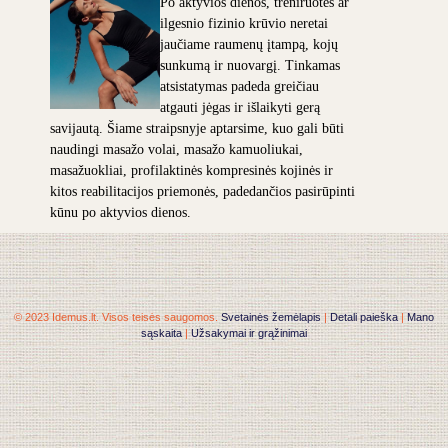
Po aktyvios dienos, treniruotės ar
ilgesnio fizinio krūvio neretai
jaučiame raumenų įtampą, kojų
sunkumą ir nuovargį. Tinkamas
atsistatymas padeda greičiau
atgauti jėgas ir išlaikyti gerą
savijautą. Šiame straipsnyje aptarsime, kuo gali būti
naudingi masažo volai, masažo kamuoliukai,
masažuokliai, profilaktinės kompresinės kojinės ir
kitos reabilitacijos priemonės, padedančios pasirūpinti
kūnu po aktyvios dienos.
© 2023 Idemus.lt. Visos teisės saugomos.
Svetainės žemėlapis
|
Detali paieška
|
Mano
sąskaita
|
Užsakymai ir grąžinimai