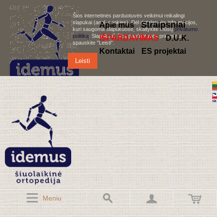
Šios internetinės parduotuvės veikimui reikalingi
slapukai (angl. cookies). Dėl detalesnės informacijos,
S
traipsniai
Apie mus
kuri saugoma slapukuose, skaitykite mūsų
privatumo
politiką
. Slapukų iš šios parduotuvės priėmimui,
IŠPARDAVIMAS
D.U.K.
spauskite "Leisti".
Kontaktai
ES projektai
Leisti
Meniu