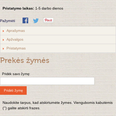
Pristatymo laikas:
1-5 darbo dienos
Pažymėti
Aprašymas
Apžvalgos
Pristatymas
Prekės žymės
Pridėk savo žymę:
Pridėti žymę
Naudokite tarpus, kad atskirtumėte žymes. Viengubomis kabutėmis
('') galite atskirti frazes.