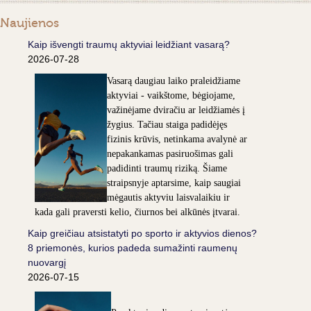
Naujienos
Kaip išvengti traumų aktyviai leidžiant vasarą?
2026-07-28
Vasarą daugiau laiko praleidžiame
aktyviai - vaikštome, bėgiojame,
važinėjame dviračiu ar leidžiamės į
žygius. Tačiau staiga padidėjęs
fizinis krūvis, netinkama avalynė ar
nepakankamas pasiruošimas gali
padidinti traumų riziką. Šiame
straipsnyje aptarsime, kaip saugiai
mėgautis aktyviu laisvalaikiu ir
kada gali praversti kelio, čiurnos bei alkūnės įtvarai.
Kaip greičiau atsistatyti po sporto ir aktyvios dienos?
8 priemonės, kurios padeda sumažinti raumenų
nuovargį
2026-07-15