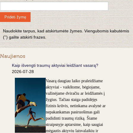
Pridėti žymę
Naudokite tarpus, kad atskirtumėte žymes. Viengubomis kabutėmis
('') galite atskirti frazes.
Naujienos
Kaip išvengti traumų aktyviai leidžiant vasarą?
2026-07-28
Vasarą daugiau laiko praleidžiame
aktyviai - vaikštome, bėgiojame,
važinėjame dviračiu ar leidžiamės į
žygius. Tačiau staiga padidėjęs
fizinis krūvis, netinkama avalynė ar
nepakankamas pasiruošimas gali
padidinti traumų riziką. Šiame
straipsnyje aptarsime, kaip saugiai
mėgautis aktyviu laisvalaikiu ir