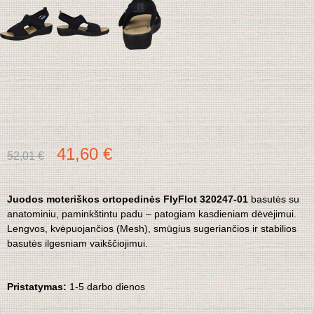
41,60 €
52,01 €
Juodos moteriškos ortopedinės FlyFlot 320247-01
basutės su
anatominiu, paminkštintu padu – patogiam kasdieniam dėvėjimui.
Lengvos, kvėpuojančios (Mesh), smūgius sugeriančios ir stabilios
basutės ilgesniam vaikščiojimui.
Pristatymas:
1-5 darbo dienos