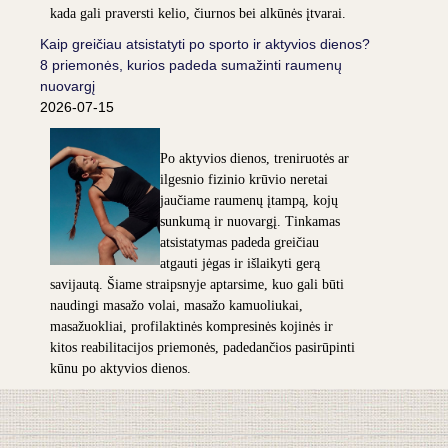
kada gali praversti kelio, čiurnos bei alkūnės įtvarai.
Kaip greičiau atsistatyti po sporto ir aktyvios dienos?
8 priemonės, kurios padeda sumažinti raumenų
nuovargį
2026-07-15
Po aktyvios dienos, treniruotės ar
ilgesnio fizinio krūvio neretai
jaučiame raumenų įtampą, kojų
sunkumą ir nuovargį. Tinkamas
atsistatymas padeda greičiau
atgauti jėgas ir išlaikyti gerą
savijautą. Šiame straipsnyje aptarsime, kuo gali būti
naudingi masažo volai, masažo kamuoliukai,
masažuokliai, profilaktinės kompresinės kojinės ir
kitos reabilitacijos priemonės, padedančios pasirūpinti
kūnu po aktyvios dienos.