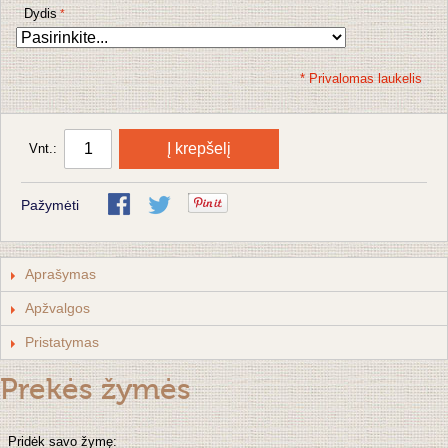
Dydis
* Privalomas laukelis
Į krepšelį
Vnt.:
Pažymėti
Aprašymas
Apžvalgos
Pristatymas
Prekės žymės
Pridėk savo žymę: