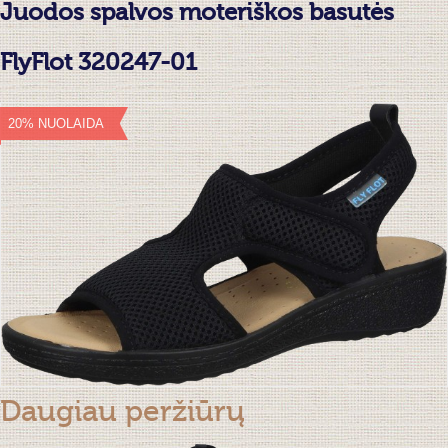
Juodos spalvos moteriškos basutės
FlyFlot 320247-01
20% NUOLAIDA
Daugiau peržiūrų