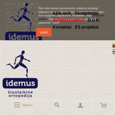
Šios internetinės parduotuvės veikimui reikalingi
slapukai (angl. cookies). Dėl detalesnės informacijos,
S
traipsniai
Apie mus
kuri saugoma slapukuose, skaitykite mūsų
privatumo
politiką
. Slapukų iš šios parduotuvės priėmimui,
IŠPARDAVIMAS
D.U.K.
spauskite "Leisti".
Kontaktai
ES projektai
Leisti
Meniu