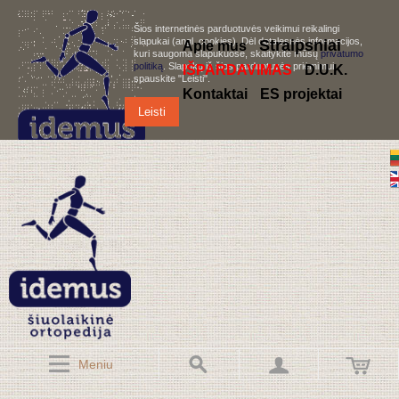
Šios internetinės parduotuvės veikimui reikalingi
slapukai (angl. cookies). Dėl detalesnės informacijos,
S
traipsniai
Apie mus
kuri saugoma slapukuose, skaitykite mūsų
privatumo
politiką
. Slapukų iš šios parduotuvės priėmimui,
IŠPARDAVIMAS
D.U.K.
spauskite "Leisti".
Kontaktai
ES projektai
Leisti
Meniu