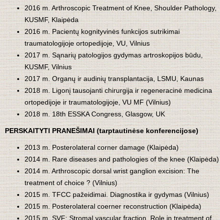
2016 m. Arthroscopic Treatment of Knee, Shoulder Pathology,
KUSMF, Klaipėda
2016 m. Pacientų kognityvinės funkcijos sutrikimai
traumatologijoje ortopedijoje, VU, Vilnius
2017 m. Sąnarių patologijos gydymas artroskopijos būdu,
KUSMF, Vilnius
2017 m. Organų ir audinių transplantacija, LSMU, Kaunas
2018 m. Ligonį tausojanti chirurgija ir regeneracinė medicina
ortopedijoje ir traumatologijoje, VU MF (Vilnius)
2018 m. 18th ESSKA Congress, Glasgow, UK
PERSKAITYTI PRANEŠIMAI (tarptautinėse konferencijose)
2013 m. Posterolateral corner damage (Klaipėda)
2014 m. Rare diseases and pathologies of the knee (Klaipėda)
2014 m. Arthroscopic dorsal wrist ganglion excision: The
treatment of choice ? (Vilnius)
2015 m. TFCC pažeidimai. Diagnostika ir gydymas (Vilnius)
2015 m. Posterolateral coerner reconstruction (Klaipėda)
2015 m. SVF: Stromal vascular fraction. Role in treatment of