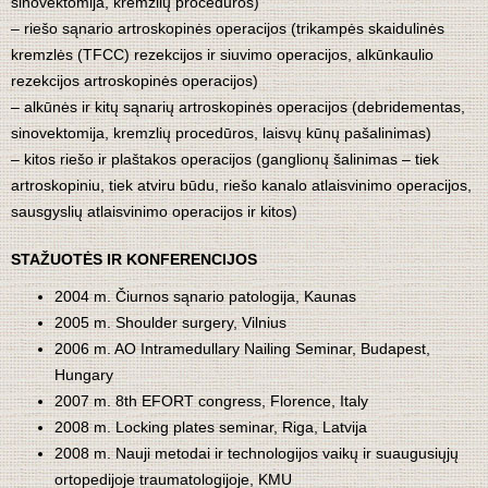
sinovektomija, kremzlių procedūros)
– riešo sąnario artroskopinės operacijos (trikampės skaidulinės
kremzlės (TFCC) rezekcijos ir siuvimo operacijos, alkūnkaulio
rezekcijos artroskopinės operacijos)
– alkūnės ir kitų sąnarių artroskopinės operacijos (debridementas,
sinovektomija, kremzlių procedūros, laisvų kūnų pašalinimas)
– kitos riešo ir plaštakos operacijos (ganglionų šalinimas – tiek
artroskopiniu, tiek atviru būdu, riešo kanalo atlaisvinimo operacijos,
sausgyslių atlaisvinimo operacijos ir kitos)
STAŽUOTĖS IR KONFERENCIJOS
2004 m. Čiurnos sąnario patologija, Kaunas
2005 m. Shoulder surgery, Vilnius
2006 m. AO Intramedullary Nailing Seminar, Budapest,
Hungary
2007 m. 8th EFORT congress, Florence, Italy
2008 m. Locking plates seminar, Riga, Latvija
2008 m. Nauji metodai ir technologijos vaikų ir suaugusiųjų
ortopedijoje traumatologijoje, KMU