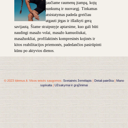
jaučiame raumenų įtampą, kojų
sunkumą ir nuovargį. Tinkamas
atsistatymas padeda greičiau
atgauti jėgas ir išlaikyti gerą
savijautą. Šiame straipsnyje aptarsime, kuo gali būti
naudingi masažo volai, masažo kamuoliukai,
masažuokliai, profilaktinės kompresinės kojinės ir
kitos reabilitacijos priemonės, padedančios pasirūpinti
kūnu po aktyvios dienos.
© 2023 Idemus.lt. Visos teisės saugomos.
Svetainės žemėlapis
|
Detali paieška
|
Mano
sąskaita
|
Užsakymai ir grąžinimai