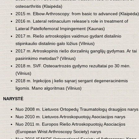
osteoarthritis (Klaipėda)
2015 m. Elbow Arthroscopy: from basic to advanced (Klaipėda)
2016 m. Lateral retinaculum release‘s role in treatment of
Lateral Patellofemoral Impingement (Kaunas)
2017 m. Riešo artroskopijos vaidmuo gydant distalinio
stipinkaulio distalinio galo lūžius (Vilnius)
2017 m. Artroskopinis riešo dorzalinių ganglijų gydymas. Ar tai
pasirinkimo metodas? (Vilnius)
2018 m. SVF. Osteoartrozės gydymo rezultatai po 30 mėn.
(Vilnius)
2018 m. Injekcijos į kelio sąnarį sergant degeneracinėmis
ligomis. Mano algoritmas (Vilnius)
NARYSTĖ
Nuo 2008 m. Lietuvos Ortopedų Traumatologų draugijos narys
Nuo 2010 m. Lietuvos Artroskopuotojų Asociacijos narys
Nuo 2011 m. Europos Riešo Artroskopuotojų Asociacijos
(European Wrist Arthroscopy Society) narys