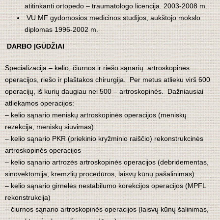
atitinkanti ortopedo – traumatologo licencija. 2003-2008 m.
VU MF gydomosios medicinos studijos, aukštojo mokslo
diplomas 1996-2002 m.
DARBO ĮGŪDŽIAI
Specializacija – kelio, čiurnos ir riešo sąnarių artroskopinės
operacijos, riešo ir plaštakos chirurgija. Per metus atlieku virš 600
operacijų, iš kurių daugiau nei 500 – artroskopinės. Dažniausiai
atliekamos operacijos:
– kelio sąnario meniskų artroskopinės operacijos (meniskų
rezekcija, meniskų siuvimas)
– kelio sąnario PKR (priekinio kryžminio raiščio) rekonstrukcinės
artroskopinės operacijos
– kelio sąnario artrozės artroskopinės operacijos (debridementas,
sinovektomija, kremzlių procedūros, laisvų kūnų pašalinimas)
– kelio sąnario girnelės nestabilumo korekcijos operacijos (MPFL
rekonstrukcija)
– čiurnos sąnario artroskopinės operacijos (laisvų kūnų šalinimas,