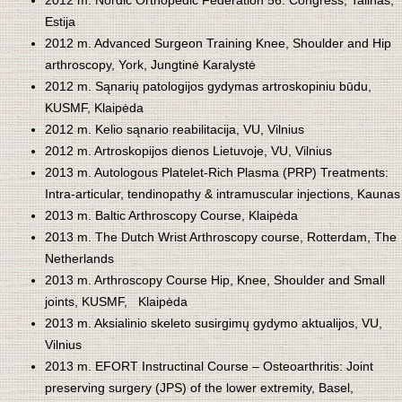
2012 m. Nordic Orthopedic Federation 56. Congress, Talinas,
Estija
2012 m. Advanced Surgeon Training Knee, Shoulder and Hip
arthroscopy, York, Jungtinė Karalystė
2012 m. Sąnarių patologijos gydymas artroskopiniu būdu,
KUSMF, Klaipėda
2012 m. Kelio sąnario reabilitacija, VU, Vilnius
2012 m. Artroskopijos dienos Lietuvoje, VU, Vilnius
2013 m. Autologous Platelet-Rich Plasma (PRP) Treatments:
Intra-articular, tendinopathy & intramuscular injections, Kaunas
2013 m. Baltic Arthroscopy Course, Klaipėda
2013 m. The Dutch Wrist Arthroscopy course, Rotterdam, The
Netherlands
2013 m. Arthroscopy Course Hip, Knee, Shoulder and Small
joints, KUSMF, Klaipėda
2013 m. Aksialinio skeleto susirgimų gydymo aktualijos, VU,
Vilnius
2013 m. EFORT Instructinal Course – Osteoarthritis: Joint
preserving surgery (JPS) of the lower extremity, Basel,