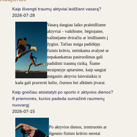
Kaip išvengti traumų aktyviai leidžiant vasarą?
2026-07-28
Vasarą daugiau laiko praleidžiame
aktyviai - vaikštome, bėgiojame,
važinėjame dviračiu ar leidžiamės į
žygius. Tačiau staiga padidėjęs
fizinis krūvis, netinkama avalynė ar
nepakankamas pasiruošimas gali
padidinti traumų riziką. Šiame
straipsnyje aptarsime, kaip saugiai
mėgautis aktyviu laisvalaikiu ir
kada gali praversti kelio, čiurnos bei alkūnės įtvarai.
Kaip greičiau atsistatyti po sporto ir aktyvios dienos?
8 priemonės, kurios padeda sumažinti raumenų
nuovargį
2026-07-15
Po aktyvios dienos, treniruotės ar
ilgesnio fizinio krūvio neretai