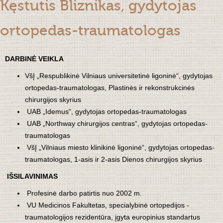
Kęstutis Bliznikas, gydytojas
ortopedas-traumatologas
DARBINĖ VEIKLA
VšĮ „Respublikinė Vilniaus universitetinė ligoninė“, gydytojas
ortopedas-traumatologas, Plastinės ir rekonstrukcinės
chirurgijos skyrius
UAB „Idemus“, gydytojas ortopedas-traumatologas
UAB „Northway chirurgijos centras“, gydytojas ortopedas-
traumatologas
VšĮ „Vilniaus miesto klinikinė ligoninė“, gydytojas ortopedas-
traumatologas, 1-asis ir 2-asis Dienos chirurgijos skyrius
IŠSILAVINIMAS
Profesinė darbo patirtis nuo 2002 m.
VU Medicinos Fakultetas, specialybinė ortopedijos -
traumatologijos rezidentūra, įgyta europinius standartus