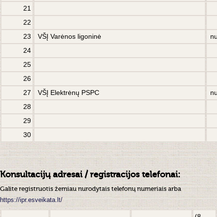
21
22
23
VŠĮ Varėnos ligoninė
nu
24
25
26
27
VŠĮ Elektrėnų PSPC
nu
28
29
30
Konsultacijų adresai / registracijos telefonai:
Galite registruotis žemiau nurodytais telefonų numeriais arba
https://ipr.esveikata.lt/
(8