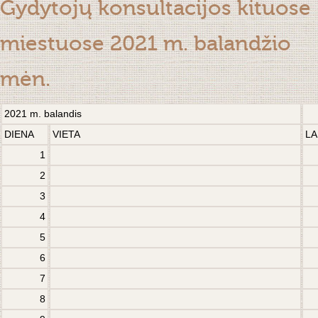
Gydytojų konsultacijos kituose
miestuose 2021 m. balandžio
mėn.
2021 m. balandis
DIENA
VIETA
LA
1
2
3
4
5
6
7
8