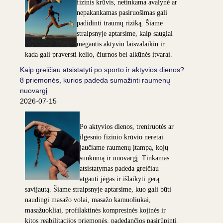
fizinis krūvis, netinkama avalynė ar
nepakankamas pasiruošimas gali
padidinti traumų riziką. Šiame
straipsnyje aptarsime, kaip saugiai
mėgautis aktyviu laisvalaikiu ir
kada gali praversti kelio, čiurnos bei alkūnės įtvarai.
Kaip greičiau atsistatyti po sporto ir aktyvios dienos?
8 priemonės, kurios padeda sumažinti raumenų
nuovargį
2026-07-15
Po aktyvios dienos, treniruotės ar
ilgesnio fizinio krūvio neretai
jaučiame raumenų įtampą, kojų
sunkumą ir nuovargį. Tinkamas
atsistatymas padeda greičiau
atgauti jėgas ir išlaikyti gerą
savijautą. Šiame straipsnyje aptarsime, kuo gali būti
naudingi masažo volai, masažo kamuoliukai,
masažuokliai, profilaktinės kompresinės kojinės ir
kitos reabilitacijos priemonės, padedančios pasirūpinti