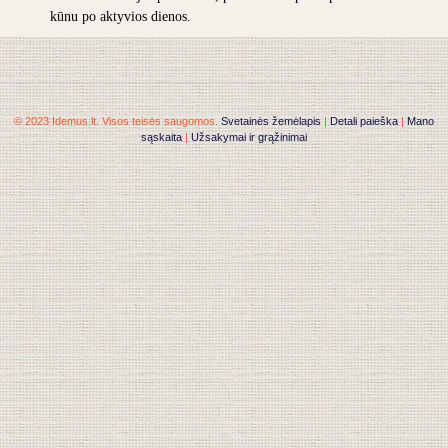
kūnu po aktyvios dienos.
© 2023 Idemus.lt. Visos teisės saugomos.
Svetainės žemėlapis
|
Detali paieška
|
Mano
sąskaita
|
Užsakymai ir grąžinimai