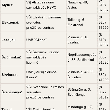
VšĮ Alytaus rajono
Naujoji g. 48,
Alytus:
610)
savivaldybės PSPC
Alytus
32967
VŠĮ Elektrėnų pirminės
(8
Taikos g. 6,
Elektrėnai:
sveikatos
528)
Elektrėnai
priežiūros centras
58220
(8
Vilniaus g. 10,
Lazdijai:
UAB "Gilona"
610)
Lazdijai
32967
VŠĮ Šalčininkų rajono
(8
Nepriklausomybės
Šalčininkai:
savivaldybės
380)
g. 38, Šalčininkai
ligoninė
51526
(8
UAB „Mūsų Šeimos
Vilniaus g. 43-35,
Širvintos:
382)
Klinika“
Širvintos
41200
VŠĮ Švenčionių pirminės
(8
Strūnaičio g. 3,
Švenčionys:
sveikatos
387)
Švenčionys
priežiūros centras
51317
(8
Mindaugo g. 17,
Trakai:
VŠĮ Trakų ligoninė
528)