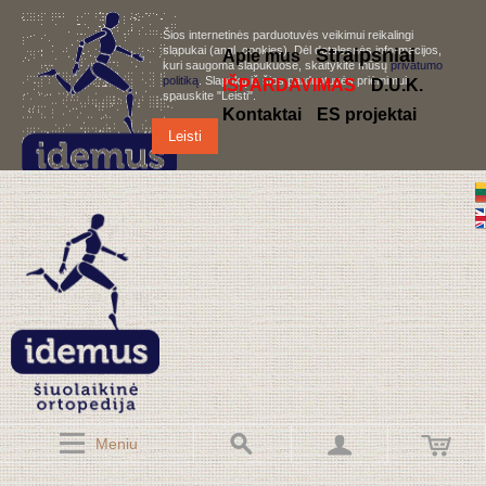
Šios internetinės parduotuvės veikimui reikalingi
slapukai (angl. cookies). Dėl detalesnės informacijos,
S
traipsniai
Apie mus
kuri saugoma slapukuose, skaitykite mūsų
privatumo
politiką
. Slapukų iš šios parduotuvės priėmimui,
IŠPARDAVIMAS
D.U.K.
spauskite "Leisti".
Kontaktai
ES projektai
Leisti
Meniu