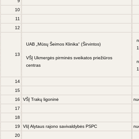
9
10
11
12
n
UAB „Mūsų Šeimos Klinika“ (Širvintos)
1
13
VŠĮ Ukmergės pirminės sveikatos priežiūros
n
centras
1
14
15
16
VŠĮ Trakų ligoninė
nu
17
18
19
VšĮ Alytaus rajono savivaldybės PSPC
nu
20