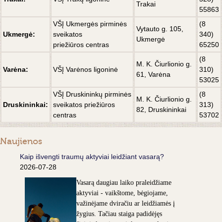
Trakai
55863
VŠĮ Ukmergės pirminės
(8
Vytauto g. 105,
Ukmergė:
sveikatos
340)
Ukmergė
priežiūros centras
65250
(8
M. K. Čiurlionio g.
Varėna:
VŠĮ Varėnos ligoninė
310)
61, Varėna
53025
VŠĮ
Druskininkų pirminės
(8
M. K. Čiurlionio g.
Druskininkai:
sveikatos priežiūros
313)
82, Druskininkai
centras
53702
Naujienos
Kaip išvengti traumų aktyviai leidžiant vasarą?
2026-07-28
Vasarą daugiau laiko praleidžiame
aktyviai - vaikštome, bėgiojame,
važinėjame dviračiu ar leidžiamės į
žygius. Tačiau staiga padidėjęs