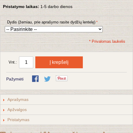
Pristatymo laikas:
1-5 darbo dienos
Dydis (žemiau, prie aprašymo rasite dydžių lentelę)
* Privalomas laukelis
Į krepšelį
Vnt.:
Pažymėti
Aprašymas
Apžvalgos
Pristatymas