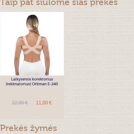
Taip pat siūlome šias prekes
Laikysenos korektorius
(reklinatorius) Orliman E-240
22,00 €
11,00 €
Prekės žymės