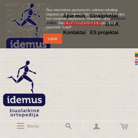
Šios internetinės parduotuvės veikimui reikalingi
slapukai (angl. cookies). Dėl detalesnės informacijos,
S
traipsniai
Apie mus
kuri saugoma slapukuose, skaitykite mūsų
privatumo
politiką
. Slapukų iš šios parduotuvės priėmimui,
IŠPARDAVIMAS
D.U.K.
spauskite "Leisti".
Kontaktai
ES projektai
Leisti
Meniu