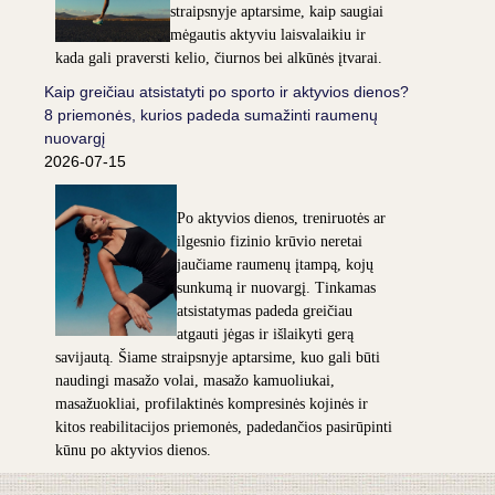
straipsnyje aptarsime, kaip saugiai
mėgautis aktyviu laisvalaikiu ir
kada gali praversti kelio, čiurnos bei alkūnės įtvarai.
Kaip greičiau atsistatyti po sporto ir aktyvios dienos?
8 priemonės, kurios padeda sumažinti raumenų
nuovargį
2026-07-15
Po aktyvios dienos, treniruotės ar
ilgesnio fizinio krūvio neretai
jaučiame raumenų įtampą, kojų
sunkumą ir nuovargį. Tinkamas
atsistatymas padeda greičiau
atgauti jėgas ir išlaikyti gerą
savijautą. Šiame straipsnyje aptarsime, kuo gali būti
naudingi masažo volai, masažo kamuoliukai,
masažuokliai, profilaktinės kompresinės kojinės ir
kitos reabilitacijos priemonės, padedančios pasirūpinti
kūnu po aktyvios dienos.