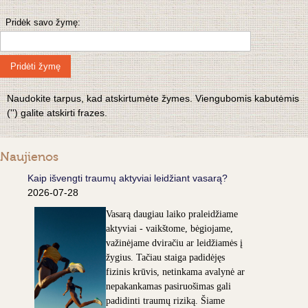
Pridėk savo žymę:
Pridėti žymę
Naudokite tarpus, kad atskirtumėte žymes. Viengubomis kabutėmis
('') galite atskirti frazes.
Naujienos
Kaip išvengti traumų aktyviai leidžiant vasarą?
2026-07-28
Vasarą daugiau laiko praleidžiame
aktyviai - vaikštome, bėgiojame,
važinėjame dviračiu ar leidžiamės į
žygius. Tačiau staiga padidėjęs
fizinis krūvis, netinkama avalynė ar
nepakankamas pasiruošimas gali
padidinti traumų riziką. Šiame