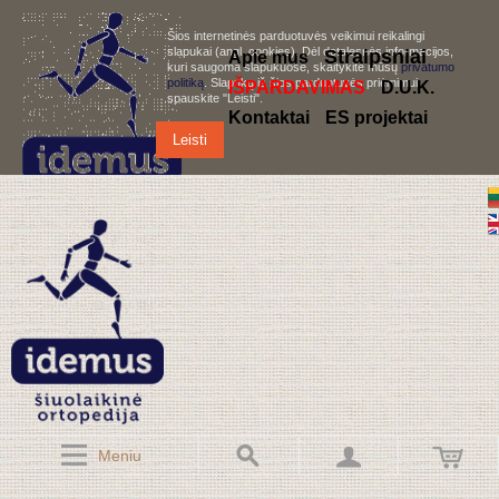
Šios internetinės parduotuvės veikimui reikalingi
slapukai (angl. cookies). Dėl detalesnės informacijos,
S
traipsniai
Apie mus
kuri saugoma slapukuose, skaitykite mūsų
privatumo
politiką
. Slapukų iš šios parduotuvės priėmimui,
IŠPARDAVIMAS
D.U.K.
spauskite "Leisti".
Kontaktai
ES projektai
Leisti
Meniu