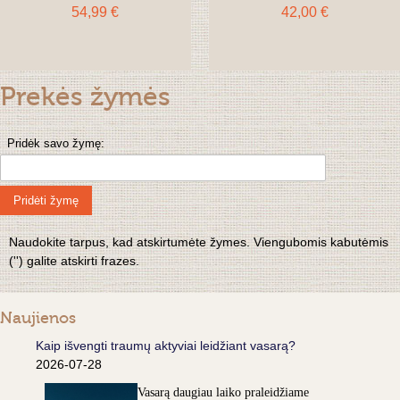
54,99 €
42,00 €
Prekės žymės
Pridėk savo žymę:
Pridėti žymę
Naudokite tarpus, kad atskirtumėte žymes. Viengubomis kabutėmis
('') galite atskirti frazes.
Naujienos
Kaip išvengti traumų aktyviai leidžiant vasarą?
2026-07-28
Vasarą daugiau laiko praleidžiame