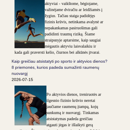
aktyviai - vaikštome, bėgiojame,
važinėjame dviračiu ar leidžiamės į
žygius. Tačiau staiga padidėjęs
fizinis krūvis, netinkama avalynė ar
nepakankamas pasiruošimas gali
padidinti traumų riziką. Šiame
straipsnyje aptarsime, kaip saugiai
mėgautis aktyviu laisvalaikiu ir
kada gali praversti kelio, čiurnos bei alkūnės įtvarai.
Kaip greičiau atsistatyti po sporto ir aktyvios dienos?
8 priemonės, kurios padeda sumažinti raumenų
nuovargį
2026-07-15
Po aktyvios dienos, treniruotės ar
ilgesnio fizinio krūvio neretai
jaučiame raumenų įtampą, kojų
sunkumą ir nuovargį. Tinkamas
atsistatymas padeda greičiau
atgauti jėgas ir išlaikyti gerą