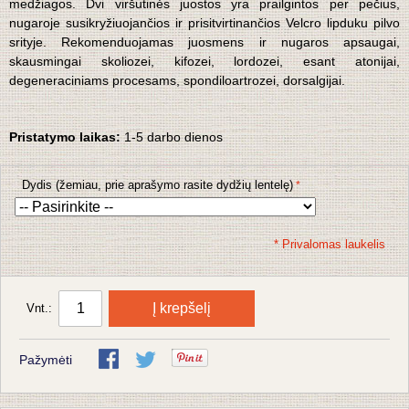
medžiagos. Dvi viršutinės juostos yra prailgintos per pečius,
nugaroje susikryžiuojančios ir prisitvirtinančios Velcro lipduku pilvo
srityje. Rekomenduojamas juosmens ir nugaros apsaugai,
skausmingai skoliozei, kifozei, lordozei, esant atonijai,
degeneraciniams procesams, spondiloartrozei, dorsalgijai.
Pristatymo laikas:
1-5 darbo dienos
Dydis (žemiau, prie aprašymo rasite dydžių lentelę)
* Privalomas laukelis
Į krepšelį
Vnt.:
Pažymėti