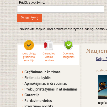
Pridėk savo žymę:
Pridėti žymę
Naudokite tarpus, kad atskirtumėte žymes. Viengubomis kabu
Naujie
Kaip i
2026-07
Grąžinimas ir keitimas
Pirkimo taisyklės
Apmokėjimas ir draudimas
Prekių pristatymas ir atsiėmimas
G
arantija
Pardavimo vietos
nepaka
Privatumo politika