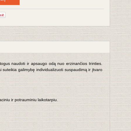
atogus naudoti ir apsaugo odą nuo erzinančios trinties.
ržai suteikia galimybę individualizuoti suspaudimą ir įtvaro
ciniu ir potrauminiu laikotarpiu.