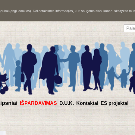
slapukai (angl. cookies). Dėl detalesnės informacijos, kuri saugoma slapukuose, skaitykite m
aipsniai
IŠPARDAVIMAS
D.U.K.
Kontaktai
ES projektai