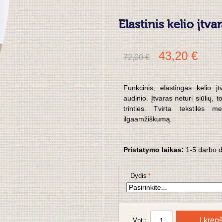
Elastinis kelio įt
43,20 €
72,00 €
Funkcinis, elastingas kelio 
audinio. Įtvaras neturi siūlių
trinties. Tvirta tekstilės 
ilgaamžiškumą.
Pristatymo laikas:
1-5 darbo 
Dydis
Į krepš
Vnt.: