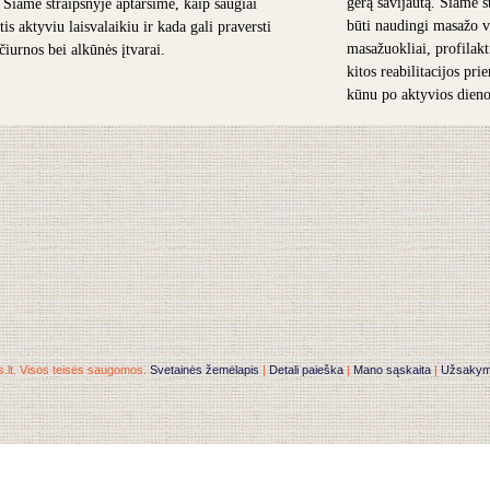
gerą savijautą. Šiame s
. Šiame straipsnyje aptarsime, kaip saugiai
būti naudingi masažo v
is aktyviu laisvalaikiu ir kada gali praversti
masažuokliai, profilakt
 čiurnos bei alkūnės įtvarai.
kitos reabilitacijos pr
kūnu po aktyvios dieno
.lt. Visos teisės saugomos.
Svetainės žemėlapis
|
Detali paieška
|
Mano sąskaita
|
Užsakymai