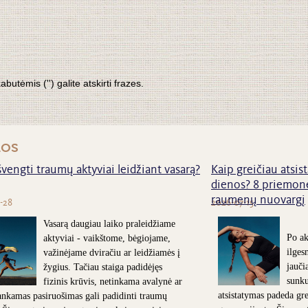
tėmis ('') galite atskirti frazes.
nos
švengti traumų aktyviai leidžiant vasarą?
Kaip greičiau atsist
dienos? 8 priemonė
raumenų nuovargį
-28
2026-07-15
Vasarą daugiau laiko praleidžiame
Po ak
aktyviai - vaikštome, bėgiojame,
ilges
važinėjame dviračiu ar leidžiamės į
jauči
žygius. Tačiau staiga padidėjęs
sunk
fizinis krūvis, netinkama avalynė ar
atsistatymas padeda grei
nkamas pasiruošimas gali padidinti traumų