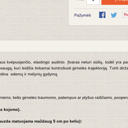
Pažymėti
aus kvėpuojančio, elastingo audinio. Įtvaras neturi siūlių, todėl yra p
apsaugą, kuri
leidžia tinkamai kontroliuoti girnelės trajektoriją. Tvirti di
reitina edemų ir mėlynių gydymą.
ėms, kelio girnelės traumoms, patempus ar plyšus raiščiams,
p
oopera
ms kojoms).
blauzda matuojama maždaug 5 cm po keliu):