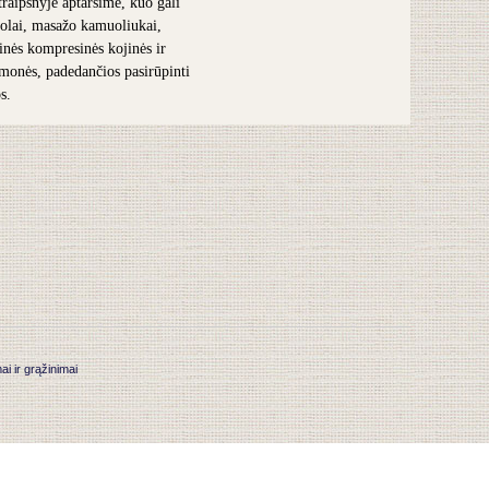
traipsnyje aptarsime, kuo gali
olai, masažo kamuoliukai,
inės kompresinės kojinės ir
iemonės, padedančios pasirūpinti
s.
 ir grąžinimai