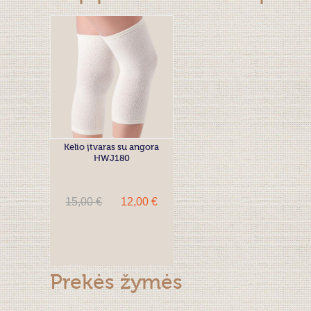
Kelio įtvaras su angora
HWJ180
15,00 €
12,00 €
Prekės žymės