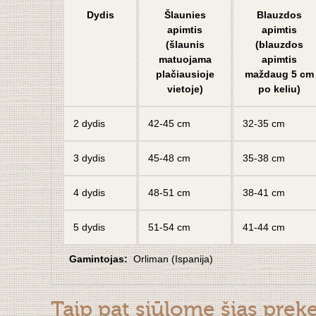
Dydis
Šlaunies
Blauzdos
apimtis
apimtis
(šlaunis
(blauzdos
matuojama
apimtis
plačiausioje
maždaug 5 cm
vietoje)
po keliu)
2 dydis
42-45 cm
32-35 cm
3 dydis
45-48 cm
35-38 cm
4 dydis
48-51 cm
38-41 cm
5 dydis
51-54 cm
41-44 cm
Gamintojas:
Orliman (Ispanija)
Taip pat siūlome šias prek