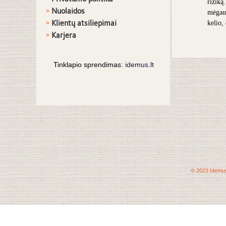
riziką
Nuolaidos
mėgaut
Klientų atsiliepimai
kelio,
Karjera
Tinklapio sprendimas:
idemus.lt
© 2023 Idemus