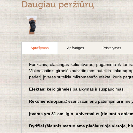
Daugiau peržiūrų
Aprašymas
Apžvalgos
Pristatymas
Funkcinis, elastingas kelio įtvaras, pagaminta iš tams
Viskoelastinis girnelės sutvirtinimas suteikia tinkamą 
padėtį. Įtvaras suteikia mikromasažo efektą, kuris pag
Efektas:
kelio
girnelės palaikymas ir suspaudimas.
Rekomenduojama:
esant raumenų patempimui ir mėlyn
Įtvaras yra 31 cm ilgio, universalus (tinkantis abie
Dydžiai (šlaunis matuojama plačiausioje vietoje, 