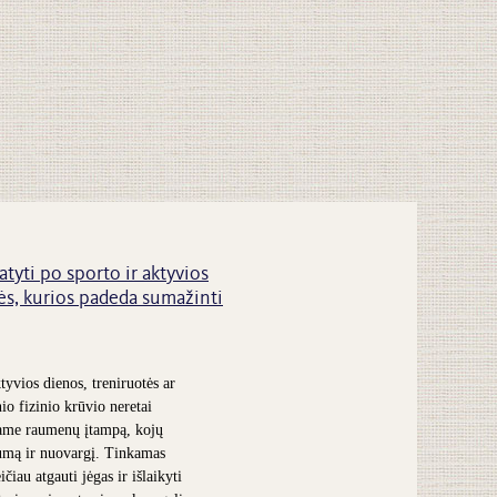
atyti po sporto ir aktyvios
s, kurios padeda sumažinti
tyvios dienos, treniruotės ar
nio fizinio krūvio neretai
ame raumenų įtampą, kojų
umą ir nuovargį. Tinkamas
čiau atgauti jėgas ir išlaikyti