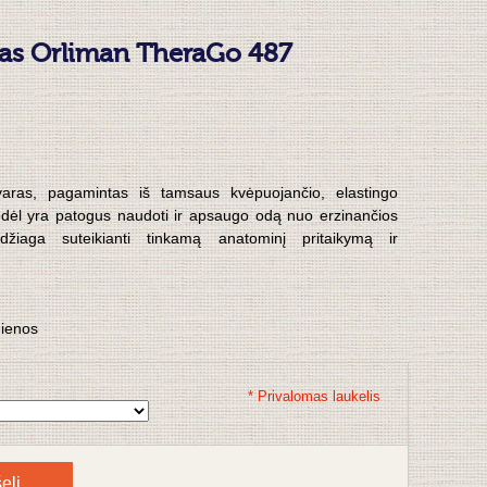
varas Orliman TheraGo 487
įtvaras, pagamintas iš tamsaus kvėpuojančio, elastingo
, todėl yra patogus naudoti ir apsaugo odą nuo erzinančios
medžiaga suteikianti tinkamą anatominį pritaikymą ir
dienos
* Privalomas laukelis
elį