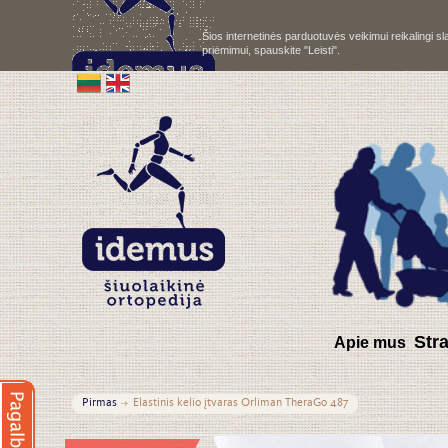
Šios internetinės parduotuvės veikimui reikalingi 
priėmimui, spauskite "Leisti".
S
tr
Apie mus
Pirmas
Elastinis kelio įtvaras Orliman TheraGo 487