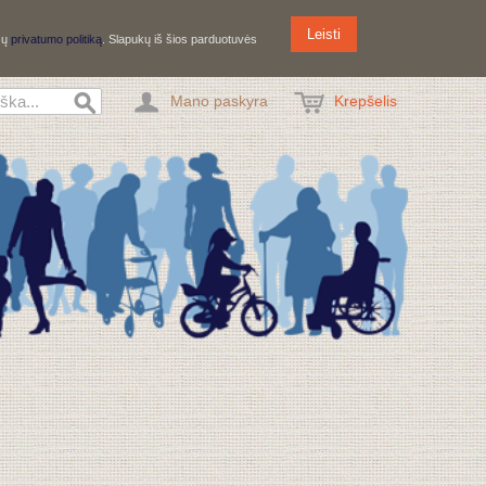
Leisti
ūsų
privatumo politiką
. Slapukų iš šios parduotuvės
Mano paskyra
Krepšelis