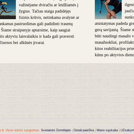
ilges
važinėjame dviračiu ar leidžiamės į
jauči
žygius. Tačiau staiga padidėjęs
sunk
fizinis krūvis, netinkama avalynė ar
atsistatymas padeda grei
nkamas pasiruošimas gali padidinti traumų
gerą savijautą. Šiame s
. Šiame straipsnyje aptarsime, kaip saugiai
būti naudingi masažo v
is aktyviu laisvalaikiu ir kada gali praversti
masažuokliai, profilakt
 čiurnos bei alkūnės įtvarai.
kitos reabilitacijos pr
kūnu po aktyvios dieno
.lt. Visos teisės saugomos.
Svetainės žemėlapis
|
Detali paieška
|
Mano sąskaita
|
Užsakymai