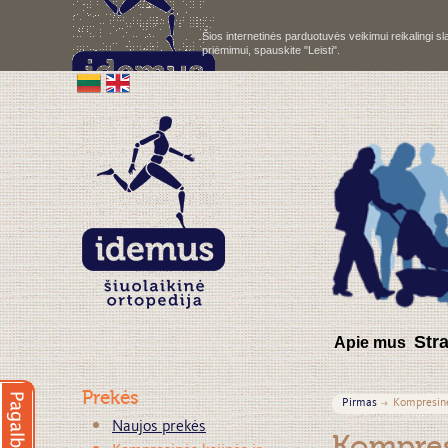
Šios internetinės parduotuvės veikimui reikalingi 
priėmimui, spauskite "Leisti".
S
tr
Apie mus
Prekės
Pirmas
Kompresinė
Naujos prekės