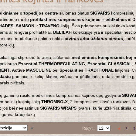
inės kojinės ir rankovės
aikiniame ortopedijos centre
siūlomas platus
SIGVARIS
kompresinių 
ortimente rasite
profilaktines kompresines kojines
ir
pėdkelnes
iš
D
HADES
,
SAMSON
ir
TRAVENO
linijų. Šios priemonės puikiai tinka kas
ėms ar lengvai profilaktikai.
DELILAH
kolekcijoje yra ir specialiai nėšč
uriuose modeliuose galima rinktis
atvirus arba uždarus pirštus
, todėl
poreikių.
eikalinga stipresnė terapija, siūlomos
medicininės kompresinės koji
 priklauso
Essential THERMOREGULATING
,
Essential CLASSICAL
,
RENT
,
Active MASCULINE
bei
Specialities TRADITIONAL
linijoms. Č
lasių
gaminiai iki kelių, šlaunų viršaus ar pėdkelnės, o dalis modelių 
arais pirštais.
tų gaminių rasite medicinines kompresines kojines opų gydymui
SIGVAR
embolinių kojinių liniją
THROMBO-X
, 2 kompresinės klasės rankoves iš
ijos bei neelastinius
SIGVARIS WRAPS
įtvarus, kurie užtikrina tikslią 
r gerina kraujotaką.
2
3
Rodyti