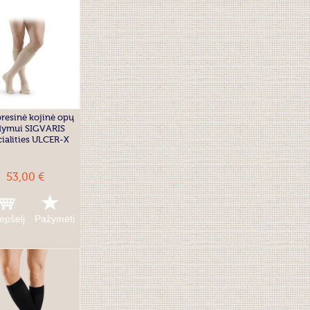
esinė kojinė opų
dymui SIGVARIS
ialities ULCER-X
53,00 €
repšelį
Pažymėti