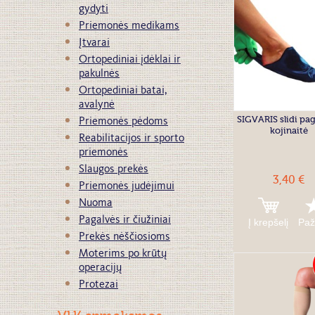
gydyti
Priemonės medikams
Įtvarai
Ortopediniai įdėklai ir
pakulnės
Ortopediniai batai,
avalynė
SIGVARIS slidi pa
Priemonės pėdoms
kojinaitė
Reabilitacijos ir sporto
priemonės
Slaugos prekės
3,40 €
Priemonės judėjimui
Nuoma
Pagalvės ir čiužiniai
Į krepšelį
Paž
Prekės nėščiosioms
Moterims po krūtų
operacijų
Protezai