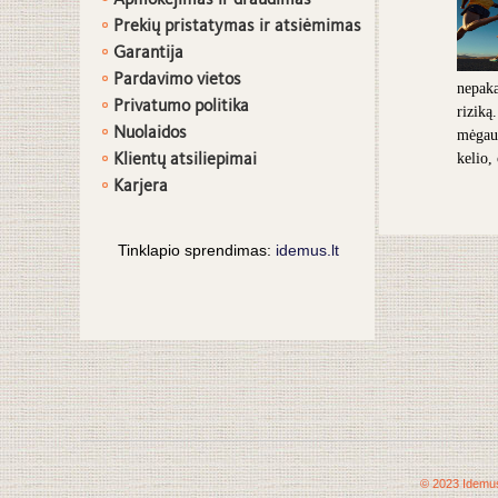
Apmokėjimas ir draudimas
Prekių pristatymas ir atsiėmimas
G
arantija
Pardavimo vietos
nepaka
Privatumo politika
riziką
Nuolaidos
mėgaut
Klientų atsiliepimai
kelio,
Karjera
Tinklapio sprendimas:
idemus.lt
© 2023 Idemus