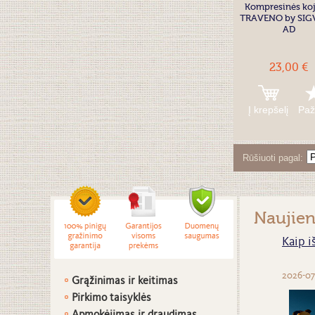
Kompresinės koj
TRAVENO by SIG
AD
23,00 €
Į krepšelį
Paž
Rūšiuoti pagal
Naujie
Kaip i
2026-07
Grąžinimas ir keitimas
Pirkimo taisyklės