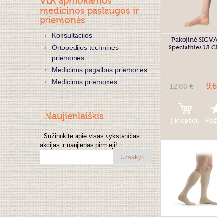
VLK apmokamos
medicinos paslaugos ir
priemonės
Konsultacijos
Pakojinė SIGV
Specialities UL
Ortopedijos techninės
priemonės
Medicinos pagalbos priemonės
Medicinos priemonės
9,
12,00 €
Naujienlaiškis
Į krepšelį
Paž
Sužinokite apie visas vykstančias
akcijas ir naujienas pirmieji!
Užsakyti