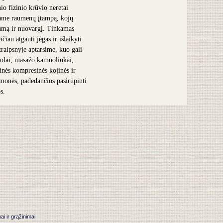
nio fizinio krūvio neretai
ame raumenų įtampą, kojų
umą ir nuovargį. Tinkamas
čiau atgauti jėgas ir išlaikyti
traipsnyje aptarsime, kuo gali
olai, masažo kamuoliukai,
inės kompresinės kojinės ir
iemonės, padedančios pasirūpinti
s.
 ir grąžinimai