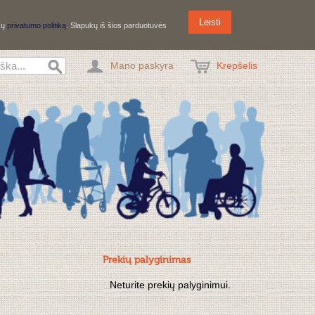
Leisti
ūsų
privatumo politiką
. Slapukų iš šios parduotuvės
Mano paskyra
Krepšelis
Prekių palyginimas
Neturite prekių palyginimui.