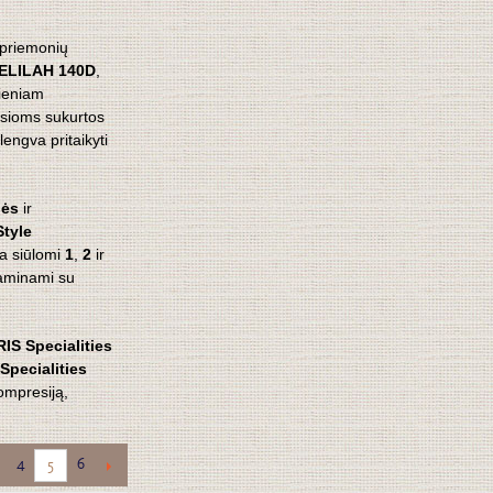
priemonių
ELILAH 140D
,
dieniam
iosioms sukurtos
 lengva pritaikyti
nės
ir
Style
ia siūlomi
1
,
2
ir
gaminami su
IS Specialities
Specialities
kompresiją,
4
6
5