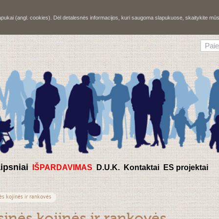
slapukai (angl. cookies). Dėl detalesnės informacijos, kuri saugoma slapukuose, skaitykite m
aipsniai
IŠPARDAVIMAS
D.U.K.
Kontaktai
ES projektai
s kojinės ir rankovės