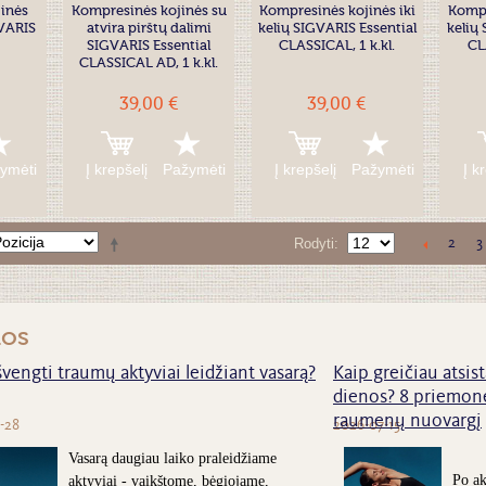
inės
Kompresinės kojinės su
Kompresinės kojinės iki
Kompr
VARIS
atvira pirštų dalimi
kelių SIGVARIS Essential
kelių
SIGVARIS Essential
CLASSICAL, 1 k.kl.
CL
CLASSICAL AD, 1 k.kl.
39,00 €
39,00 €
ymėti
Į krepšelį
Pažymėti
Į krepšelį
Pažymėti
Į k
2
3
Rodyti
nos
švengti traumų aktyviai leidžiant vasarą?
Kaip greičiau atsist
dienos? 8 priemonė
raumenų nuovargį
-28
2026-07-15
Vasarą daugiau laiko praleidžiame
Po ak
aktyviai - vaikštome, bėgiojame,