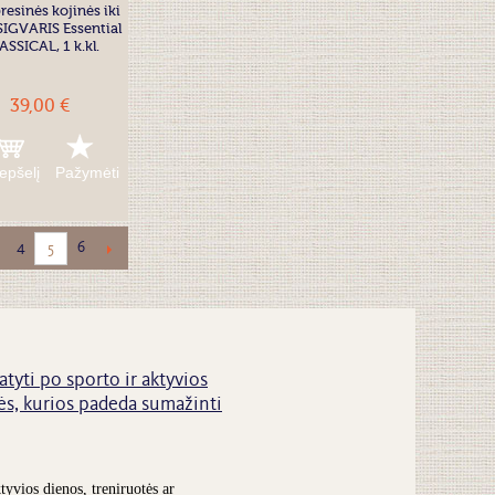
esinės kojinės iki
 SIGVARIS Essential
ASSICAL, 1 k.kl.
39,00 €
repšelį
Pažymėti
4
6
5
atyti po sporto ir aktyvios
s, kurios padeda sumažinti
tyvios dienos, treniruotės ar