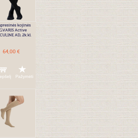
presinės kojinės
GVARIS Active
ULINE AD, 2k.kl.
64,00 €
repšelį
Pažymėti