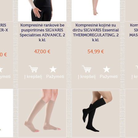
ARIS
Kompresinė rankovė be
Kompresinė kojinė su
Kom
CER-X
puspirštinės SIGVARIS
diržu SIGVARIS Essential
SI
Specialities ADVANCE, 2
THERMOREGULATING, 2
MASC
k.kl.
k.kl.
47,00 €
54,99 €
60 €
ymėti
Į krepšelį
Pažymėti
Į krepšelį
Pažymėti
Į k