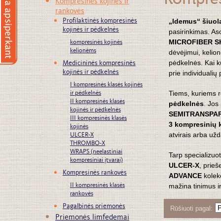
Kompres
Kompresinės kojinės ir
rankovės
Profilaktinės kompresinės
„Idemus“ šiuol
kojinės ir pėdkelnės
pasirinkimas. As
kompresinės kojinės
MICROFIBER S
kelionėms
dėvėjimui, kelion
Medicininės kompresinės
pėdkelnės. Kai k
kojinės ir pėdkelnės
prie individualių 
I kompresinės klasės kojinės
ir pėdkelnės
Tiems, kuriems r
II kompresinės klasės
pėdkelnės
. Jos
kojinės ir pėdkelnės
SEMITRANSPA
III kompresinės klasės
3
kompresinių k
kojinės
ULCER-X
atvirais arba užd
THROMBO-X
WRAPS (neelastiniai
Tarp specializuo
kompresiniai įtvarai)
ULCER-X
, prieš
Kompresinės rankovės
ADVANCE
kolekc
II kompresinės klasės
mažina tinimus i
rankovės
Pagalbinės priemonės
Rūšiuoti pagal
Priemonės limfedemai