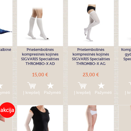
galbinė
Priešembolinės
Priešembolinės
Kompr
kompresinės kojinės
kompresinės kojinės
gy
SIGVARIS Specialities
SIGVARIS Specialities
Spec
THROMBO-X AD
THROMBO-X AG
15,00 €
23,00 €
ymėti
Į krepšelį
Pažymėti
Į krepšelį
Pažymėti
Į k