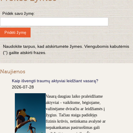
Pridėk savo žymę:
Pridėti žymę
Naudokite tarpus, kad atskirtumėte žymes. Viengubomis kabutėmis
('') galite atskirti frazes.
Naujienos
Kaip išvengti traumų aktyviai leidžiant vasarą?
2026-07-28
Vasarą daugiau laiko praleidžiame
aktyviai - vaikštome, bėgiojame,
važinėjame dviračiu ar leidžiamės į
žygius. Tačiau staiga padidėjęs
fizinis krūvis, netinkama avalynė ar
nepakankamas pasiruošimas gali