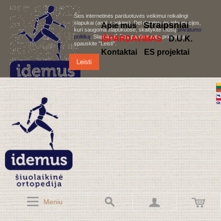
Šios internetinės parduotuvės veikimui reikalingi
slapukai (angl. cookies). Dėl detalesnės informacijos,
S
traipsniai
Apie mus
kuri saugoma slapukuose, skaitykite mūsų
privatumo
politiką
. Slapukų iš šios parduotuvės priėmimui,
IŠPARDAVIMAS
D.U.K.
spauskite "Leisti".
Kontaktai
ES projektai
Leisti
Meniu