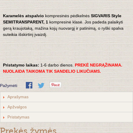
Karamelės atspalvio
kompresinės pėdkelnės
SIGVARIS Style
SEMITRANSPARENT, 1
kompresinė klasė. Jos padeda palaikyti
gerą kraujotaką, mažina kojų nuovargį ir patinimą, o ryški spalva
suteikia išskirtinį įvaizdį.
Pristatymo laikas:
1-6 darbo dienos.
PREKĖ NEGRĄŽINAMA.
NUOLAIDA TAIKOMA TIK SANDELIO LIKUČIAMS.
Pažymėti
Aprašymas
Apžvalgos
Pristatymas
Prekės žymės