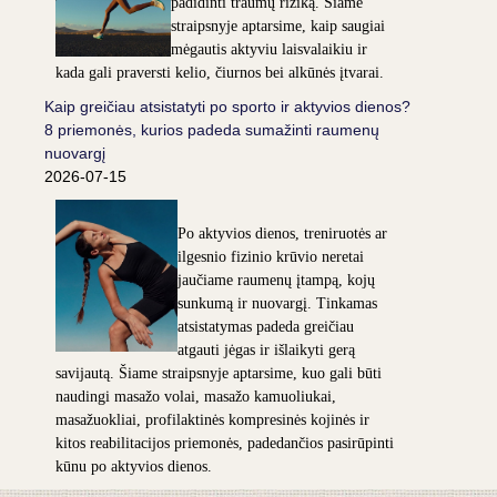
padidinti traumų riziką. Šiame
straipsnyje aptarsime, kaip saugiai
mėgautis aktyviu laisvalaikiu ir
kada gali praversti kelio, čiurnos bei alkūnės įtvarai.
Kaip greičiau atsistatyti po sporto ir aktyvios dienos?
8 priemonės, kurios padeda sumažinti raumenų
nuovargį
2026-07-15
Po aktyvios dienos, treniruotės ar
ilgesnio fizinio krūvio neretai
jaučiame raumenų įtampą, kojų
sunkumą ir nuovargį. Tinkamas
atsistatymas padeda greičiau
atgauti jėgas ir išlaikyti gerą
savijautą. Šiame straipsnyje aptarsime, kuo gali būti
naudingi masažo volai, masažo kamuoliukai,
masažuokliai, profilaktinės kompresinės kojinės ir
kitos reabilitacijos priemonės, padedančios pasirūpinti
kūnu po aktyvios dienos.