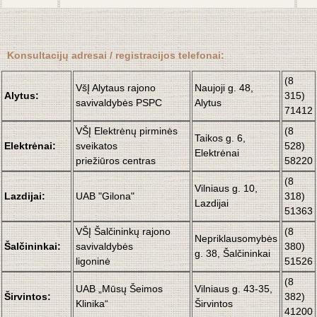
Konsultacijų adresai / registracijos telefonai:
(8
VšĮ Alytaus rajono
Naujoji g. 48,
Alytus:
315)
savivaldybės PSPC
Alytus
71412
VŠĮ Elektrėnų pirminės
(8
Taikos g. 6,
Elektrėnai:
sveikatos
528)
Elektrėnai
priežiūros centras
58220
(8
Vilniaus g. 10,
Lazdijai:
UAB "Gilona"
318)
Lazdijai
51363
VŠĮ Šalčininkų rajono
(8
Nepriklausomybės
Šalčininkai:
savivaldybės
380)
g. 38, Šalčininkai
ligoninė
51526
(8
UAB „Mūsų Šeimos
Vilniaus g. 43-35,
Širvintos:
382)
Klinika“
Širvintos
41200