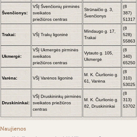
VŠĮ Švenčionių pirminės
(8
Strūnaičio g. 3,
Švenčionys:
sveikatos
387)
Švenčionys
priežiūros centras
51317
(8
Mindaugo g. 17,
Trakai:
VŠĮ Trakų ligoninė
528)
Trakai
55863
VŠĮ Ukmergės pirminės
(8
Vytauto g. 105,
Ukmergė:
sveikatos
340)
Ukmergė
priežiūros centras
65250
(8
M. K. Čiurlionio g.
Varėna:
VŠĮ Varėnos ligoninė
310)
61, Varėna
53025
(8
VŠĮ
Druskininkų pirminės
M. K. Čiurlionio g.
313)
Druskininkai:
sveikatos priežiūros
82, Druskininkai
53702
centras
Naujienos