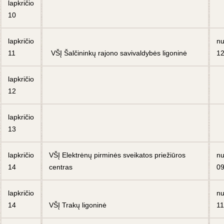
lapkričio
10
lapkričio
n
11
VŠĮ Šalčininkų rajono savivaldybės ligoninė
12
lapkričio
12
lapkričio
13
lapkričio
VŠĮ Elektrėnų pirminės sveikatos priežiūros
n
14
centras
09
lapkričio
n
14
VŠĮ Trakų ligoninė
11