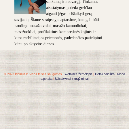
sunkumą ir nuovargį. Tinkamas
atsistatymas padeda greičiau
atgauti jėgas ir išlaikyti gerą
savijautą. Šiame straipsnyje aptarsime, kuo gali būti
naudingi masažo volai, masažo kamuoliukai,
masažuokliai, profilaktinės kompresinės kojinės ir
kitos reabilitacijos priemonės, padedančios pasirūpinti
kūnu po aktyvios dienos.
© 2023 Idemus.lt. Visos teisės saugomos.
Svetainės žemėlapis
|
Detali paieška
|
Mano
sąskaita
|
Užsakymai ir grąžinimai