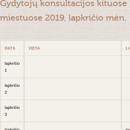
Gydytojų konsultacijos kituose
miestuose 2019, lapkričio mėn.
DATA
VIETA
L
lapkričio
1
lapkričio
2
lapkričio
3
lapkričio
n