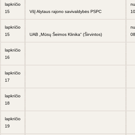
lapkričio
n
15
VšĮ Alytaus rajono savivaldybės PSPC
10
lapkričio
n
15
UAB „Mūsų Šeimos Klinika“ (Širvintos)
08
lapkričio
16
lapkričio
17
lapkričio
18
lapkričio
19