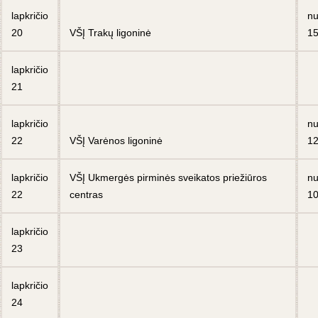
lapkričio
n
20
VŠĮ Trakų ligoninė
15
lapkričio
21
lapkričio
n
22
VŠĮ Varėnos ligoninė
12
lapkričio
VŠĮ Ukmergės pirminės sveikatos priežiūros
n
22
centras
10
lapkričio
23
lapkričio
24