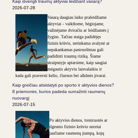
Kaip išvengti traumų aktyviai leidžiant vasarą?
2026-07-28
Vasarą daugiau laiko praleidžiame
aktyviai - vaikštome, bėgiojame,
važinėjame dviračiu ar leidžiamės į
žygius. Tačiau staiga padidėjęs
fizinis krūvis, netinkama avalynė ar
nepakankamas pasiruošimas gali
padidinti traumų riziką. Šiame
straipsnyje aptarsime, kaip saugiai
mėgautis aktyviu laisvalaikiu ir
kada gali praversti kelio, čiurnos bei alkūnės įtvarai.
Kaip greičiau atsistatyti po sporto ir aktyvios dienos?
8 priemonės, kurios padeda sumažinti raumenų
nuovargį
2026-07-15
Po aktyvios dienos, treniruotės ar
ilgesnio fizinio krūvio neretai
jaučiame raumenų įtampą, kojų