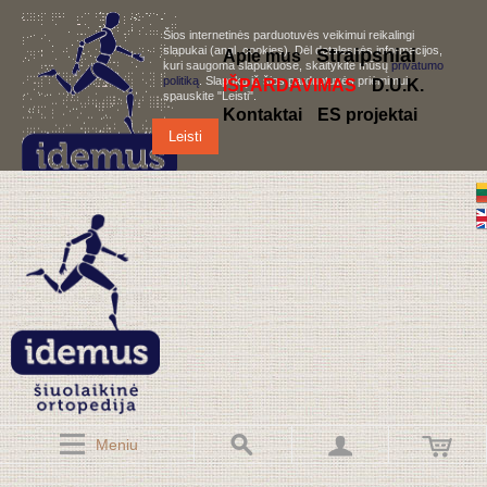
Šios internetinės parduotuvės veikimui reikalingi
slapukai (angl. cookies). Dėl detalesnės informacijos,
S
traipsniai
Apie mus
kuri saugoma slapukuose, skaitykite mūsų
privatumo
politiką
. Slapukų iš šios parduotuvės priėmimui,
IŠPARDAVIMAS
D.U.K.
spauskite "Leisti".
Kontaktai
ES projektai
Leisti
Meniu