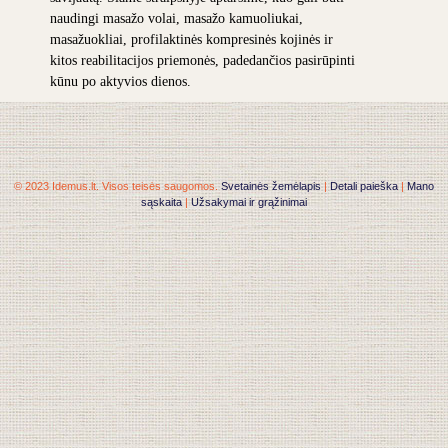
naudingi masažo volai, masažo kamuoliukai,
masažuokliai, profilaktinės kompresinės kojinės ir
kitos reabilitacijos priemonės, padedančios pasirūpinti
kūnu po aktyvios dienos.
© 2023 Idemus.lt. Visos teisės saugomos.
Svetainės žemėlapis
|
Detali paieška
|
Mano
sąskaita
|
Užsakymai ir grąžinimai