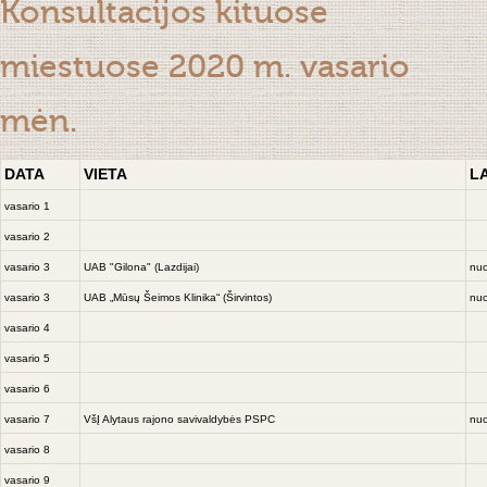
Konsultacijos kituose
miestuose 2020 m. vasario
mėn.
DATA
VIETA
L
vasario 1
vasario 2
vasario 3
UAB "Gilona" (Lazdijai)
nuo
vasario 3
UAB „Mūsų Šeimos Klinika“ (Širvintos)
nuo
vasario 4
vasario 5
vasario 6
vasario 7
VšĮ Alytaus rajono savivaldybės PSPC
nuo
vasario 8
vasario 9