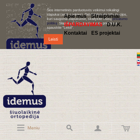
Šios internetinės parduotuvės veikimui reikalingi
slapukai (angl. cookies). Dėl detalesnės informacijos,
S
traipsniai
Apie mus
kuri saugoma slapukuose, skaitykite mūsų
privatumo
politiką
. Slapukų iš šios parduotuvės priėmimui,
IŠPARDAVIMAS
D.U.K.
spauskite "Leisti".
Kontaktai
ES projektai
Leisti
Meniu