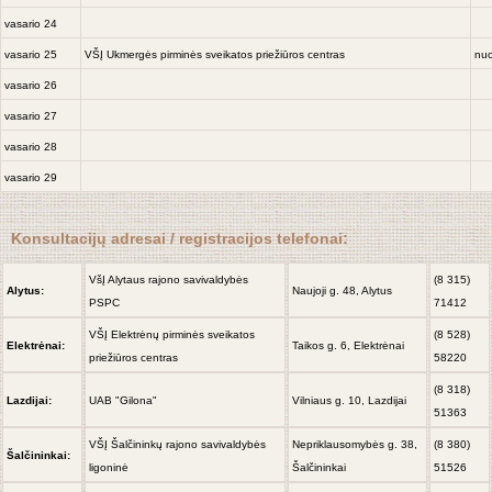
vasario 24
vasario 25
VŠĮ Ukmergės pirminės sveikatos priežiūros centras
nuo
vasario 26
vasario 27
vasario 28
vasario 29
Konsultacijų adresai / registracijos telefonai:
VšĮ Alytaus rajono savivaldybės
(8 315)
Alytus:
Naujoji g. 48, Alytus
PSPC
71412
VŠĮ Elektrėnų pirminės sveikatos
(8 528)
Elektrėnai:
Taikos g. 6, Elektrėnai
priežiūros centras
58220
(8 318)
Lazdijai:
UAB "Gilona"
Vilniaus g. 10, Lazdijai
51363
VŠĮ Šalčininkų rajono savivaldybės
Nepriklausomybės g. 38,
(8 380)
Šalčininkai:
ligoninė
Šalčininkai
51526