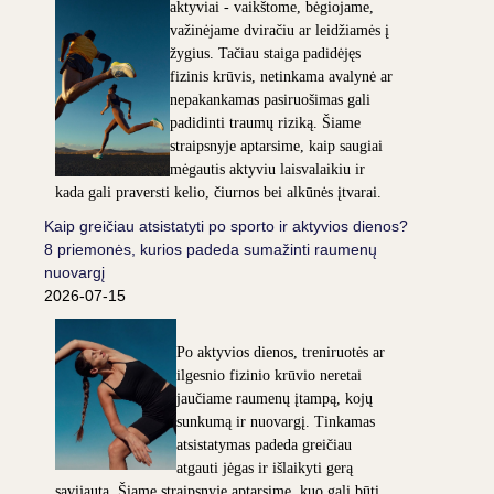
aktyviai - vaikštome, bėgiojame,
važinėjame dviračiu ar leidžiamės į
žygius. Tačiau staiga padidėjęs
fizinis krūvis, netinkama avalynė ar
nepakankamas pasiruošimas gali
padidinti traumų riziką. Šiame
straipsnyje aptarsime, kaip saugiai
mėgautis aktyviu laisvalaikiu ir
kada gali praversti kelio, čiurnos bei alkūnės įtvarai.
Kaip greičiau atsistatyti po sporto ir aktyvios dienos?
8 priemonės, kurios padeda sumažinti raumenų
nuovargį
2026-07-15
Po aktyvios dienos, treniruotės ar
ilgesnio fizinio krūvio neretai
jaučiame raumenų įtampą, kojų
sunkumą ir nuovargį. Tinkamas
atsistatymas padeda greičiau
atgauti jėgas ir išlaikyti gerą
savijautą. Šiame straipsnyje aptarsime, kuo gali būti