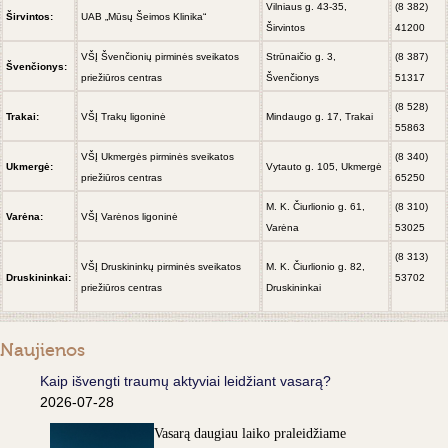
Vilniaus g. 43-35,
(8 382)
Širvintos:
UAB „Mūsų Šeimos Klinika“
Širvintos
41200
VŠĮ Švenčionių pirminės sveikatos
Strūnaičio g. 3,
(8 387)
Švenčionys:
priežiūros centras
Švenčionys
51317
(8 528)
Trakai:
VŠĮ Trakų ligoninė
Mindaugo g. 17, Trakai
55863
VŠĮ Ukmergės pirminės sveikatos
(8 340)
Ukmergė:
Vytauto g. 105, Ukmergė
priežiūros centras
65250
M. K. Čiurlionio g. 61,
(8 310)
Varėna:
VŠĮ Varėnos ligoninė
Varėna
53025
(8 313)
VŠĮ
Druskininkų pirminės sveikatos
M. K. Čiurlionio g. 82,
Druskininkai:
53702
priežiūros centras
Druskininkai
Naujienos
Kaip išvengti traumų aktyviai leidžiant vasarą?
2026-07-28
Vasarą daugiau laiko praleidžiame