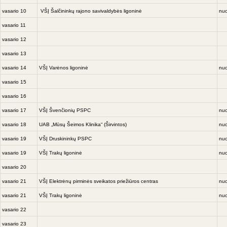
vasario 10
VŠĮ Šalčininkų rajono savivaldybės ligoninė
nuo
vasario 11
vasario 12
vasario 13
vasario 14
VŠĮ Varėnos ligoninė
nuo
vasario 15
vasario 16
vasario 17
VŠĮ Švenčionių PSPC
nuo
vasario 18
UAB „Mūsų Šeimos Klinika“ (Širvintos)
nuo
vasario 19
VŠĮ Druskininkų PSPC
nuo
vasario 19
VŠĮ Trakų ligoninė
nuo
vasario 20
vasario 21
VŠĮ Elektrėnų pirminės sveikatos priežiūros centras
nuo
vasario 21
VŠĮ Trakų ligoninė
nuo
vasario 22
vasario 23