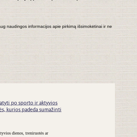
aug naudingos informacijos apie pirkimą išsimokėtinai ir ne
atyti po sporto ir aktyvios
s, kurios padeda sumažinti
tyvios dienos, treniruotės ar