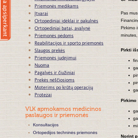
Priemonės medikams
Įtvarai
Pas mus g
Ortopediniai įdėklai ir pakulnės
Financin
Ortopediniai batai, avalynė
Pirkimo 
Priemonės pėdoms
minutes,
Reabilitacijos ir sporto priemonės
Slaugos prekės
Pirkti i
Priemonės judėjimui
fi
Nuoma
ga
Pagalvės ir čiužiniai
pi
Prekės nėščiosioms
pi
Moterims po krūtų operacijų
ga
Protezai
Pirkimo
VLK apmokamos medicinos
ga
paslaugos ir priemonės
ga
Konsultacijos
mi
Ortopedijos techninės priemonės
Norint p