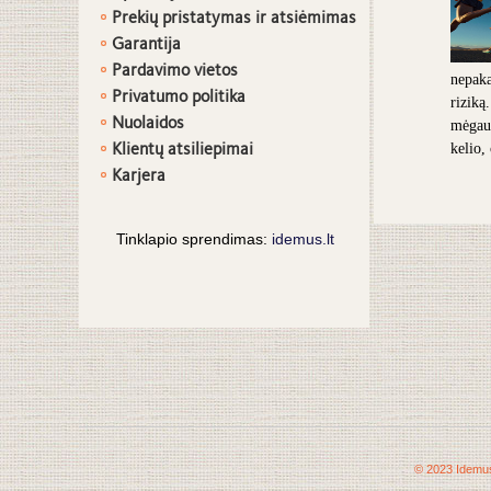
Prekių pristatymas ir atsiėmimas
G
arantija
Pardavimo vietos
nepaka
Privatumo politika
riziką
Nuolaidos
mėgaut
Klientų atsiliepimai
kelio,
Karjera
Tinklapio sprendimas:
idemus.lt
© 2023 Idemus