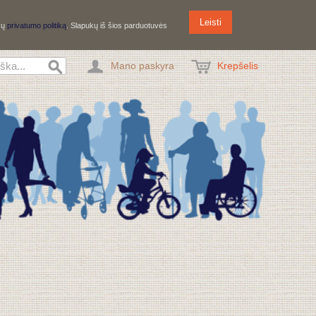
Leisti
ūsų
privatumo politiką
. Slapukų iš šios parduotuvės
Mano paskyra
Krepšelis