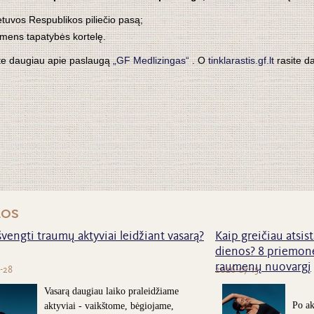
etuvos Respublikos piliečio pasą;
mens tapatybės kortelę.
te daugiau apie paslaugą
„GF Medlizingas“
. O
tinklarastis.gf.lt
rasite d
nos
švengti traumų aktyviai leidžiant vasarą?
Kaip greičiau atsist
dienos? 8 priemonė
raumenų nuovargį
-28
2026-07-15
Vasarą daugiau laiko praleidžiame
Po ak
aktyviai - vaikštome, bėgiojame,