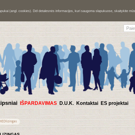
slapukai (angl. cookies). Dėl detalesnės informacijos, kuri saugoma slapukuose, skaitykite m
aipsniai
IŠPARDAVIMAS
D.U.K.
Kontaktai
ES projektai
MEDlizingas
LIZINGAS