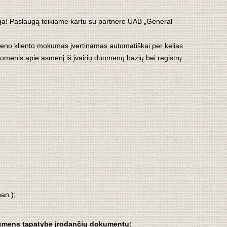
a! Paslaugą teikiame kartu su partnere UAB „General
vieno kliento mokumas įvertinamas automatiškai per kelias
duomenis apie asmenį iš įvairių duomenų bazių bei registrų.
an.);
š asmens tapatybę įrodančių dokumentų: