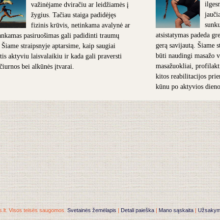
ilges
važinėjame dviračiu ar leidžiamės į
jauči
žygius. Tačiau staiga padidėjęs
sunk
fizinis krūvis, netinkama avalynė ar
atsistatymas padeda grei
nkamas pasiruošimas gali padidinti traumų
gerą savijautą. Šiame s
. Šiame straipsnyje aptarsime, kaip saugiai
būti naudingi masažo v
is aktyviu laisvalaikiu ir kada gali praversti
masažuokliai, profilakt
 čiurnos bei alkūnės įtvarai.
kitos reabilitacijos pr
kūnu po aktyvios dieno
.lt. Visos teisės saugomos.
Svetainės žemėlapis
|
Detali paieška
|
Mano sąskaita
|
Užsakymai