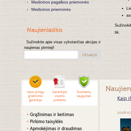
Medicinos pagalbos priemonės
Li
Medicinos priemonės
as
Sužinoki
Naujienlaiškis
tik.
Sužinokite apie visas vykstančias akcijas ir
naujienas pirmieji!
Užsakyti
Naujie
Kaip i
2026-07
Grąžinimas ir keitimas
Pirkimo taisyklės
Apmokėjimas ir draudimas