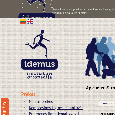
Šios internetinės parduotuvės veikimui reikalingi 
priėmimui, spauskite "Leisti".
S
tr
Apie mus
Prekės
Naujos prekės
Pirmas
Kompresinės kojinės ir rankovės
Priemonės limfedemai gydyti
GF MED