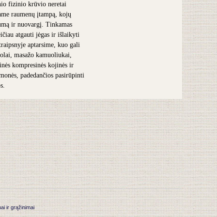
nio fizinio krūvio neretai
ame raumenų įtampą, kojų
umą ir nuovargį. Tinkamas
čiau atgauti jėgas ir išlaikyti
traipsnyje aptarsime, kuo gali
olai, masažo kamuoliukai,
inės kompresinės kojinės ir
iemonės, padedančios pasirūpinti
s.
 ir grąžinimai