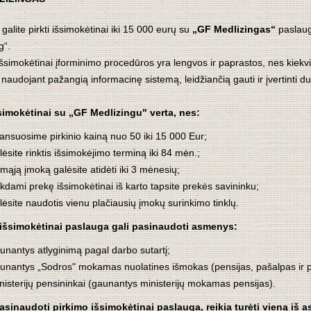
alite pirkti išsimokėtinai iki 15 000 eurų su
„GF Medlizingas“
paslaug
g“.
išsimokėtinai įforminimo procedūros yra lengvos ir paprastos, nes kiek
 naudojant pažangią informacinę sistemą, leidžiančią gauti ir įvertinti 
šsimokėtinai su „GF Medlizingu" verta, nes:
nansuosime pirkinio kainą nuo 50 iki 15 000 Eur;
lėsite rinktis išsimokėjimo terminą iki 84 mėn.;
rmąją įmoką galėsite atidėti iki 3 mėnesių;
rkdami prekę išsimokėtinai iš karto tapsite prekės savininku;
lėsite naudotis vienu plačiausių įmokų surinkimo tinklų.
 išsimokėtinai paslauga gali pasinaudoti asmenys:
unantys atlyginimą pagal darbo sutartį;
unantys „Sodros" mokamas nuolatines išmokas (pensijas, pašalpas ir p
nisterijų pensininkai (gaunantys ministerijų mokamas pensijas).
asinaudoti pirkimo išsimokėtinai paslauga, reikia turėti vieną i