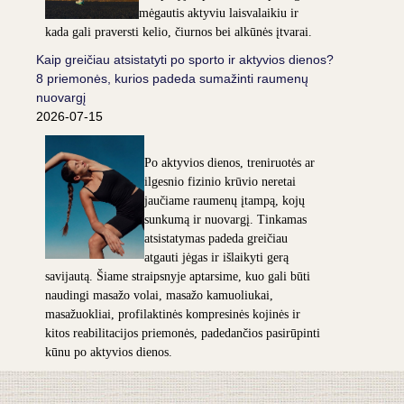
mėgautis aktyviu laisvalaikiu ir
kada gali praversti kelio, čiurnos bei alkūnės įtvarai.
Kaip greičiau atsistatyti po sporto ir aktyvios dienos?
8 priemonės, kurios padeda sumažinti raumenų
nuovargį
2026-07-15
Po aktyvios dienos, treniruotės ar
ilgesnio fizinio krūvio neretai
jaučiame raumenų įtampą, kojų
sunkumą ir nuovargį. Tinkamas
atsistatymas padeda greičiau
atgauti jėgas ir išlaikyti gerą
savijautą. Šiame straipsnyje aptarsime, kuo gali būti
naudingi masažo volai, masažo kamuoliukai,
masažuokliai, profilaktinės kompresinės kojinės ir
kitos reabilitacijos priemonės, padedančios pasirūpinti
kūnu po aktyvios dienos.