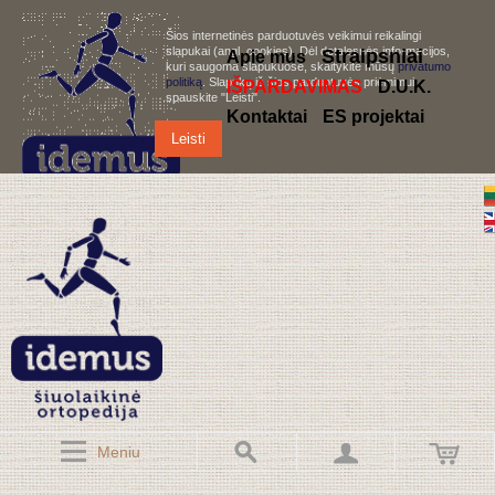
Šios internetinės parduotuvės veikimui reikalingi
slapukai (angl. cookies). Dėl detalesnės informacijos,
S
traipsniai
Apie mus
kuri saugoma slapukuose, skaitykite mūsų
privatumo
politiką
. Slapukų iš šios parduotuvės priėmimui,
IŠPARDAVIMAS
D.U.K.
spauskite "Leisti".
Kontaktai
ES projektai
Leisti
Meniu