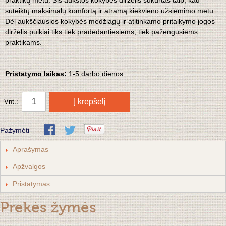
praktikų metu.
Šis aukštos kokybės dirželis sukurtas taip, kad
suteiktų maksimalų komfortą ir atramą kiekvieno užsiėmimo metu.
Dėl aukščiausios kokybės medžiagų ir atitinkamo pritaikymo jogos
dirželis puikiai tiks tiek pradedantiesiems, tiek pažengusiems
praktikams.
Pristatymo laikas:
1-5 darbo dienos
Į krepšelį
Vnt.:
Pažymėti
Aprašymas
Apžvalgos
Pristatymas
Prekės žymės