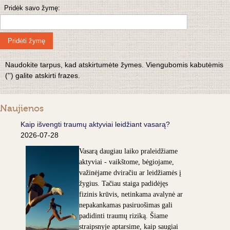
Pridėk savo žymę:
Pridėti žymę
Naudokite tarpus, kad atskirtumėte žymes. Viengubomis kabutėmis
('') galite atskirti frazes.
Naujienos
Kaip išvengti traumų aktyviai leidžiant vasarą?
2026-07-28
Vasarą daugiau laiko praleidžiame
aktyviai - vaikštome, bėgiojame,
važinėjame dviračiu ar leidžiamės į
žygius. Tačiau staiga padidėjęs
fizinis krūvis, netinkama avalynė ar
nepakankamas pasiruošimas gali
padidinti traumų riziką. Šiame
straipsnyje aptarsime, kaip saugiai