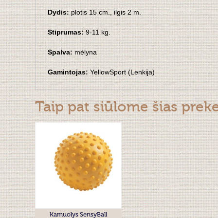
Dydis:
plotis 15 cm., ilgis 2 m.
Stiprumas:
9-11 kg.
Spalva:
mėlyna
Gamintojas:
YellowSport (Lenkija)
Taip pat siūlome šias prek
Kamuolys SensyBall