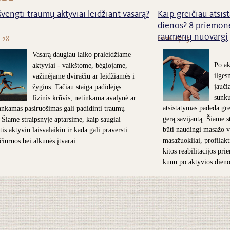
švengti traumų aktyviai leidžiant vasarą?
Kaip greičiau atsist
dienos? 8 priemonė
raumenų nuovargį
-28
2026-07-15
Vasarą daugiau laiko praleidžiame
Po ak
aktyviai - vaikštome, bėgiojame,
ilges
važinėjame dviračiu ar leidžiamės į
jauči
žygius. Tačiau staiga padidėjęs
sunk
fizinis krūvis, netinkama avalynė ar
atsistatymas padeda grei
nkamas pasiruošimas gali padidinti traumų
gerą savijautą. Šiame s
. Šiame straipsnyje aptarsime, kaip saugiai
būti naudingi masažo v
is aktyviu laisvalaikiu ir kada gali praversti
masažuokliai, profilakt
 čiurnos bei alkūnės įtvarai.
kitos reabilitacijos pr
kūnu po aktyvios dieno