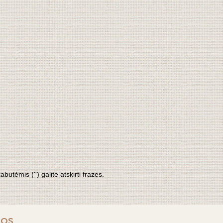
tėmis ('') galite atskirti frazes.
nos