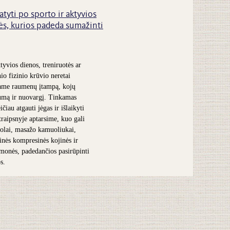
atyti po sporto ir aktyvios
s, kurios padeda sumažinti
tyvios dienos, treniruotės ar
nio fizinio krūvio neretai
ame raumenų įtampą, kojų
umą ir nuovargį. Tinkamas
čiau atgauti jėgas ir išlaikyti
traipsnyje aptarsime, kuo gali
olai, masažo kamuoliukai,
inės kompresinės kojinės ir
iemonės, padedančios pasirūpinti
s.