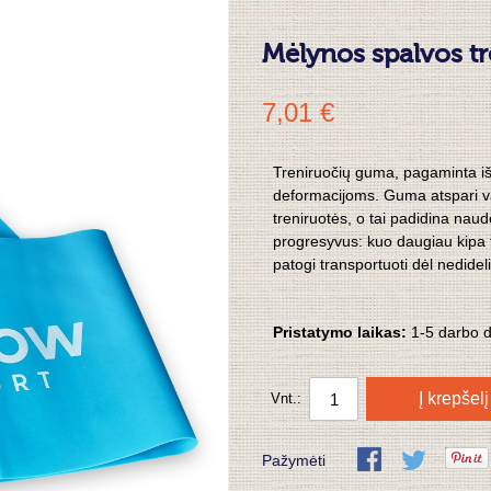
Mėlynos spalvos t
7,01 €
Treniruočių guma, pagaminta iš m
deformacijoms. Guma atspari vand
treniruotės, o tai padidina nau
progresyvus: kuo daugiau kipa
patogi transportuoti dėl nedideli
Pristatymo laikas:
1-5 darbo 
Į krepšelį
Vnt.:
Pažymėti