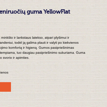
reniruočių guma YellowFlat
inkšto ir lankstaus latekso, atpari plyšimui ir
eniui, todėl ją galima plauti ir valyti po kiekvienos
dojimo komfortą ir higieną. Gumos pasipriešinimas
 tempiama, tuo daugiau pasipriešinimo sukuriama. Guma
o svorio ir apimties.
dienos