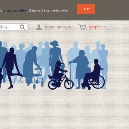
Leisti
ūsų
privatumo politiką
. Slapukų iš šios parduotuvės
Mano paskyra
Krepšelis