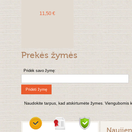
11,50 €
Prekės žymės
Pridėk savo žymę:
Pridėti žymę
Naudokite tarpus, kad atskirtumėte žymes. Viengubomis kabu
Naujie