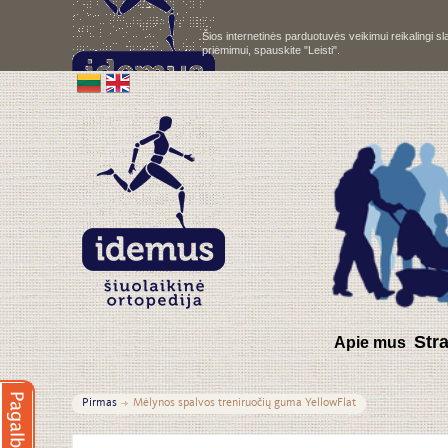
Šios internetinės parduotuvės veikimui reikalingi 
priėmimui, spauskite "Leisti".
S
tr
Apie mus
Pirmas
Mėlynos spalvos treniruočių guma YellowFlat