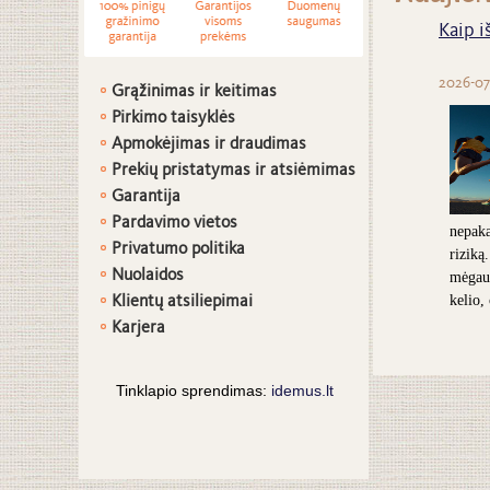
Kaip i
2026-07
Grąžinimas ir keitimas
Pirkimo taisyklės
Apmokėjimas ir draudimas
Prekių pristatymas ir atsiėmimas
G
arantija
Pardavimo vietos
nepaka
Privatumo politika
riziką
Nuolaidos
mėgaut
Klientų atsiliepimai
kelio,
Karjera
Tinklapio sprendimas:
idemus.lt