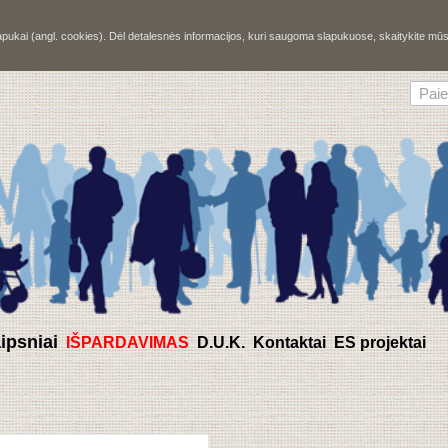
slapukai (angl. cookies). Dėl detalesnės informacijos, kuri saugoma slapukuose, skaitykite m
aipsniai
IŠPARDAVIMAS
D.U.K.
Kontaktai
ES projektai