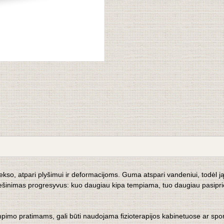
so, atpari plyšimui ir deformacijoms. Guma atspari vandeniui, todėl ją ga
ešinimas progresyvus: kuo daugiau kipa tempiama, tuo daugiau pasipri
pimo pratimams, gali būti naudojama fizioterapijos kabinetuose ar spor