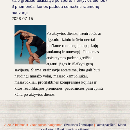
Kaip greičiau atsistatyti po sporto ir aktyvios dienos?
8 priemonės, kurios padeda sumažinti raumenų
nuovargį
2026-07-15
Po aktyvios dienos, treniruotės ar
ilgesnio fizinio krūvio neretai
jaučiame raumenų įtampą, kojų
sunkumą ir nuovargį. Tinkamas
atsistatymas padeda greičiau
atgauti jėgas ir išlaikyti gerą
savijautą. Šiame straipsnyje aptarsime, kuo gali būti
naudingi masažo volai, masažo kamuoliukai,
masažuokliai, profilaktinės kompresinės kojinės ir
kitos reabilitacijos priemonės, padedančios pasirūpinti
kūnu po aktyvios dienos.
© 2023 Idemus.lt. Visos teisės saugomos.
Svetainės žemėlapis
|
Detali paieška
|
Mano
sąskaita
|
Užsakymai ir grąžinimai