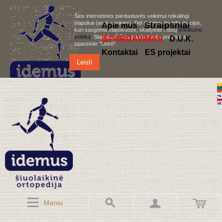
Šios internetinės parduotuvės veikimui reikalingi
slapukai (angl. cookies). Dėl detalesnės informacijos,
S
traipsniai
Apie mus
kuri saugoma slapukuose, skaitykite mūsų
privatumo
politiką
. Slapukų iš šios parduotuvės priėmimui,
IŠPARDAVIMAS
D.U.K.
spauskite "Leisti".
Kontaktai
ES projektai
Leisti
Meniu