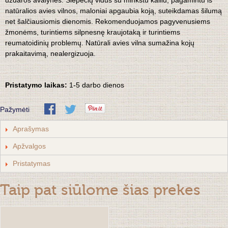
uždaros avalynės. Šlepečių vidus su minkštu kailiu, pagamintu iš
natūralios avies vilnos, maloniai apgaubia koją, suteikdamas šilumą
net šalčiausiomis dienomis. Rekomenduojamos pagyvenusiems
žmonėms, turintiems silpnesnę kraujotaką ir turintiems
reumatoidinių problemų. Natūrali avies vilna sumažina kojų
prakaitavimą, nealergizuoja.
Pristatymo laikas:
1-5 darbo dienos
Pažymėti
Aprašymas
Apžvalgos
Pristatymas
Taip pat siūlome šias prekes