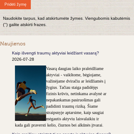
Pridėti žymę
Naudokite tarpus, kad atskirtumėte žymes. Viengubomis kabutėmis
('') galite atskirti frazes.
Naujienos
Kaip išvengti traumų aktyviai leidžiant vasarą?
2026-07-28
Vasarą daugiau laiko praleidžiame
aktyviai - vaikštome, bėgiojame,
važinėjame dviračiu ar leidžiamės į
žygius. Tačiau staiga padidėjęs
fizinis krūvis, netinkama avalynė ar
nepakankamas pasiruošimas gali
padidinti traumų riziką. Šiame
straipsnyje aptarsime, kaip saugiai
mėgautis aktyviu laisvalaikiu ir
kada gali praversti kelio, čiurnos bei alkūnės įtvarai.