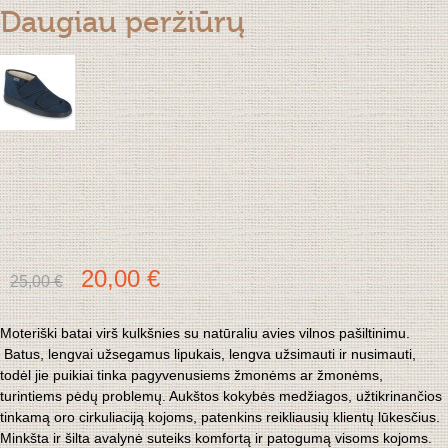
Daugiau peržiūrų
20,00 €
25,00 €
Moteriški batai virš kulkšnies su natūraliu avies vilnos pašiltinimu. 
 Batus, lengvai užsegamus lipukais, lengva užsimauti ir nusimauti, 
todėl jie puikiai tinka pagyvenusiems žmonėms ar žmonėms, 
turintiems pėdų problemų. Aukštos kokybės medžiagos, užtikrinančios 
tinkamą oro cirkuliaciją kojoms, patenkins reikliausių klientų lūkesčius. 
Minkšta ir šilta avalynė suteiks komfortą ir patogumą visoms kojoms.