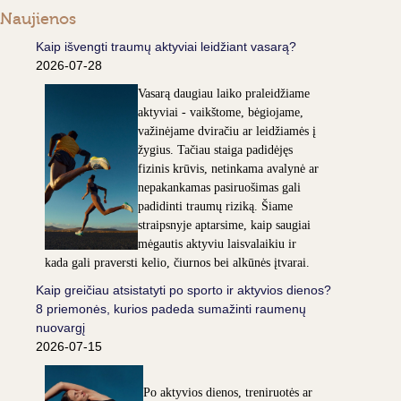
Naujienos
Kaip išvengti traumų aktyviai leidžiant vasarą?
2026-07-28
Vasarą daugiau laiko praleidžiame
aktyviai - vaikštome, bėgiojame,
važinėjame dviračiu ar leidžiamės į
žygius. Tačiau staiga padidėjęs
fizinis krūvis, netinkama avalynė ar
nepakankamas pasiruošimas gali
padidinti traumų riziką. Šiame
straipsnyje aptarsime, kaip saugiai
mėgautis aktyviu laisvalaikiu ir
kada gali praversti kelio, čiurnos bei alkūnės įtvarai.
Kaip greičiau atsistatyti po sporto ir aktyvios dienos?
8 priemonės, kurios padeda sumažinti raumenų
nuovargį
2026-07-15
Po aktyvios dienos, treniruotės ar