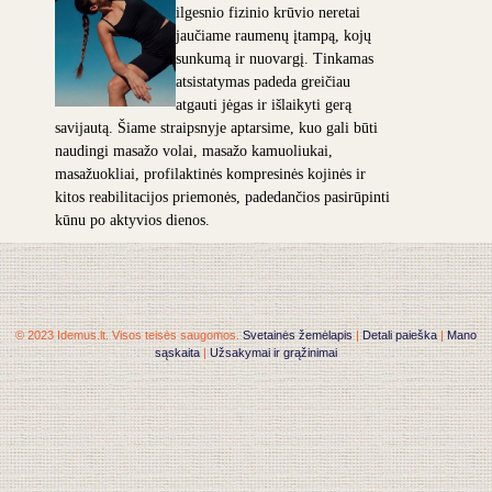
ilgesnio fizinio krūvio neretai
jaučiame raumenų įtampą, kojų
sunkumą ir nuovargį. Tinkamas
atsistatymas padeda greičiau
atgauti jėgas ir išlaikyti gerą
savijautą. Šiame straipsnyje aptarsime, kuo gali būti
naudingi masažo volai, masažo kamuoliukai,
masažuokliai, profilaktinės kompresinės kojinės ir
kitos reabilitacijos priemonės, padedančios pasirūpinti
kūnu po aktyvios dienos.
© 2023 Idemus.lt. Visos teisės saugomos.
Svetainės žemėlapis
|
Detali paieška
|
Mano
sąskaita
|
Užsakymai ir grąžinimai