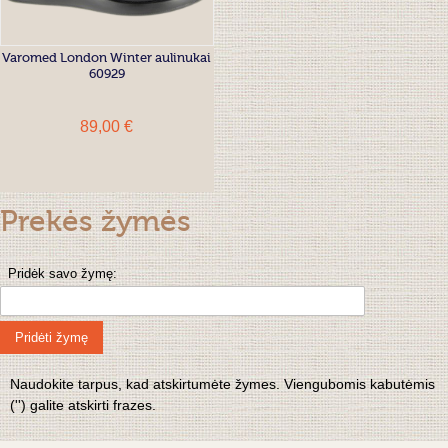
Varomed London Winter aulinukai
60929
89,00 €
Prekės žymės
Pridėk savo žymę:
Pridėti žymę
Naudokite tarpus, kad atskirtumėte žymes. Viengubomis kabutėmis
('') galite atskirti frazes.