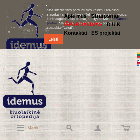
Šios internetinės parduotuvės veikimui reikalingi
slapukai (angl. cookies). Dėl detalesnės informacijos,
S
traipsniai
Apie mus
kuri saugoma slapukuose, skaitykite mūsų
privatumo
politiką
. Slapukų iš šios parduotuvės priėmimui,
IŠPARDAVIMAS
D.U.K.
spauskite "Leisti".
Kontaktai
ES projektai
Leisti
Meniu