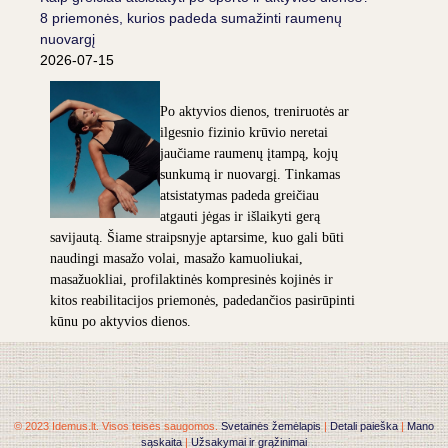
8 priemonės, kurios padeda sumažinti raumenų
nuovargį
2026-07-15
Po aktyvios dienos, treniruotės ar
ilgesnio fizinio krūvio neretai
jaučiame raumenų įtampą, kojų
sunkumą ir nuovargį. Tinkamas
atsistatymas padeda greičiau
atgauti jėgas ir išlaikyti gerą
savijautą. Šiame straipsnyje aptarsime, kuo gali būti
naudingi masažo volai, masažo kamuoliukai,
masažuokliai, profilaktinės kompresinės kojinės ir
kitos reabilitacijos priemonės, padedančios pasirūpinti
kūnu po aktyvios dienos.
© 2023 Idemus.lt. Visos teisės saugomos.
Svetainės žemėlapis
|
Detali paieška
|
Mano
sąskaita
|
Užsakymai ir grąžinimai