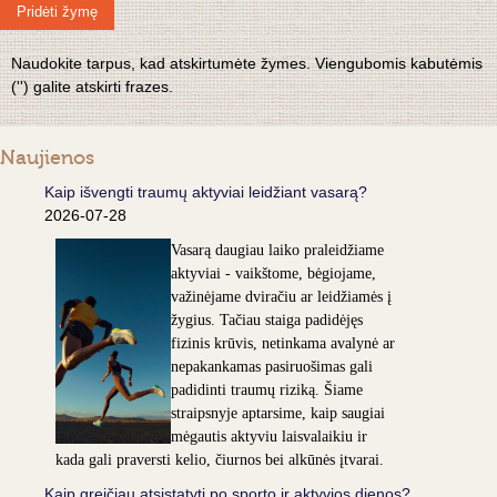
Pridėti žymę
Naudokite tarpus, kad atskirtumėte žymes. Viengubomis kabutėmis
('') galite atskirti frazes.
Naujienos
Kaip išvengti traumų aktyviai leidžiant vasarą?
2026-07-28
Vasarą daugiau laiko praleidžiame
aktyviai - vaikštome, bėgiojame,
važinėjame dviračiu ar leidžiamės į
žygius. Tačiau staiga padidėjęs
fizinis krūvis, netinkama avalynė ar
nepakankamas pasiruošimas gali
padidinti traumų riziką. Šiame
straipsnyje aptarsime, kaip saugiai
mėgautis aktyviu laisvalaikiu ir
kada gali praversti kelio, čiurnos bei alkūnės įtvarai.
Kaip greičiau atsistatyti po sporto ir aktyvios dienos?