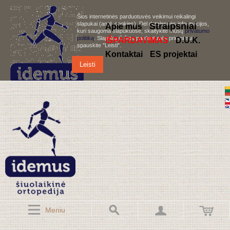
Šios internetinės parduotuvės veikimui reikalingi
slapukai (angl. cookies). Dėl detalesnės informacijos,
S
traipsniai
Apie mus
kuri saugoma slapukuose, skaitykite mūsų
privatumo
politiką
. Slapukų iš šios parduotuvės priėmimui,
IŠPARDAVIMAS
D.U.K.
spauskite "Leisti".
Kontaktai
ES projektai
Leisti
Meniu