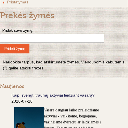
Pristatymas
Prekės žymės
Pridėk savo žymę:
Pridėti žymę
Naudokite tarpus, kad atskirtumėte žymes. Viengubomis kabutėmis
('') galite atskirti frazes.
Naujienos
Kaip išvengti traumų aktyviai leidžiant vasarą?
2026-07-28
Vasarą daugiau laiko praleidžiame
aktyviai - vaikštome, bėgiojame,
važinėjame dviračiu ar leidžiamės į