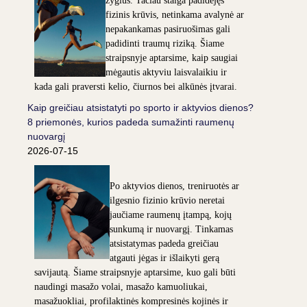
žygius. Tačiau staiga padidėjęs
fizinis krūvis, netinkama avalynė ar
nepakankamas pasiruošimas gali
padidinti traumų riziką. Šiame
straipsnyje aptarsime, kaip saugiai
mėgautis aktyviu laisvalaikiu ir
kada gali praversti kelio, čiurnos bei alkūnės įtvarai.
Kaip greičiau atsistatyti po sporto ir aktyvios dienos?
8 priemonės, kurios padeda sumažinti raumenų
nuovargį
2026-07-15
Po aktyvios dienos, treniruotės ar
ilgesnio fizinio krūvio neretai
jaučiame raumenų įtampą, kojų
sunkumą ir nuovargį. Tinkamas
atsistatymas padeda greičiau
atgauti jėgas ir išlaikyti gerą
savijautą. Šiame straipsnyje aptarsime, kuo gali būti
naudingi masažo volai, masažo kamuoliukai,
masažuokliai, profilaktinės kompresinės kojinės ir