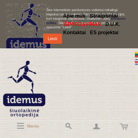
Šios internetinės parduotuvės veikimui reikalingi
slapukai (angl. cookies). Dėl detalesnės informacijos,
S
traipsniai
Apie mus
kuri saugoma slapukuose, skaitykite mūsų
privatumo
politiką
. Slapukų iš šios parduotuvės priėmimui,
IŠPARDAVIMAS
D.U.K.
spauskite "Leisti".
Kontaktai
ES projektai
Leisti
Meniu