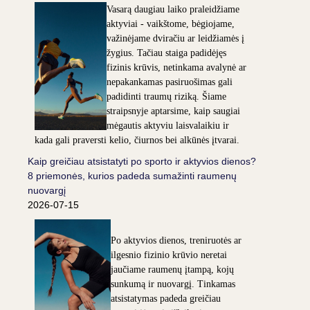
Vasarą daugiau laiko praleidžiame
aktyviai - vaikštome, bėgiojame,
važinėjame dviračiu ar leidžiamės į
žygius. Tačiau staiga padidėjęs
fizinis krūvis, netinkama avalynė ar
nepakankamas pasiruošimas gali
padidinti traumų riziką. Šiame
straipsnyje aptarsime, kaip saugiai
mėgautis aktyviu laisvalaikiu ir
kada gali praversti kelio, čiurnos bei alkūnės įtvarai.
Kaip greičiau atsistatyti po sporto ir aktyvios dienos?
8 priemonės, kurios padeda sumažinti raumenų
nuovargį
2026-07-15
Po aktyvios dienos, treniruotės ar
ilgesnio fizinio krūvio neretai
jaučiame raumenų įtampą, kojų
sunkumą ir nuovargį. Tinkamas
atsistatymas padeda greičiau