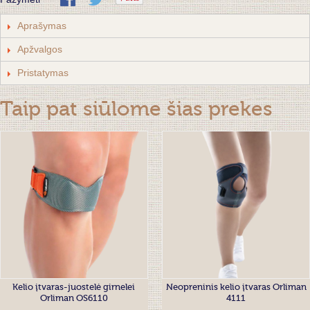
Aprašymas
Apžvalgos
Pristatymas
Taip pat siūlome šias prekes
Kelio įtvaras-juostelė girnelei
Neopreninis kelio įtvaras Orliman
Orliman OS6110
4111