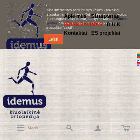
Šios internetinės parduotuvės veikimui reikalingi
slapukai (angl. cookies). Dėl detalesnės informacijos,
S
traipsniai
Apie mus
kuri saugoma slapukuose, skaitykite mūsų
privatumo
politiką
. Slapukų iš šios parduotuvės priėmimui,
IŠPARDAVIMAS
D.U.K.
spauskite "Leisti".
Kontaktai
ES projektai
Leisti
Meniu