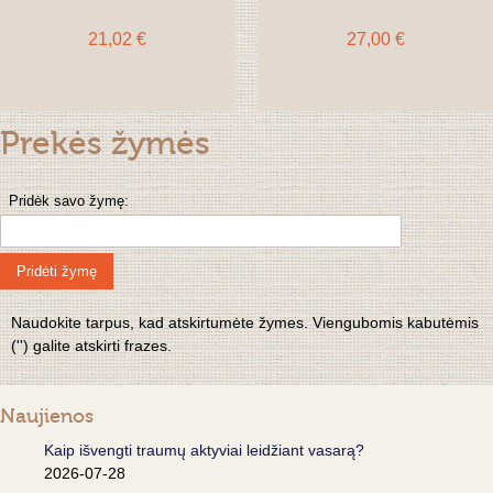
21,02 €
27,00 €
Prekės žymės
Pridėk savo žymę:
Pridėti žymę
Naudokite tarpus, kad atskirtumėte žymes. Viengubomis kabutėmis
('') galite atskirti frazes.
Naujienos
Kaip išvengti traumų aktyviai leidžiant vasarą?
2026-07-28