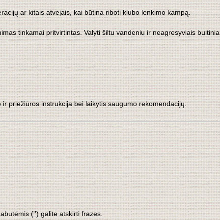
jų ar kitais atvejais, kai būtina riboti klubo lenkimo kampą.
mas tinkamai pritvirtintas. Valyti šiltu vandeniu ir neagresyviais buitiniais
 ir priežiūros instrukcija bei laikytis saugumo rekomendacijų.
tėmis ('') galite atskirti frazes.