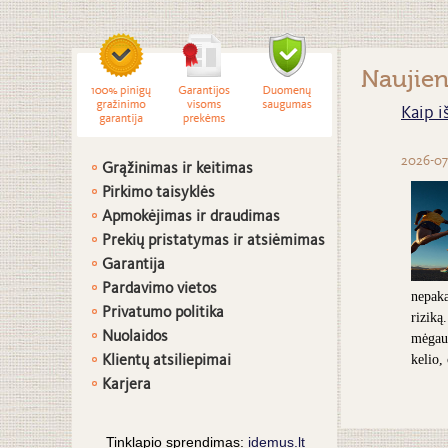
Naujie
Kaip i
2026-07
Grąžinimas ir keitimas
Pirkimo taisyklės
Apmokėjimas ir draudimas
Prekių pristatymas ir atsiėmimas
G
arantija
Pardavimo vietos
nepaka
Privatumo politika
riziką
Nuolaidos
mėgaut
Klientų atsiliepimai
kelio,
Karjera
Tinklapio sprendimas:
idemus.lt