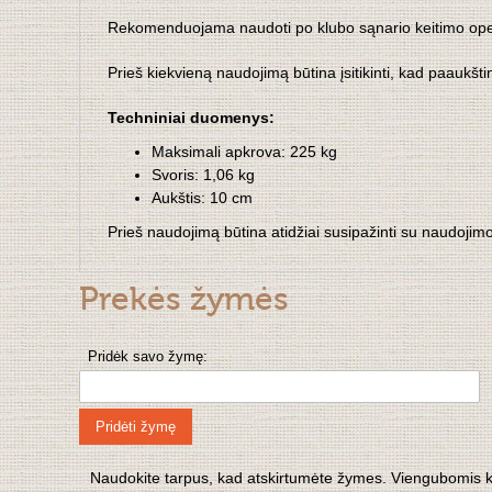
Rekomenduojama naudoti po klubo sąnario keitimo operaci
Prieš kiekvieną naudojimą būtina įsitikinti, kad paaukštini
Techniniai duomenys:
Maksimali apkrova: 225 kg
Svoris: 1,06 kg
Aukštis: 10 cm
Prieš naudojimą būtina atidžiai susipažinti su naudojimo
Prekės žymės
Pridėk savo žymę:
Pridėti žymę
Naudokite tarpus, kad atskirtumėte žymes. Viengubomis kabu