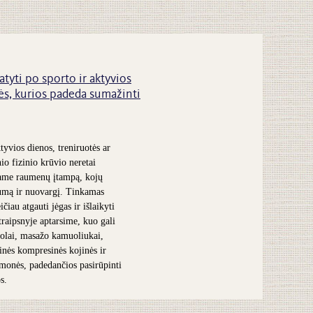
atyti po sporto ir aktyvios
s, kurios padeda sumažinti
tyvios dienos, treniruotės ar
nio fizinio krūvio neretai
ame raumenų įtampą, kojų
umą ir nuovargį. Tinkamas
čiau atgauti jėgas ir išlaikyti
traipsnyje aptarsime, kuo gali
olai, masažo kamuoliukai,
inės kompresinės kojinės ir
iemonės, padedančios pasirūpinti
s.