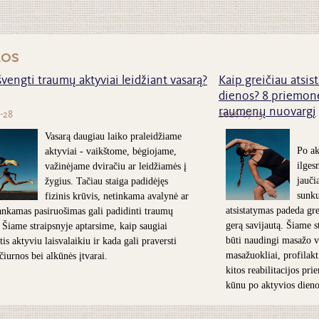
nos
švengti traumų aktyviai leidžiant vasarą?
Kaip greičiau atsist
dienos? 8 priemonė
raumenų nuovargį
-28
2026-07-15
Vasarą daugiau laiko praleidžiame
Po ak
aktyviai - vaikštome, bėgiojame,
ilges
važinėjame dviračiu ar leidžiamės į
jauči
žygius. Tačiau staiga padidėjęs
sunk
fizinis krūvis, netinkama avalynė ar
atsistatymas padeda grei
nkamas pasiruošimas gali padidinti traumų
gerą savijautą. Šiame s
. Šiame straipsnyje aptarsime, kaip saugiai
būti naudingi masažo v
is aktyviu laisvalaikiu ir kada gali praversti
masažuokliai, profilakt
 čiurnos bei alkūnės įtvarai.
kitos reabilitacijos pr
kūnu po aktyvios dieno