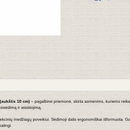
(aukštis 10 cm)
– pagalbinė priemonė, skirta asmenims, kuriems reikal
sisėdimą ir atsistojimą.
ekcinių medžiagų poveikiui. Sėdimoji dalis ergonomiškai išformuota. Gam
alingi.