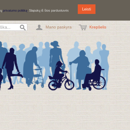
Leisti
ūsų
privatumo politiką
. Slapukų iš šios parduotuvės
Mano paskyra
Krepšelis