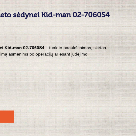
leto sėdynei Kid-man 02-7060S4
ei Kid-man 02-7060S4
– tualeto paaukštinimas, skirtas
tojimą asmenims po operacijų ar esant judėjimo
u