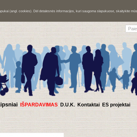
slapukai (angl. cookies). Dėl detalesnės informacijos, kuri saugoma slapukuose, skaitykite m
aipsniai
IŠPARDAVIMAS
D.U.K.
Kontaktai
ES projektai