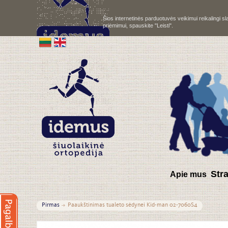
Šios internetinės parduotuvės veikimui reikalingi 
priėmimui, spauskite "Leisti".
S
tr
Apie mus
Pirmas
Paaukštinimas tualeto sėdynei Kid-man 02-7060S4