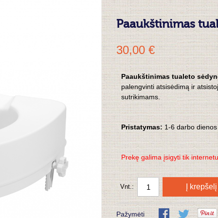
Paaukštinimas tua
30,00 €
Paaukštinimas tualeto sėdyn
palengvinti atsisėdimą ir atsis
sutrikimams.
Pristatymas:
1-6 darbo dienos
Prekę galima įsigyti tik internet
Į krepšelį
Vnt.:
Pažymėti