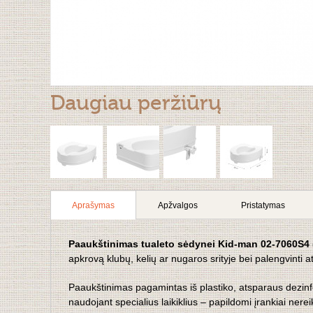
Daugiau peržiūrų
Aprašymas
Apžvalgos
Pristatymas
Paaukštinimas tualeto sėdynei Kid-man 02-7060S4 
apkrovą klubų, kelių ar nugaros srityje bei palengvinti at
Paaukštinimas pagamintas iš plastiko, atsparaus dezinf
naudojant specialius laikiklius – papildomi įrankiai nereik