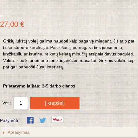
27,00 €
Grikių lukštų volelį galima naudoti kaip pagalvę miegant. Jis taip pat
tinka stuburo korekcijai. Pasikišus jį po nugara ties juosmeniu,
kryžkauliu ar krūtine, reikėtų keletą minučių atsipalaidavus pagulėti.
Volelis - puiki priemonė tonizuojančiam masažui. Grikinis volelis taip
pat gali papuošti Jūsų interjerą.
Pristatymo laikas:
3
-5 darbo dienos
Į krepšelį
Vnt.:
Pažymėti
Aprašymas