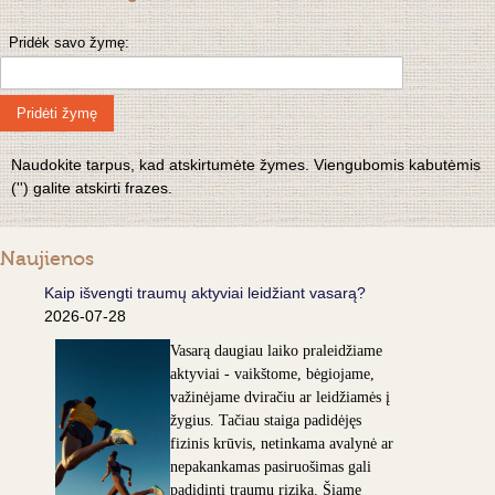
Pridėk savo žymę:
Pridėti žymę
Naudokite tarpus, kad atskirtumėte žymes. Viengubomis kabutėmis
('') galite atskirti frazes.
Naujienos
Kaip išvengti traumų aktyviai leidžiant vasarą?
2026-07-28
Vasarą daugiau laiko praleidžiame
aktyviai - vaikštome, bėgiojame,
važinėjame dviračiu ar leidžiamės į
žygius. Tačiau staiga padidėjęs
fizinis krūvis, netinkama avalynė ar
nepakankamas pasiruošimas gali
padidinti traumų riziką. Šiame