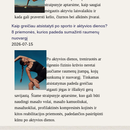
straipsnyje aptarsime, kaip saugiai
mėgautis aktyviu laisvalaikiu ir
kada gali praversti kelio, čiurnos bei alkūnės įtvarai.
Kaip greičiau atsistatyti po sporto ir aktyvios dienos?
8 priemonės, kurios padeda sumažinti raumenų
nuovargį
2026-07-15
Po aktyvios dienos, treniruotės ar
ilgesnio fizinio krūvio neretai
jaučiame raumenų įtampą, kojų
sunkumą ir nuovargį. Tinkamas
atsistatymas padeda greičiau
atgauti jėgas ir išlaikyti gerą
savijautą. Šiame straipsnyje aptarsime, kuo gali būti
naudingi masažo volai, masažo kamuoliukai,
masažuokliai, profilaktinės kompresinės kojinės ir
kitos reabilitacijos priemonės, padedančios pasirūpinti
kūnu po aktyvios dienos.