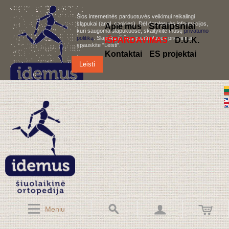
Šios internetinės parduotuvės veikimui reikalingi
slapukai (angl. cookies). Dėl detalesnės informacijos,
S
traipsniai
Apie mus
kuri saugoma slapukuose, skaitykite mūsų
privatumo
politiką
. Slapukų iš šios parduotuvės priėmimui,
IŠPARDAVIMAS
D.U.K.
spauskite "Leisti".
Kontaktai
ES projektai
Leisti
Meniu