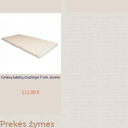
Grikių lukštų čiužinys 7 cm. storio
111,00 €
Prekės žymės