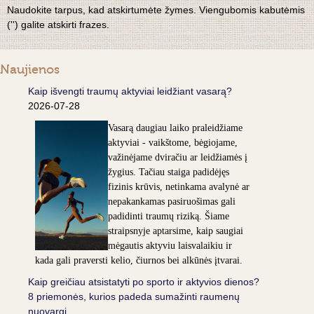
Naudokite tarpus, kad atskirtumėte žymes. Viengubomis kabutėmis
('') galite atskirti frazes.
Naujienos
Kaip išvengti traumų aktyviai leidžiant vasarą?
2026-07-28
Vasarą daugiau laiko praleidžiame
aktyviai - vaikštome, bėgiojame,
važinėjame dviračiu ar leidžiamės į
žygius. Tačiau staiga padidėjęs
fizinis krūvis, netinkama avalynė ar
nepakankamas pasiruošimas gali
padidinti traumų riziką. Šiame
straipsnyje aptarsime, kaip saugiai
mėgautis aktyviu laisvalaikiu ir
kada gali praversti kelio, čiurnos bei alkūnės įtvarai.
Kaip greičiau atsistatyti po sporto ir aktyvios dienos?
8 priemonės, kurios padeda sumažinti raumenų
nuovargį