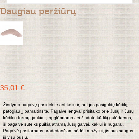
Daugiau peržiūrų
35,01 €
Žindymo pagalvę pasidėkite ant kelių ir, ant jos pasiguldę kūdikį,
patogiau jį pamaitinsite. Pagalvė lengvai prisitaiko prie Jūsų ir Jūsų
kūdikio formų, jaukiai jį apglėbdama.Jei žindote kūdikį gulėdamos,
ši pagalvė suteiks puikią atramą Jūsų galvai, kaklui ir nugarai.
Pagalvė pasitarnaus pradedančiam sėdėti mažyliui, jis bus saugus
iš visų pusių.