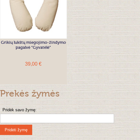
Grikių lukštų miegojimo-žindymo
pagalvė “Gyvatėlė”
39,00 €
Prekės žymės
Pridėk savo žymę:
Pridėti žymę