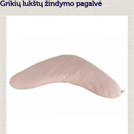
Grikių lukštų žindymo pagalvė