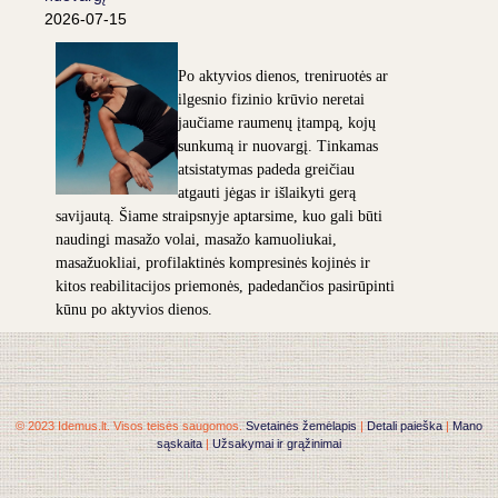
2026-07-15
Po aktyvios dienos, treniruotės ar
ilgesnio fizinio krūvio neretai
jaučiame raumenų įtampą, kojų
sunkumą ir nuovargį. Tinkamas
atsistatymas padeda greičiau
atgauti jėgas ir išlaikyti gerą
savijautą. Šiame straipsnyje aptarsime, kuo gali būti
naudingi masažo volai, masažo kamuoliukai,
masažuokliai, profilaktinės kompresinės kojinės ir
kitos reabilitacijos priemonės, padedančios pasirūpinti
kūnu po aktyvios dienos.
© 2023 Idemus.lt. Visos teisės saugomos.
Svetainės žemėlapis
|
Detali paieška
|
Mano
sąskaita
|
Užsakymai ir grąžinimai