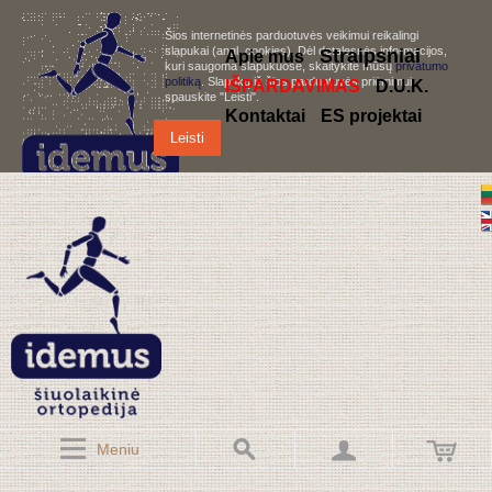
Šios internetinės parduotuvės veikimui reikalingi
slapukai (angl. cookies). Dėl detalesnės informacijos,
S
traipsniai
Apie mus
kuri saugoma slapukuose, skaitykite mūsų
privatumo
politiką
. Slapukų iš šios parduotuvės priėmimui,
IŠPARDAVIMAS
D.U.K.
spauskite "Leisti".
Kontaktai
ES projektai
Leisti
Meniu