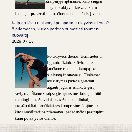
straipsnyje aptarsime, kaip saugiai
mėgautis aktyviu laisvalaikiu ir
kada gali praversti kelio, čiurnos bei alkūnės įtvarai.
Kaip greičiau atsistatyti po sporto ir aktyvios dienos?
8 priemonės, kurios padeda sumažinti raumenų
nuovargį
2026-07-15
Po aktyvios dienos, treniruotės ar
ilgesnio fizinio krūvio neretai
jaučiame raumenų įtampą, kojų
sunkumą ir nuovargį. Tinkamas
atsistatymas padeda greičiau
atgauti jėgas ir išlaikyti gerą
savijautą. Šiame straipsnyje aptarsime, kuo gali būti
naudingi masažo volai, masažo kamuoliukai,
masažuokliai, profilaktinės kompresinės kojinės ir
kitos reabilitacijos priemonės, padedančios pasirūpinti
kūnu po aktyvios dienos.