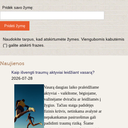
Pridėk savo žymę:
Pridėti žymę
Naudokite tarpus, kad atskirtumėte žymes. Viengubomis kabutėmis
('') galite atskirti frazes.
Naujienos
Kaip išvengti traumų aktyviai leidžiant vasarą?
2026-07-28
Vasarą daugiau laiko praleidžiame
aktyviai - vaikštome, bėgiojame,
važinėjame dviračiu ar leidžiamės į
žygius. Tačiau staiga padidėjęs
fizinis krūvis, netinkama avalynė ar
nepakankamas pasiruošimas gali
padidinti traumų riziką. Šiame