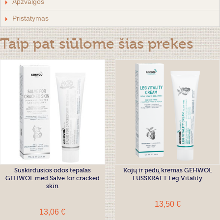
Apžvalgos
Pristatymas
Taip pat siūlome šias prekes
Suskirdusios odos tepalas
Kojų ir pėdų kremas GEHWOL
GEHWOL med Salve for cracked
FUSSKRAFT Leg Vitality
skin
13,50 €
13,06 €