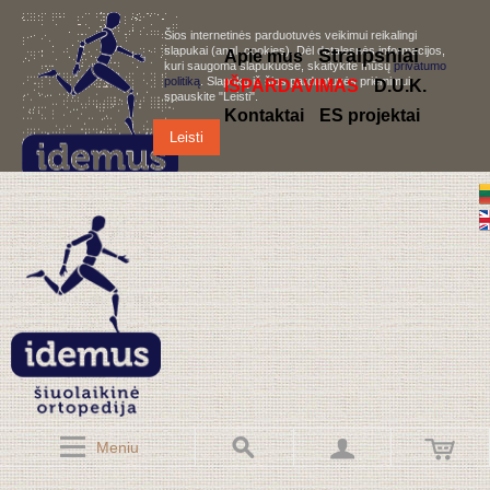
Šios internetinės parduotuvės veikimui reikalingi
slapukai (angl. cookies). Dėl detalesnės informacijos,
S
traipsniai
Apie mus
kuri saugoma slapukuose, skaitykite mūsų
privatumo
politiką
. Slapukų iš šios parduotuvės priėmimui,
IŠPARDAVIMAS
D.U.K.
spauskite "Leisti".
Kontaktai
ES projektai
Leisti
Meniu