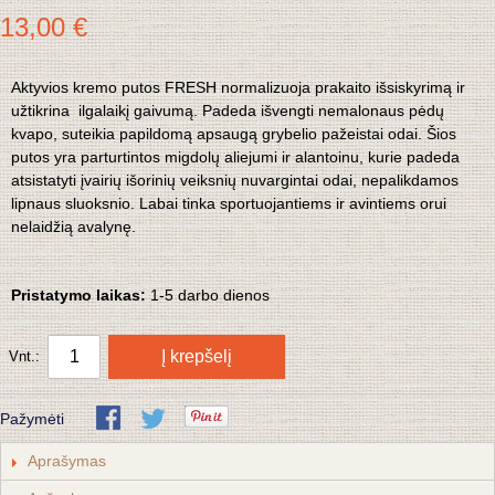
13,00 €
Aktyvios kremo putos FRESH normalizuoja prakaito išsiskyrimą ir
užtikrina ilgalaikį gaivumą. Padeda išvengti nemalonaus pėdų
kvapo, suteikia papildomą apsaugą grybelio pažeistai odai. Šios
putos yra parturtintos migdolų aliejumi ir alantoinu, kurie padeda
atsistatyti įvairių išorinių veiksnių nuvargintai odai, nepalikdamos
lipnaus sluoksnio. Labai tinka sportuojantiems ir avintiems orui
nelaidžią avalynę.
Pristatymo laikas:
1-5 darbo dienos
Į krepšelį
Vnt.:
Pažymėti
Aprašymas