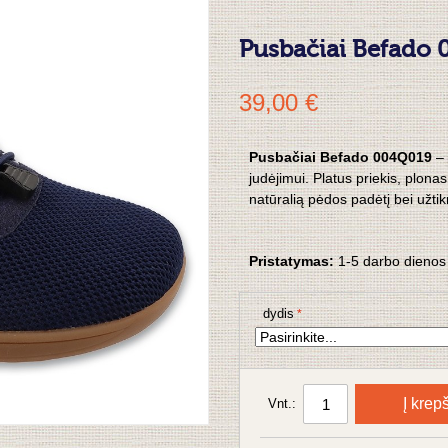
Pusbačiai Befado
39,00 €
Pusbačiai Befado 004Q019
– 
judėjimui. Platus priekis, plona
natūralią pėdos padėtį bei užti
Pristatymas:
1-5 darbo dienos
dydis
Į krepš
Vnt.: