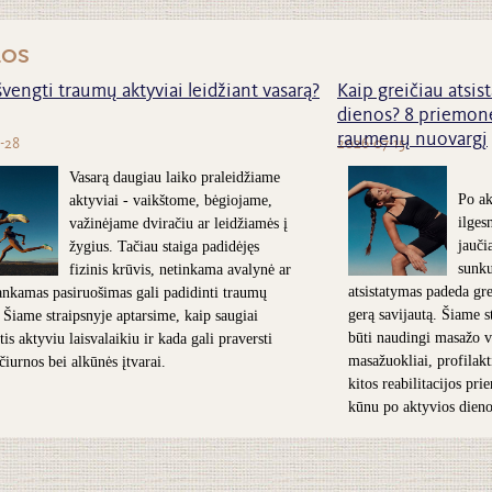
nos
švengti traumų aktyviai leidžiant vasarą?
Kaip greičiau atsist
dienos? 8 priemonė
raumenų nuovargį
-28
2026-07-15
Vasarą daugiau laiko praleidžiame
Po ak
aktyviai - vaikštome, bėgiojame,
ilges
važinėjame dviračiu ar leidžiamės į
jauči
žygius. Tačiau staiga padidėjęs
sunk
fizinis krūvis, netinkama avalynė ar
atsistatymas padeda grei
nkamas pasiruošimas gali padidinti traumų
gerą savijautą. Šiame s
. Šiame straipsnyje aptarsime, kaip saugiai
būti naudingi masažo v
is aktyviu laisvalaikiu ir kada gali praversti
masažuokliai, profilakt
 čiurnos bei alkūnės įtvarai.
kitos reabilitacijos pr
kūnu po aktyvios dieno