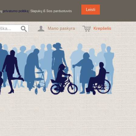
Leisti
ūsų
privatumo politiką
. Slapukų iš šios parduotuvės
Mano paskyra
Krepšelis