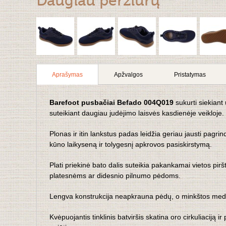
Daugiau peržiūrų
Aprašymas
Apžvalgos
Pristatymas
Barefoot pusbačiai Befado 004Q019
sukurti siekiant 
suteikiant daugiau judėjimo laisvės kasdienėje veikloje.
Plonas ir itin lankstus padas leidžia geriau jausti pagri
kūno laikyseną ir tolygesnį apkrovos pasiskirstymą.
Plati priekinė bato dalis suteikia pakankamai vietos pi
platesnėms ar didesnio pilnumo pėdoms.
Lengva konstrukcija neapkrauna pėdų, o minkštos medžia
Kvėpuojantis tinklinis batviršis skatina oro cirkuliaciją