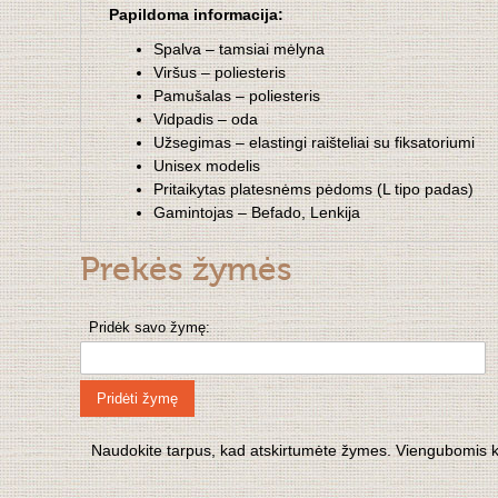
Papildoma informacija:
Spalva – tamsiai mėlyna
Viršus – poliesteris
Pamušalas – poliesteris
Vidpadis – oda
Užsegimas – elastingi raišteliai su fiksatoriumi
Unisex modelis
Pritaikytas platesnėms pėdoms (L tipo padas)
Gamintojas – Befado, Lenkija
Prekės žymės
Pridėk savo žymę:
Pridėti žymę
Naudokite tarpus, kad atskirtumėte žymes. Viengubomis kabu