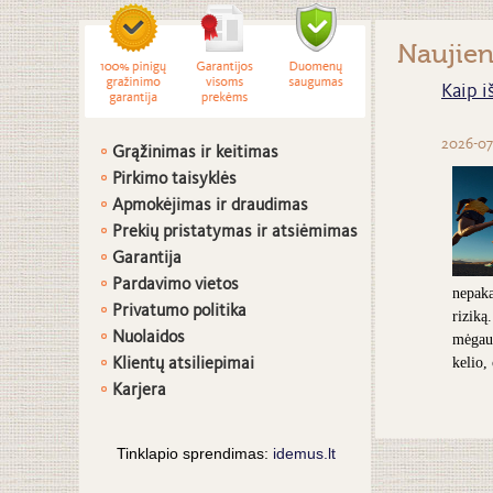
Naujie
Kaip i
2026-07
Grąžinimas ir keitimas
Pirkimo taisyklės
Apmokėjimas ir draudimas
Prekių pristatymas ir atsiėmimas
G
arantija
Pardavimo vietos
nepaka
Privatumo politika
riziką
Nuolaidos
mėgaut
Klientų atsiliepimai
kelio,
Karjera
Tinklapio sprendimas:
idemus.lt