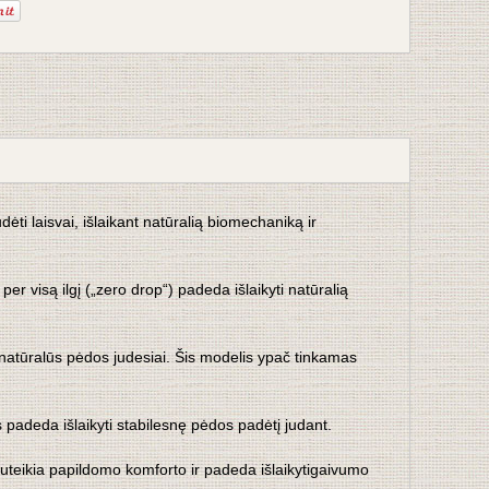
dėti laisvai, išlaikant natūralią biomechaniką ir
r visą ilgį („zero drop“) padeda išlaikyti natūralią
i natūralūs pėdos judesiai. Šis modelis ypač tinkamas
padeda išlaikyti stabilesnę pėdos padėtį judant.
s suteikia papildomo komforto ir padeda išlaikytigaivumo