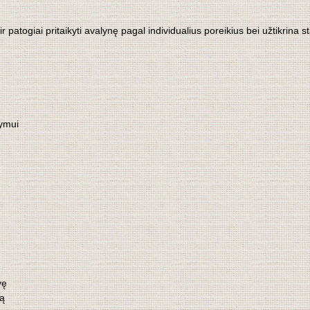
 ir patogiai pritaikyti avalynę pagal individualius poreikius bei užtikrina 
tymui
vę
ką