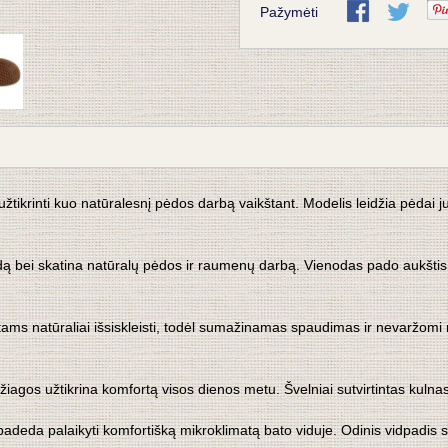
Pažymėti
užtikrinti kuo natūralesnį pėdos darbą vaikštant. Modelis leidžia pėdai ju
ndą bei skatina natūralų pėdos ir raumenų darbą. Vienodas pado aukštis pe
rštams natūraliai išsiskleisti, todėl sumažinamas spaudimas ir nevaržom
gos užtikrina komfortą visos dienos metu. Švelniai sutvirtintas kulnas 
 ir padeda palaikyti komfortišką mikroklimatą bato viduje. Odinis vidpadi