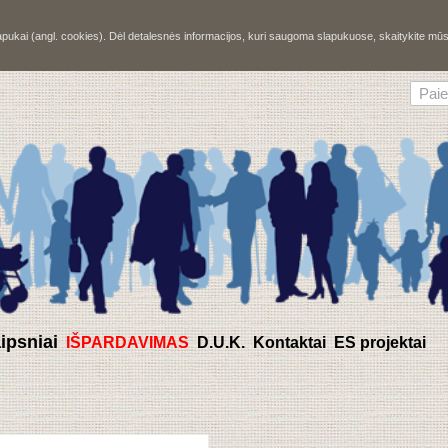
slapukai (angl. cookies). Dėl detalesnės informacijos, kuri saugoma slapukuose, skaitykite m
aipsniai
IŠPARDAVIMAS
D.U.K.
Kontaktai
ES projektai