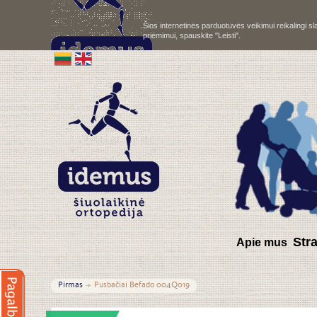
Šios internetinės parduotuvės veikimui reikalingi 
priėmimui, spauskite "Leisti".
S
tr
Apie mus
Pirmas
Pusbačiai Befado 004Q019