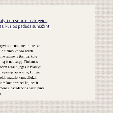
atyti po sporto ir aktyvios
s, kurios padeda sumažinti
tyvios dienos, treniruotės ar
nio fizinio krūvio neretai
ame raumenų įtampą, kojų
umą ir nuovargį. Tinkamas
čiau atgauti jėgas ir išlaikyti
traipsnyje aptarsime, kuo gali
olai, masažo kamuoliukai,
inės kompresinės kojinės ir
iemonės, padedančios pasirūpinti
s.