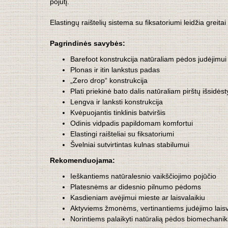
pojūtį.
Elastingų raištelių sistema su fiksatoriumi leidžia greitai
Pagrindinės savybės:
Barefoot konstrukcija natūraliam pėdos judėjimui
Plonas ir itin lankstus padas
„Zero drop“ konstrukcija
Plati priekinė bato dalis natūraliam pirštų išsidės
Lengva ir lanksti konstrukcija
Kvėpuojantis tinklinis batviršis
Odinis vidpadis papildomam komfortui
Elastingi raišteliai su fiksatoriumi
Švelniai sutvirtintas kulnas stabilumui
Rekomenduojama:
Ieškantiems natūralesnio vaikščiojimo pojūčio
Platesnėms ar didesnio pilnumo pėdoms
Kasdieniam avėjimui mieste ar laisvalaikiu
Aktyviems žmonėms, vertinantiems judėjimo lais
Norintiems palaikyti natūralią pėdos biomechani