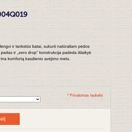
 004Q019
lengvi ir lankstūs batai, sukurti natūraliam pėdos
s padas ir „zero drop“ konstrukcija padeda išlaikyti
krina komfortą kasdienio avėjimo metu.
* Privalomas laukelis
elį