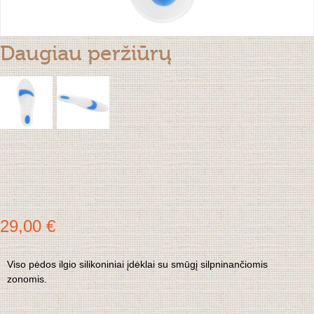
Daugiau peržiūrų
29,00 €
Viso pėdos ilgio silikoniniai įdėklai su smūgį silpninančiomis
zonomis.