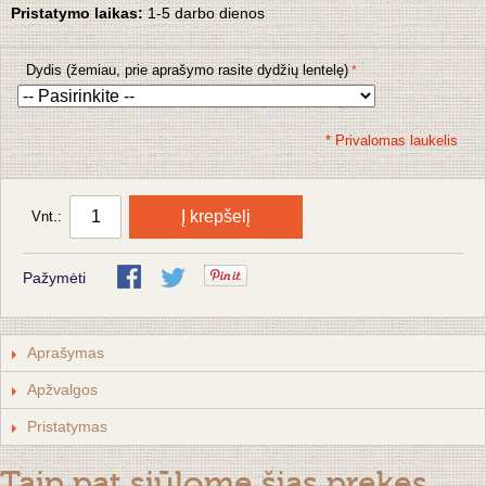
Pristatymo laikas:
1-5 darbo dienos
Dydis (žemiau, prie aprašymo rasite dydžių lentelę)
* Privalomas laukelis
Į krepšelį
Vnt.:
Pažymėti
Aprašymas
Apžvalgos
Pristatymas
Taip pat siūlome šias prekes