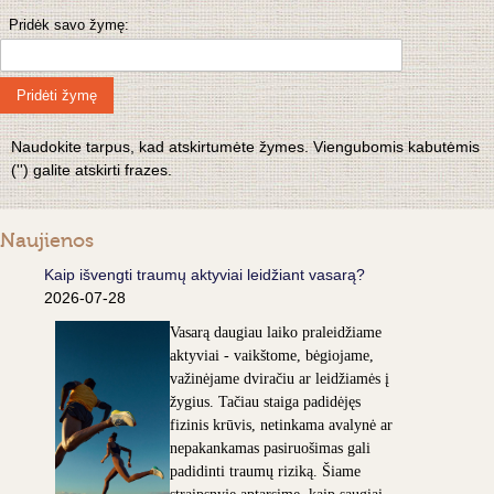
Pridėk savo žymę:
Pridėti žymę
Naudokite tarpus, kad atskirtumėte žymes. Viengubomis kabutėmis
('') galite atskirti frazes.
Naujienos
Kaip išvengti traumų aktyviai leidžiant vasarą?
2026-07-28
Vasarą daugiau laiko praleidžiame
aktyviai - vaikštome, bėgiojame,
važinėjame dviračiu ar leidžiamės į
žygius. Tačiau staiga padidėjęs
fizinis krūvis, netinkama avalynė ar
nepakankamas pasiruošimas gali
padidinti traumų riziką. Šiame