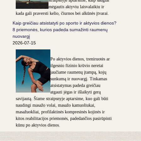
straipsnyje aptarsime, kaip saugiai
mėgautis aktyviu laisvalaikiu ir
kada gali praversti kelio, čiurnos bei alkūnės įtvarai.
Kaip greičiau atsistatyti po sporto ir aktyvios dienos?
8 priemonės, kurios padeda sumažinti raumenų
nuovargį
2026-07-15
Po aktyvios dienos, treniruotės ar
ilgesnio fizinio krūvio neretai
jaučiame raumenų įtampą, kojų
sunkumą ir nuovargį. Tinkamas
atsistatymas padeda greičiau
atgauti jėgas ir išlaikyti gerą
savijautą. Šiame straipsnyje aptarsime, kuo gali būti
naudingi masažo volai, masažo kamuoliukai,
masažuokliai, profilaktinės kompresinės kojinės ir
kitos reabilitacijos priemonės, padedančios pasirūpinti
kūnu po aktyvios dienos.