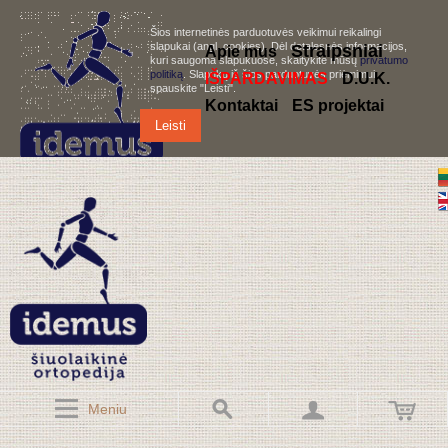
Šios internetinės parduotuvės veikimui reikalingi
slapukai (angl. cookies). Dėl detalesnės informacijos,
S
traipsniai
Apie mus
kuri saugoma slapukuose, skaitykite mūsų
privatumo
politiką
. Slapukų iš šios parduotuvės priėmimui,
IŠPARDAVIMAS
D.U.K.
spauskite "Leisti".
Kontaktai
ES projektai
Leisti
Meniu