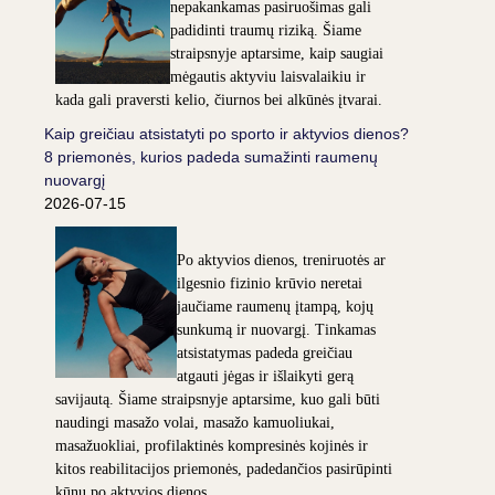
nepakankamas pasiruošimas gali
padidinti traumų riziką. Šiame
straipsnyje aptarsime, kaip saugiai
mėgautis aktyviu laisvalaikiu ir
kada gali praversti kelio, čiurnos bei alkūnės įtvarai.
Kaip greičiau atsistatyti po sporto ir aktyvios dienos?
8 priemonės, kurios padeda sumažinti raumenų
nuovargį
2026-07-15
Po aktyvios dienos, treniruotės ar
ilgesnio fizinio krūvio neretai
jaučiame raumenų įtampą, kojų
sunkumą ir nuovargį. Tinkamas
atsistatymas padeda greičiau
atgauti jėgas ir išlaikyti gerą
savijautą. Šiame straipsnyje aptarsime, kuo gali būti
naudingi masažo volai, masažo kamuoliukai,
masažuokliai, profilaktinės kompresinės kojinės ir
kitos reabilitacijos priemonės, padedančios pasirūpinti
kūnu po aktyvios dienos.