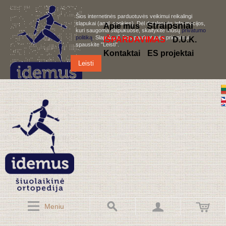
Šios internetinės parduotuvės veikimui reikalingi
slapukai (angl. cookies). Dėl detalesnės informacijos,
S
traipsniai
Apie mus
kuri saugoma slapukuose, skaitykite mūsų
privatumo
politiką
. Slapukų iš šios parduotuvės priėmimui,
IŠPARDAVIMAS
D.U.K.
spauskite "Leisti".
Kontaktai
ES projektai
Leisti
Meniu