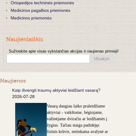
Ortopedijos techninės priemonės
Medicinos pagalbos priemonės
Medicinos priemonės
Naujienlaiškis
Sužinokite apie visas vykstančias akcijas ir naujienas pirmieji!
Užsakyti
Naujienos
Kaip išvengti traumų aktyviai leidžiant vasarą?
2026-07-28
Vasarą daugiau laiko praleidžiame
aktyviai - vaikštome, bėgiojame,
važinėjame dviračiu ar leidžiamės į
žygius. Tačiau staiga padidėjęs
fizinis krūvis, netinkama avalynė ar