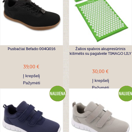
Pusbačiai Befado 004Q016
Žalios spalvos akupresūrinis
kilimėlis su pagalvėle TIMAGO LILY
39,00 €
30,00 €
Į krepšelį
Į krepšelį
Pažymėti
Pažymėti