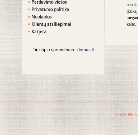
Pardavimo vietos
nepaka
Privatumo politika
riziką
Nuolaidos
mėgaut
Klientų atsiliepimai
kelio,
Karjera
Tinklapio sprendimas:
idemus.lt
© 2023 Idemus