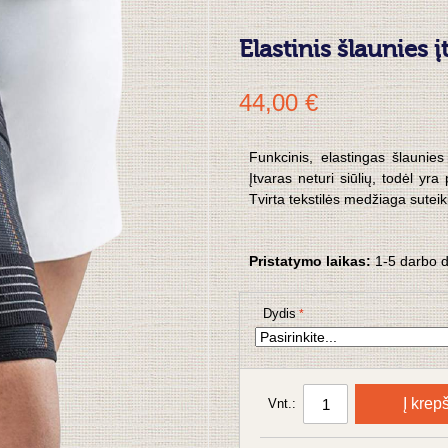
Elastinis šlaunies
44,00 €
Funkcinis, elastingas šlaunies
Įtvaras neturi siūlių, todėl yr
Tvirta tekstilės medžiaga sutei
Pristatymo laikas:
1-5 darbo 
Dydis
Į krepš
Vnt.: