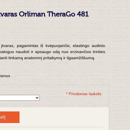
 įtvaras Orliman TheraGo 481
 įtvaras, pagamintas iš kvėpuojančio, elastingo audinio.
a patogus naudoti ir apsaugo odą nuo erzinančios trinties.
kianti tinkamą anatominį pritaikymą ir ilgaamžiškumą.
dienos
* Privalomas laukelis
elį