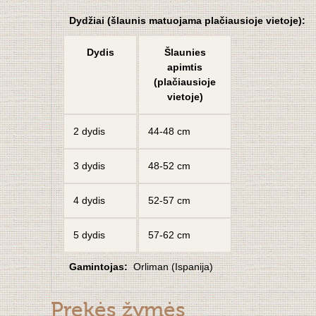
Dydžiai (šlaunis matuojama plačiausioje vietoje):
Dydis
Šlaunies
apimtis
(plačiausioje
vietoje)
2 dydis
44-48 cm
3 dydis
48-52 cm
4 dydis
52-57 cm
5 dydis
57-62 cm
Gamintojas:
Orliman (Ispanija)
Prekės žymės