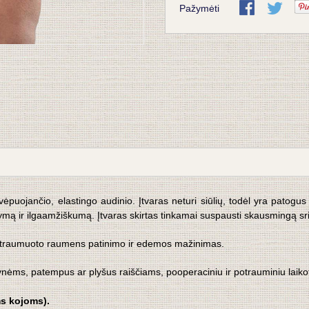
Pažymėti
vėpuojančio, elastingo audinio. Įtvaras neturi siūlių, todėl yra patogus
kymą ir ilgaamžiškumą.
Įtvaras skirtas tinkamai suspausti skausmingą sri
t
raumuoto raumens patinimo ir edemos mažinimas.
nėms, patempus ar plyšus raiščiams,
p
ooperaciniu ir potrauminiu laiko
ms kojoms).