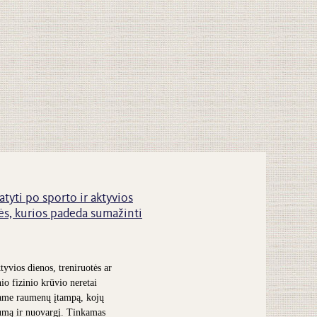
atyti po sporto ir aktyvios
s, kurios padeda sumažinti
tyvios dienos, treniruotės ar
nio fizinio krūvio neretai
ame raumenų įtampą, kojų
umą ir nuovargį. Tinkamas