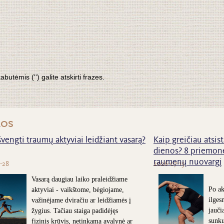
tėmis ('') galite atskirti frazes.
nos
švengti traumų aktyviai leidžiant vasarą?
Kaip greičiau atsist
dienos? 8 priemonė
raumenų nuovargį
-28
2026-07-15
Vasarą daugiau laiko praleidžiame
Po ak
aktyviai - vaikštome, bėgiojame,
ilges
važinėjame dviračiu ar leidžiamės į
jauči
žygius. Tačiau staiga padidėjęs
sunk
fizinis krūvis, netinkama avalynė ar