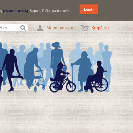
Leisti
ūsų
privatumo politiką
. Slapukų iš šios parduotuvės
Mano paskyra
Krepšelis