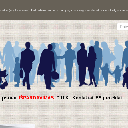
slapukai (angl. cookies). Dėl detalesnės informacijos, kuri saugoma slapukuose, skaitykite m
aipsniai
IŠPARDAVIMAS
D.U.K.
Kontaktai
ES projektai