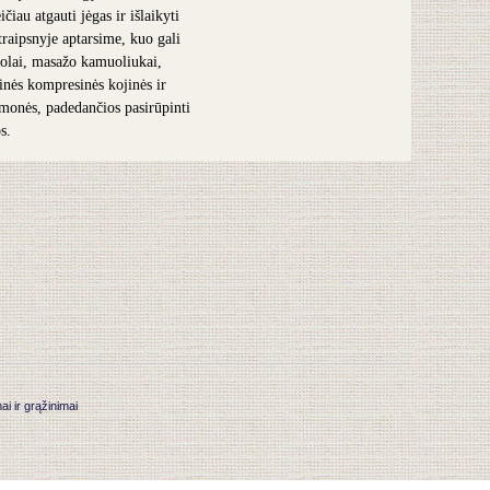
čiau atgauti jėgas ir išlaikyti
traipsnyje aptarsime, kuo gali
olai, masažo kamuoliukai,
inės kompresinės kojinės ir
iemonės, padedančios pasirūpinti
s.
 ir grąžinimai