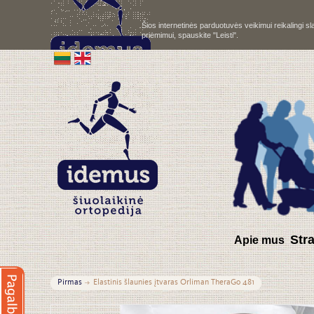
Šios internetinės parduotuvės veikimui reikalingi 
priėmimui, spauskite "Leisti".
S
tr
Apie mus
Pirmas
Elastinis šlaunies įtvaras Orliman TheraGo 481