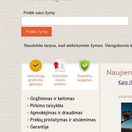
Pridėk savo žymę:
Pridėti žymę
Naudokite tarpus, kad atskirtumėte žymes. Viengubomis kabu
Naujie
Kaip i
2026-07
Grąžinimas ir keitimas
Pirkimo taisyklės
Apmokėjimas ir draudimas
Prekių pristatymas ir atsiėmimas
G
arantija