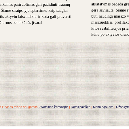
atsistatymas padeda grei
nkamas pasiruošimas gali padidinti traumų
gerą savijautą. Šiame s
. Šiame straipsnyje aptarsime, kaip saugiai
būti naudingi masažo v
is aktyviu laisvalaikiu ir kada gali praversti
masažuokliai, profilakt
 čiurnos bei alkūnės įtvarai.
kitos reabilitacijos pr
kūnu po aktyvios dieno
.lt. Visos teisės saugomos.
Svetainės žemėlapis
|
Detali paieška
|
Mano sąskaita
|
Užsakymai