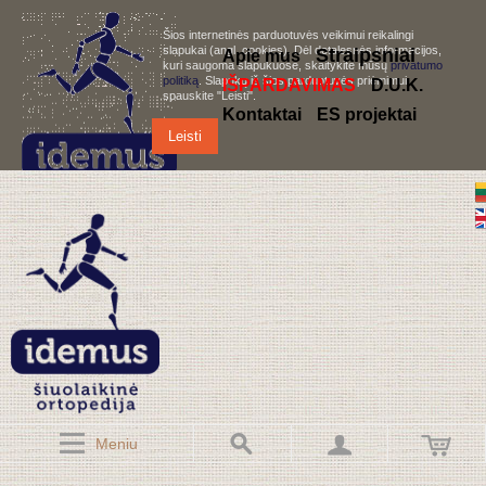
Šios internetinės parduotuvės veikimui reikalingi
slapukai (angl. cookies). Dėl detalesnės informacijos,
S
traipsniai
Apie mus
kuri saugoma slapukuose, skaitykite mūsų
privatumo
politiką
. Slapukų iš šios parduotuvės priėmimui,
IŠPARDAVIMAS
D.U.K.
spauskite "Leisti".
Kontaktai
ES projektai
Leisti
Meniu