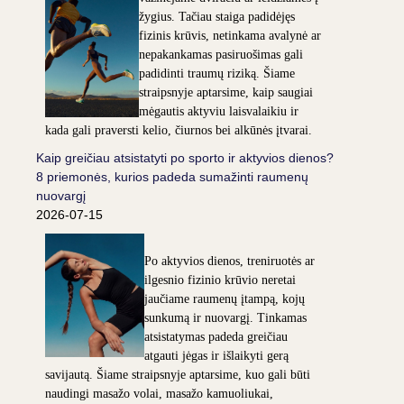
žygius. Tačiau staiga padidėjęs
fizinis krūvis, netinkama avalynė ar
nepakankamas pasiruošimas gali
padidinti traumų riziką. Šiame
straipsnyje aptarsime, kaip saugiai
mėgautis aktyviu laisvalaikiu ir
kada gali praversti kelio, čiurnos bei alkūnės įtvarai.
Kaip greičiau atsistatyti po sporto ir aktyvios dienos?
8 priemonės, kurios padeda sumažinti raumenų
nuovargį
2026-07-15
Po aktyvios dienos, treniruotės ar
ilgesnio fizinio krūvio neretai
jaučiame raumenų įtampą, kojų
sunkumą ir nuovargį. Tinkamas
atsistatymas padeda greičiau
atgauti jėgas ir išlaikyti gerą
savijautą. Šiame straipsnyje aptarsime, kuo gali būti
naudingi masažo volai, masažo kamuoliukai,