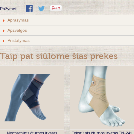
Pažymėti
Aprašymas
Apžvalgos
Pristatymas
Taip pat siūlome šias prekes
Neopreninis čiurnos įtvaras
Tekstilinis čiurnos įtvaras TN-241