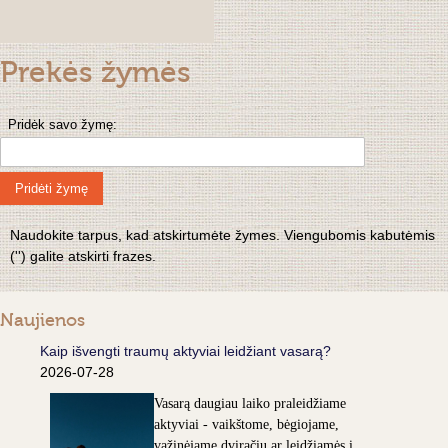
Prekės žymės
Pridėk savo žymę:
Pridėti žymę
Naudokite tarpus, kad atskirtumėte žymes. Viengubomis kabutėmis
('') galite atskirti frazes.
Naujienos
Kaip išvengti traumų aktyviai leidžiant vasarą?
2026-07-28
Vasarą daugiau laiko praleidžiame
aktyviai - vaikštome, bėgiojame,
važinėjame dviračiu ar leidžiamės į