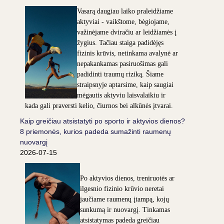
Vasarą daugiau laiko praleidžiame
aktyviai - vaikštome, bėgiojame,
važinėjame dviračiu ar leidžiamės į
žygius. Tačiau staiga padidėjęs
fizinis krūvis, netinkama avalynė ar
nepakankamas pasiruošimas gali
padidinti traumų riziką. Šiame
straipsnyje aptarsime, kaip saugiai
mėgautis aktyviu laisvalaikiu ir
kada gali praversti kelio, čiurnos bei alkūnės įtvarai.
Kaip greičiau atsistatyti po sporto ir aktyvios dienos?
8 priemonės, kurios padeda sumažinti raumenų
nuovargį
2026-07-15
Po aktyvios dienos, treniruotės ar
ilgesnio fizinio krūvio neretai
jaučiame raumenų įtampą, kojų
sunkumą ir nuovargį. Tinkamas
atsistatymas padeda greičiau