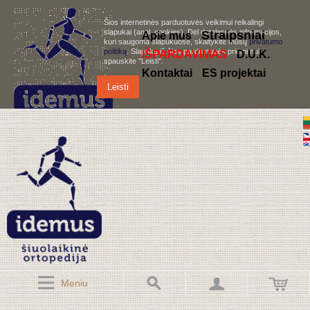
Šios internetinės parduotuvės veikimui reikalingi
slapukai (angl. cookies). Dėl detalesnės informacijos,
S
traipsniai
Apie mus
kuri saugoma slapukuose, skaitykite mūsų
privatumo
politiką
. Slapukų iš šios parduotuvės priėmimui,
IŠPARDAVIMAS
D.U.K.
spauskite "Leisti".
Kontaktai
ES projektai
Leisti
Meniu