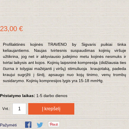
23,00 €
Profilaktinės kojinės TRAVENO by Sigvaris puikiai tinka
keliaujantiems. Naujas tvirtesnis suspaudimas kojinių viršuje
užtikrina, jog net ir aktyviausio judėjimo metu kojinės nesmuks ir
tvirtai laikysis ant kojos. Kojinių laipsninė kompresija (didžiausia ties
čiurna ir tolygiai mažėjanti į viršų) stimuliuoja kraujotaką, padeda
kraujui sugrįžti į širdį, apsaugo nuo kojų tinimo, venų trombų
susidarymo. Kojinių kompresijos lygis yra 15-18 mmHg.
Pristatymo laikas:
1-5 darbo dienos
Į krepšelį
Vnt.:
Pažymėti