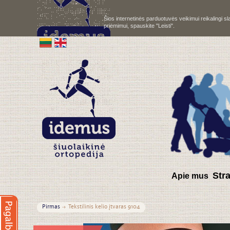
Šios internetinės parduotuvės veikimui reikalingi 
priėmimui, spauskite "Leisti".
S
tr
Apie mus
Pirmas
Tekstilinis kelio įtvaras 9104