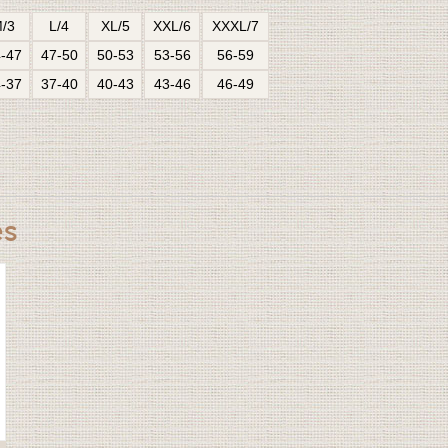
/3
L/4
XL/5
XXL/6
XXXL/7
-47
47-50
50-53
53-56
56-59
-37
37-40
40-43
43-46
46-49
es