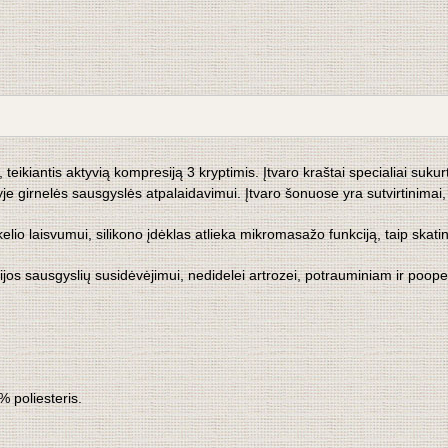
le, teikiantis aktyvią kompresiją 3 kryptimis. Įtvaro kraštai specialiai s
alyje girnelės sausgyslės atpalaidavimui. Įtvaro šonuose yra sutvirtinima
lio laisvumui, silikono įdėklas atlieka mikromasažo funkciją, taip ska
jos sausgyslių susidėvėjimui, nedidelei artrozei, potrauminiam ir poopera
 poliesteris.