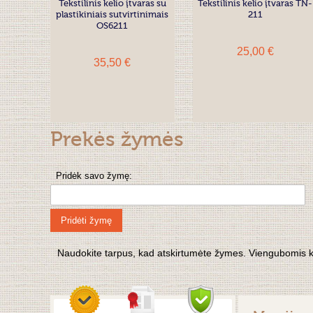
Tekstilinis kelio įtvaras su
Tekstilinis kelio įtvaras TN-
plastikiniais sutvirtinimais
211
OS6211
25,00 €
35,50 €
Prekės žymės
Pridėk savo žymę:
Pridėti žymę
Naudokite tarpus, kad atskirtumėte žymes. Viengubomis kabu