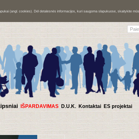
slapukai (angl. cookies). Dėl detalesnės informacijos, kuri saugoma slapukuose, skaitykite m
aipsniai
IŠPARDAVIMAS
D.U.K.
Kontaktai
ES projektai