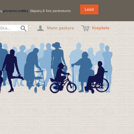
Leisti
ūsų
privatumo politiką
. Slapukų iš šios parduotuvės
Mano paskyra
Krepšelis