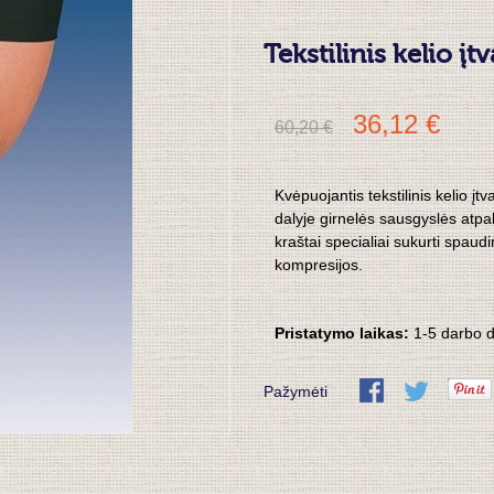
Tekstilinis kelio įt
36,12 €
60,20 €
Kvėpuojantis tekstilinis kelio įtv
dalyje girnelės sausgyslės atpal
kraštai specialiai sukurti spau
kompresijos.
Pristatymo laikas:
1-5 darbo 
Pažymėti