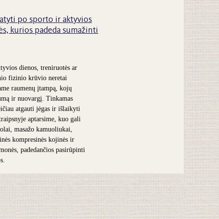
atyti po sporto ir aktyvios
s, kurios padeda sumažinti
tyvios dienos, treniruotės ar
nio fizinio krūvio neretai
ame raumenų įtampą, kojų
umą ir nuovargį. Tinkamas
čiau atgauti jėgas ir išlaikyti
traipsnyje aptarsime, kuo gali
olai, masažo kamuoliukai,
inės kompresinės kojinės ir
iemonės, padedančios pasirūpinti
s.