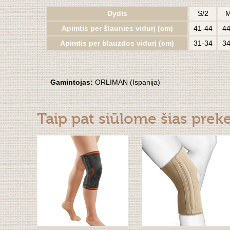
Dydis
S/2
M
Apimtis per šlaunies vidurį (cm)
41-44
44
Apimtis per blauzdos vidurį (cm)
31-34
34
Gamintojas:
ORLIMAN (Ispanija)
Taip pat siūlome šias prek