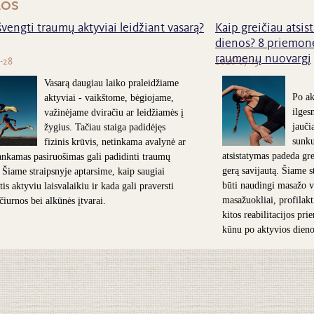
nos
švengti traumų aktyviai leidžiant vasarą?
Kaip greičiau atsist
dienos? 8 priemonė
raumenų nuovargį
-28
2026-07-15
Vasarą daugiau laiko praleidžiame
Po ak
aktyviai - vaikštome, bėgiojame,
ilges
važinėjame dviračiu ar leidžiamės į
jauči
žygius. Tačiau staiga padidėjęs
sunk
fizinis krūvis, netinkama avalynė ar
atsistatymas padeda grei
nkamas pasiruošimas gali padidinti traumų
gerą savijautą. Šiame s
. Šiame straipsnyje aptarsime, kaip saugiai
būti naudingi masažo v
is aktyviu laisvalaikiu ir kada gali praversti
masažuokliai, profilakt
 čiurnos bei alkūnės įtvarai.
kitos reabilitacijos pr
kūnu po aktyvios dieno