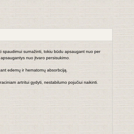
ukurti spaudimui sumažinti, tokiu būdu apsaugant nuo per
i, apsaugantys nuo įtvaro persisukimo.
tinant edemų ir hematomų absorbciją.
ciniam artritui gydyti, nestabilumo pojučiui naikinti.