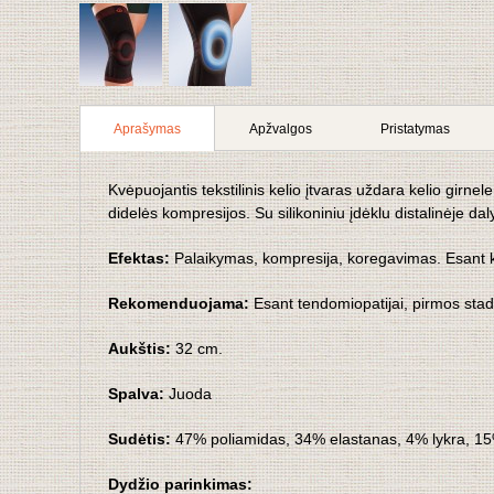
Aprašymas
Apžvalgos
Pristatymas
Kvėpuojantis tekstilinis kelio įtvaras uždara kelio girne
didelės kompresijos. Su silikoniniu įdėklu distalinėje d
Efektas:
Palaikymas, kompresija, koregavimas. Esant ke
Rekomenduojama:
Esant tendomiopatijai, pirmos stadi
Aukštis:
32 cm.
Spalva:
Juoda
Sudėtis:
47% poliamidas, 34% elastanas, 4% lykra, 15%
Dydžio parinkimas: