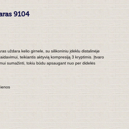
varas 9104
aras uždara kelio girnele, su silikoniniu įdėklu distalinėje
aidavimui, teikiantis aktyvią kompresiją 3 kryptimis. Įtvaro
dimui sumažinti, tokiu būdu apsaugant nuo per didelės
dienos