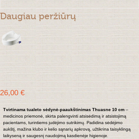
Daugiau peržiūrų
26,00 €
Tvirtinama tualeto sėdynė-paaukštinimas Thuasne 10 cm
–
medicinos priemonė, skirta palengvinti atsisėdimą ir atsistojimą
pacientams, turintiems judėjimo sutrikimų. Padidina sėdėjimo
aukštį, mažina klubo ir kelio sąnarių apkrovą, užtikrina taisyklingą
laikyseną ir saugesnį naudojimą kasdienėje higienoje.