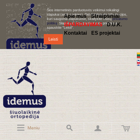
Šios internetinės parduotuvės veikimui reikalingi
slapukai (angl. cookies). Dėl detalesnės informacijos,
S
traipsniai
Apie mus
kuri saugoma slapukuose, skaitykite mūsų
privatumo
politiką
. Slapukų iš šios parduotuvės priėmimui,
IŠPARDAVIMAS
D.U.K.
spauskite "Leisti".
Kontaktai
ES projektai
Leisti
Meniu