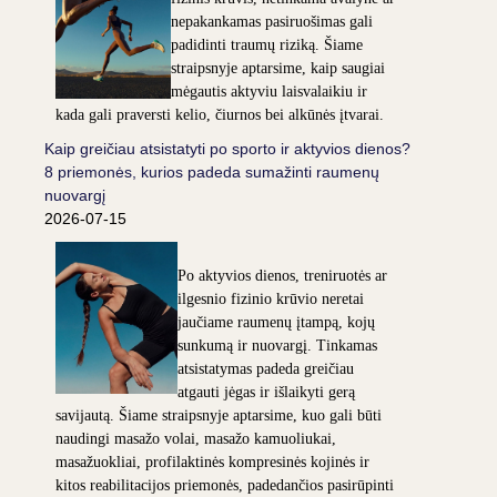
nepakankamas pasiruošimas gali
padidinti traumų riziką. Šiame
straipsnyje aptarsime, kaip saugiai
mėgautis aktyviu laisvalaikiu ir
kada gali praversti kelio, čiurnos bei alkūnės įtvarai.
Kaip greičiau atsistatyti po sporto ir aktyvios dienos?
8 priemonės, kurios padeda sumažinti raumenų
nuovargį
2026-07-15
Po aktyvios dienos, treniruotės ar
ilgesnio fizinio krūvio neretai
jaučiame raumenų įtampą, kojų
sunkumą ir nuovargį. Tinkamas
atsistatymas padeda greičiau
atgauti jėgas ir išlaikyti gerą
savijautą. Šiame straipsnyje aptarsime, kuo gali būti
naudingi masažo volai, masažo kamuoliukai,
masažuokliai, profilaktinės kompresinės kojinės ir
kitos reabilitacijos priemonės, padedančios pasirūpinti