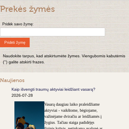
Prekės žymės
Pridėk savo žymę:
Pridėti žymę
Naudokite tarpus, kad atskirtumėte žymes. Viengubomis kabutėmis
('') galite atskirti frazes.
Naujienos
Kaip išvengti traumų aktyviai leidžiant vasarą?
2026-07-28
Vasarą daugiau laiko praleidžiame
aktyviai - vaikštome, bėgiojame,
važinėjame dviračiu ar leidžiamės į
žygius. Tačiau staiga padidėjęs
fizinis krūvis, netinkama avalynė ar