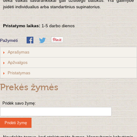
dėka vaikas savarankiškai gali užsisegti batukus. Yra galimybė
įsidėti individualius arba standartinius supinatorius.
Pristatymo laikas:
1-5 darbo dienos
Pažymėti
Aprašymas
Apžvalgos
Pristatymas
Prekės žymės
Pridėk savo žymę:
Pridėti žymę