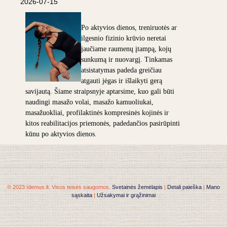
2026-07-15
Po aktyvios dienos, treniruotės ar
ilgesnio fizinio krūvio neretai
jaučiame raumenų įtampą, kojų
sunkumą ir nuovargį. Tinkamas
atsistatymas padeda greičiau
atgauti jėgas ir išlaikyti gerą
savijautą. Šiame straipsnyje aptarsime, kuo gali būti
naudingi masažo volai, masažo kamuoliukai,
masažuokliai, profilaktinės kompresinės kojinės ir
kitos reabilitacijos priemonės, padedančios pasirūpinti
kūnu po aktyvios dienos.
© 2023 Idemus.lt. Visos teisės saugomos.
Svetainės žemėlapis
|
Detali paieška
|
Mano
sąskaita
|
Užsakymai ir grąžinimai