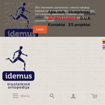
Šios internetinės parduotuvės veikimui reikalingi
slapukai (angl. cookies). Dėl detalesnės informacijos,
S
traipsniai
Apie mus
kuri saugoma slapukuose, skaitykite mūsų
privatumo
politiką
. Slapukų iš šios parduotuvės priėmimui,
IŠPARDAVIMAS
D.U.K.
spauskite "Leisti".
Kontaktai
ES projektai
Leisti
Meniu