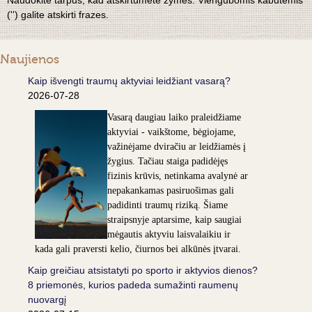
Naudokite tarpus, kad atskirtumėte žymes. Viengubomis kabutėmis
('') galite atskirti frazes.
Naujienos
Kaip išvengti traumų aktyviai leidžiant vasarą?
2026-07-28
Vasarą daugiau laiko praleidžiame
aktyviai - vaikštome, bėgiojame,
važinėjame dviračiu ar leidžiamės į
žygius. Tačiau staiga padidėjęs
fizinis krūvis, netinkama avalynė ar
nepakankamas pasiruošimas gali
padidinti traumų riziką. Šiame
straipsnyje aptarsime, kaip saugiai
mėgautis aktyviu laisvalaikiu ir
kada gali praversti kelio, čiurnos bei alkūnės įtvarai.
Kaip greičiau atsistatyti po sporto ir aktyvios dienos?
8 priemonės, kurios padeda sumažinti raumenų
nuovargį