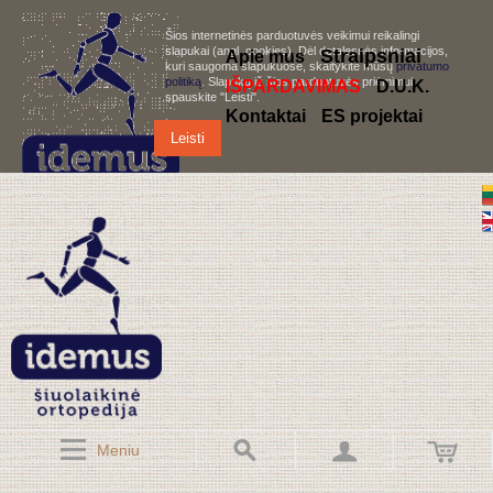
Šios internetinės parduotuvės veikimui reikalingi
slapukai (angl. cookies). Dėl detalesnės informacijos,
S
traipsniai
Apie mus
kuri saugoma slapukuose, skaitykite mūsų
privatumo
politiką
. Slapukų iš šios parduotuvės priėmimui,
IŠPARDAVIMAS
D.U.K.
spauskite "Leisti".
Kontaktai
ES projektai
Leisti
Meniu