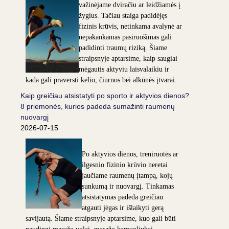
važinėjame dviračiu ar leidžiamės į
žygius. Tačiau staiga padidėjęs
fizinis krūvis, netinkama avalynė ar
nepakankamas pasiruošimas gali
padidinti traumų riziką. Šiame
straipsnyje aptarsime, kaip saugiai
mėgautis aktyviu laisvalaikiu ir
kada gali praversti kelio, čiurnos bei alkūnės įtvarai.
Kaip greičiau atsistatyti po sporto ir aktyvios dienos?
8 priemonės, kurios padeda sumažinti raumenų
nuovargį
2026-07-15
Po aktyvios dienos, treniruotės ar
ilgesnio fizinio krūvio neretai
jaučiame raumenų įtampą, kojų
sunkumą ir nuovargį. Tinkamas
atsistatymas padeda greičiau
atgauti jėgas ir išlaikyti gerą
savijautą. Šiame straipsnyje aptarsime, kuo gali būti