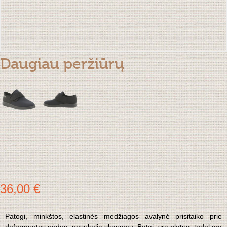
Daugiau peržiūrų
36,00 €
Patogi, minkštos, elastinės medžiagos avalynė prisitaiko prie