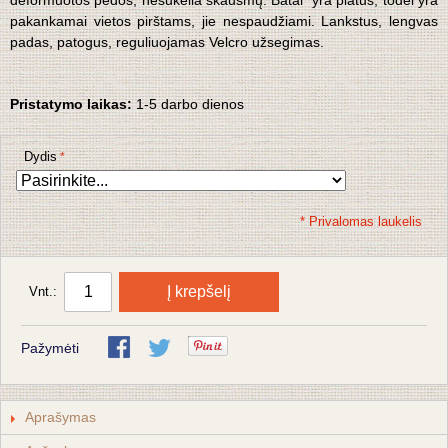
deformuotos pėdos, nesukelia skausmų. Batai yra platūs, todėl yra
pakankamai vietos pirštams, jie nespaudžiami. Lankstus, lengvas
padas, patogus, reguliuojamas Velcro užsegimas.
Pristatymo laikas:
1-5 darbo dienos
Dydis
* Privalomas laukelis
Į krepšelį
Vnt.:
Pažymėti
Aprašymas