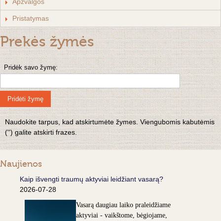
Apžvalgos
Pristatymas
Prekės žymės
Pridėk savo žymę:
Pridėti žymę
Naudokite tarpus, kad atskirtumėte žymes. Viengubomis kabutėmis
('') galite atskirti frazes.
Naujienos
Kaip išvengti traumų aktyviai leidžiant vasarą?
2026-07-28
Vasarą daugiau laiko praleidžiame
aktyviai - vaikštome, bėgiojame,