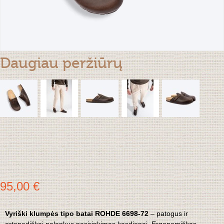
Daugiau peržiūrų
95,00 €
Vyriški klumpės tipo batai ROHDE 6698-72
– patogus ir