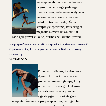
važinėjame dviračiu ar leidžiamės į
žygius. Tačiau staiga padidėjęs
fizinis krūvis, netinkama avalynė ar
nepakankamas pasiruošimas gali
padidinti traumų riziką. Šiame
straipsnyje aptarsime, kaip saugiai
mėgautis aktyviu laisvalaikiu ir
kada gali praversti kelio, čiurnos bei alkūnės įtvarai.
Kaip greičiau atsistatyti po sporto ir aktyvios dienos?
8 priemonės, kurios padeda sumažinti raumenų
nuovargį
2026-07-15
Po aktyvios dienos, treniruotės ar
ilgesnio fizinio krūvio neretai
jaučiame raumenų įtampą, kojų
sunkumą ir nuovargį. Tinkamas
atsistatymas padeda greičiau
atgauti jėgas ir išlaikyti gerą
savijautą. Šiame straipsnyje aptarsime, kuo gali būti