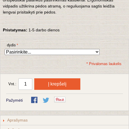
ortopediškai palankus pasirinkimas kasdienai. Ergonomiškas
vidpadis užtikrina pėdos atramą, o reguliuojama sagtis leidžia
lengvai prisitaikyti prie pėdos.
Pristatymas:
1-5 darbo dienos
dydis
* Privalomas laukelis
Į krepšelį
Vnt.:
Pažymėti
Aprašymas