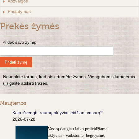
Apžvalgos
Pristatymas
Prekės žymės
Pridėk savo žymę:
Pridėti žymę
Naudokite tarpus, kad atskirtumėte žymes. Viengubomis kabutėmis
('') galite atskirti frazes.
Naujienos
Kaip išvengti traumų aktyviai leidžiant vasarą?
2026-07-28
Vasarą daugiau laiko praleidžiame
aktyviai - vaikštome, bėgiojame,