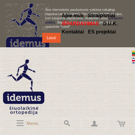
Šios internetinės parduotuvės veikimui reikalingi
slapukai (angl. cookies). Dėl detalesnės informacijos,
S
traipsniai
Apie mus
kuri saugoma slapukuose, skaitykite mūsų
privatumo
politiką
. Slapukų iš šios parduotuvės priėmimui,
IŠPARDAVIMAS
D.U.K.
spauskite "Leisti".
Kontaktai
ES projektai
Leisti
Meniu