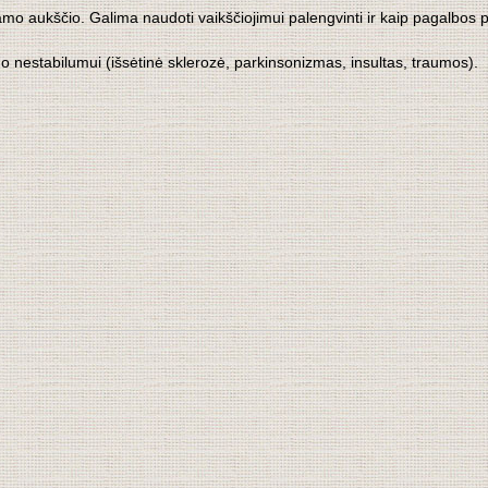
amo aukščio. Galima naudoti vaikščiojimui palengvinti ir kaip pagalbos 
o nestabilumui (išsėtinė sklerozė, parkinsonizmas, insultas, traumos).