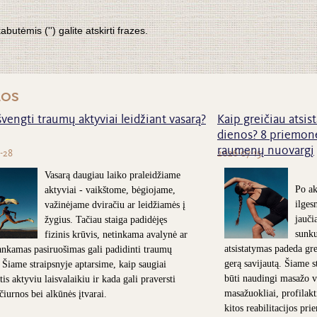
tėmis ('') galite atskirti frazes.
nos
švengti traumų aktyviai leidžiant vasarą?
Kaip greičiau atsist
dienos? 8 priemonė
raumenų nuovargį
-28
2026-07-15
Vasarą daugiau laiko praleidžiame
Po ak
aktyviai - vaikštome, bėgiojame,
ilges
važinėjame dviračiu ar leidžiamės į
jauči
žygius. Tačiau staiga padidėjęs
sunk
fizinis krūvis, netinkama avalynė ar
atsistatymas padeda grei
nkamas pasiruošimas gali padidinti traumų
gerą savijautą. Šiame s
. Šiame straipsnyje aptarsime, kaip saugiai
būti naudingi masažo v
is aktyviu laisvalaikiu ir kada gali praversti
masažuokliai, profilakt
 čiurnos bei alkūnės įtvarai.
kitos reabilitacijos pr