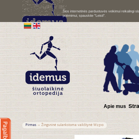
Šios internetinės parduotuvės veikimui reikalingi 
priėmimui, spauskite "Leisti".
S
tr
Apie mus
Pirmas
Žingsninė sulankstoma vaikštynė W2310