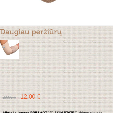
Daugiau peržiūrų
12,00 €
23,99 €
Alkūnės įtvaras PRIM AQTIVO SKIN P707BG
skirtas alkūnės