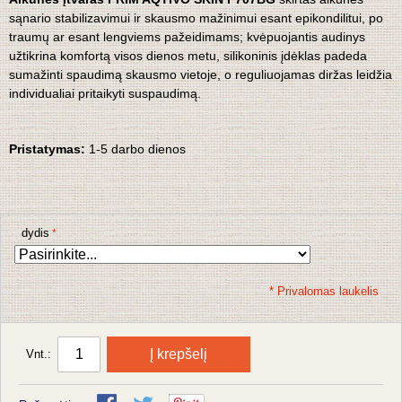
sąnario stabilizavimui ir skausmo mažinimui esant epikondilitui, po
traumų ar esant lengviems pažeidimams; kvėpuojantis audinys
užtikrina komfortą visos dienos metu, silikoninis įdėklas padeda
sumažinti spaudimą skausmo vietoje, o reguliuojamas diržas leidžia
individualiai pritaikyti suspaudimą.
Pristatymas:
1-5 darbo dienos
dydis
* Privalomas laukelis
Į krepšelį
Vnt.: