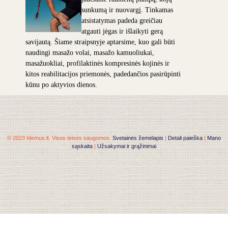
sunkumą ir nuovargį. Tinkamas
atsistatymas padeda greičiau
atgauti jėgas ir išlaikyti gerą
savijautą. Šiame straipsnyje aptarsime, kuo gali būti
naudingi masažo volai, masažo kamuoliukai,
masažuokliai, profilaktinės kompresinės kojinės ir
kitos reabilitacijos priemonės, padedančios pasirūpinti
kūnu po aktyvios dienos.
© 2023 Idemus.lt. Visos teisės saugomos.
Svetainės žemėlapis
|
Detali paieška
|
Mano
sąskaita
|
Užsakymai ir grąžinimai