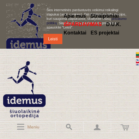
Šios internetinės parduotuvės veikimui reikalingi
slapukai (angl. cookies). Dėl detalesnės informacijos,
S
traipsniai
Apie mus
kuri saugoma slapukuose, skaitykite mūsų
privatumo
politiką
. Slapukų iš šios parduotuvės priėmimui,
IŠPARDAVIMAS
D.U.K.
spauskite "Leisti".
Kontaktai
ES projektai
Leisti
Meniu