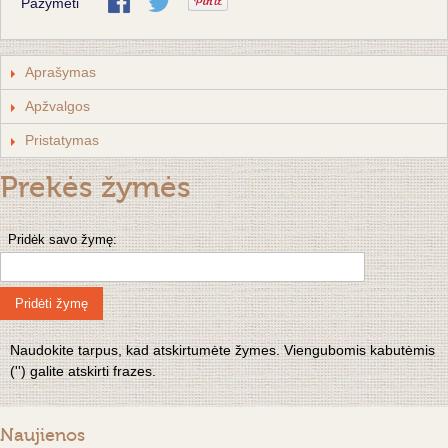
Pažymėti
Aprašymas
Apžvalgos
Pristatymas
Prekės žymės
Pridėk savo žymę:
Pridėti žymę
Naudokite tarpus, kad atskirtumėte žymes. Viengubomis kabutėmis
('') galite atskirti frazes.
Naujienos