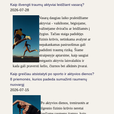
Kaip išvengti traumų aktyviai leidžiant vasarą?
2026-07-28
Vasarą daugiau laiko praleidžiame
aktyviai - vaikštome, bėgiojame,
važinėjame dviračiu ar leidžiamės į
žygius. Tačiau staiga padidėjęs
fizinis krūvis, netinkama avalynė ar
nepakankamas pasiruošimas gali
padidinti traumų riziką. Šiame
straipsnyje aptarsime, kaip saugiai
mėgautis aktyviu laisvalaikiu ir
kada gali praversti kelio, čiurnos bei alkūnės įtvarai.
Kaip greičiau atsistatyti po sporto ir aktyvios dienos?
8 priemonės, kurios padeda sumažinti raumenų
nuovargį
2026-07-15
Po aktyvios dienos, treniruotės ar
ilgesnio fizinio krūvio neretai
jaučiame raumenų įtampą, kojų