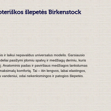
teriškos šlepetės Birkenstock
nis ir laikui nepavaldus universalus modelis. Garsiausio
eliai pasižymi įdomiu spalvų ir medžiagų deriniu, kuris
dį. Anatominis padas ir paviršiaus medžiagos lankstumas
 maksimalų komfortą. Tai – itin lengvos, labai elastingos,
s vandeniui, odai nekenksmingos ir patogios šlepetės.