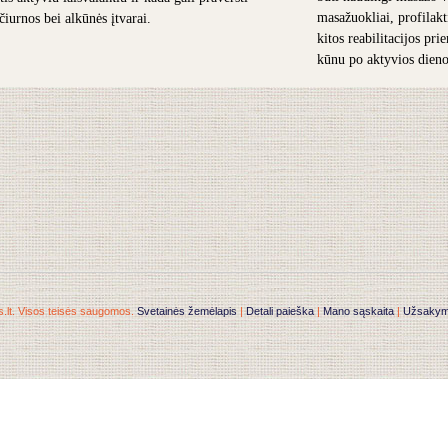
masažuokliai, profilakt
 čiurnos bei alkūnės įtvarai.
kitos reabilitacijos pr
kūnu po aktyvios dieno
.lt. Visos teisės saugomos.
Svetainės žemėlapis
|
Detali paieška
|
Mano sąskaita
|
Užsakymai