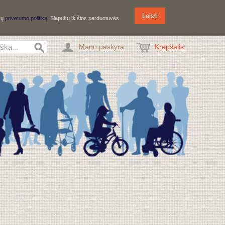
Leisti
ūsų
privatumo politiką
. Slapukų iš šios parduotuvės
Mano paskyra
Krepšelis