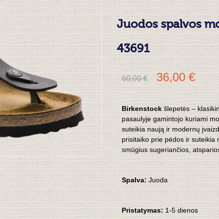
Juodos spalvos mo
43691
36,00 €
60,00 €
Birkenstock
šlepetės – klasiki
pasaulyje gamintojo kuriami mod
suteikia naują ir modernų įvaiz
prisitaiko prie pėdos ir suteikia
smūgius sugeriančios, atspario
Spalva:
Juoda
Pristatymas:
1-5 dienos