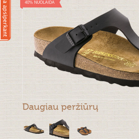
40% NUOLAIDA
Daugiau peržiūrų