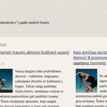
tėmis ('') galite atskirti frazes.
nos
švengti traumų aktyviai leidžiant vasarą?
Kaip greičiau atsist
dienos? 8 priemonė
raumenų nuovargį
-28
2026-07-15
Vasarą daugiau laiko praleidžiame
Po ak
aktyviai - vaikštome, bėgiojame,
ilges
važinėjame dviračiu ar leidžiamės į
jauči
žygius. Tačiau staiga padidėjęs
sunk
fizinis krūvis, netinkama avalynė ar
atsistatymas padeda grei
nkamas pasiruošimas gali padidinti traumų
gerą savijautą. Šiame s
. Šiame straipsnyje aptarsime, kaip saugiai
būti naudingi masažo v
is aktyviu laisvalaikiu ir kada gali praversti