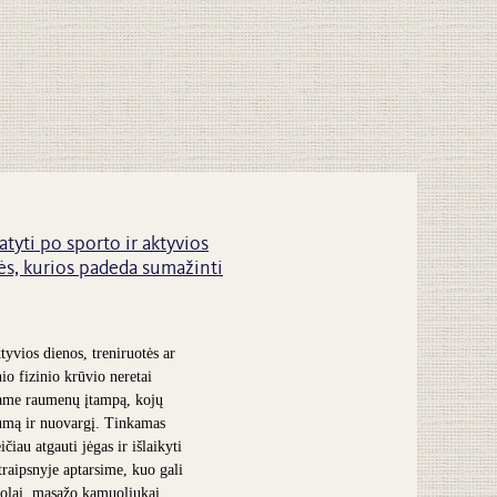
atyti po sporto ir aktyvios
s, kurios padeda sumažinti
tyvios dienos, treniruotės ar
nio fizinio krūvio neretai
ame raumenų įtampą, kojų
umą ir nuovargį. Tinkamas
čiau atgauti jėgas ir išlaikyti
traipsnyje aptarsime, kuo gali
olai, masažo kamuoliukai,