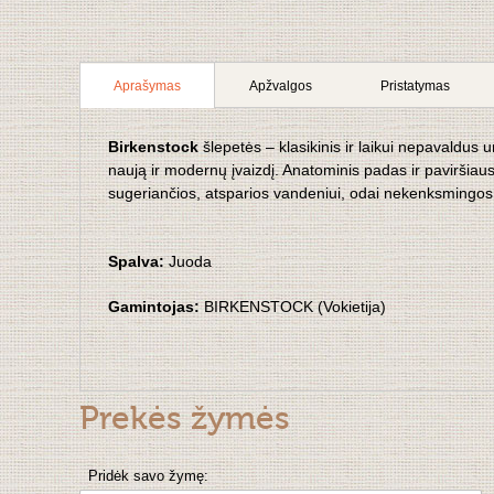
Aprašymas
Apžvalgos
Pristatymas
Birkenstock
šlepetės – klasikinis ir laikui nepavaldus
naują ir modernų įvaizdį. Anatominis padas ir paviršiau
sugeriančios, atsparios vandeniui, odai nekenksmingos 
Spalva:
Juoda
Gamintojas:
BIRKENSTOCK (Vokietija)
Prekės žymės
Pridėk savo žymę: