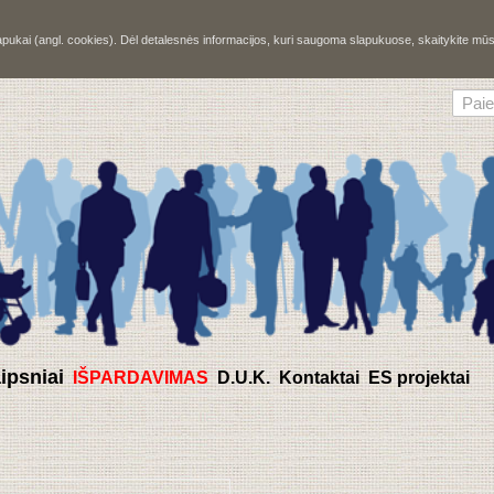
slapukai (angl. cookies). Dėl detalesnės informacijos, kuri saugoma slapukuose, skaitykite m
aipsniai
IŠPARDAVIMAS
D.U.K.
Kontaktai
ES projektai