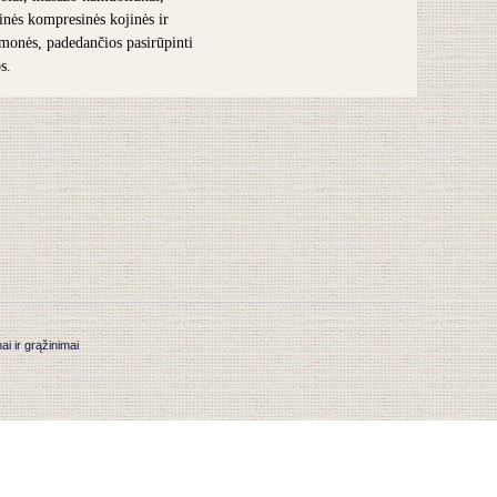
inės kompresinės kojinės ir
iemonės, padedančios pasirūpinti
s.
 ir grąžinimai