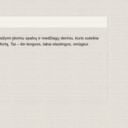
sižymi įdomiu spalvų ir medžiagų deriniu, kuris suteikia
rtą. Tai – itin lengvos, labai elastingos, smūgius