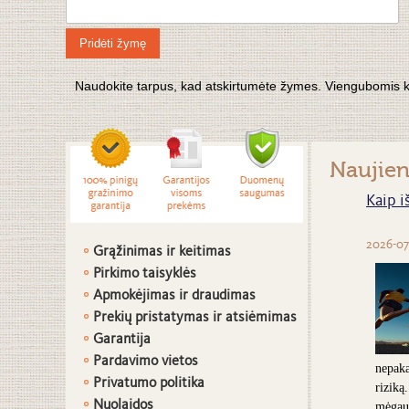
Pridėti žymę
Naudokite tarpus, kad atskirtumėte žymes. Viengubomis kabu
Naujie
Kaip i
2026-07
Grąžinimas ir keitimas
Pirkimo taisyklės
Apmokėjimas ir draudimas
Prekių pristatymas ir atsiėmimas
G
arantija
Pardavimo vietos
nepaka
Privatumo politika
riziką
Nuolaidos
mėgaut