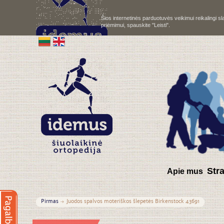
Šios internetinės parduotuvės veikimui reikalingi 
priėmimui, spauskite "Leisti".
S
tr
Apie mus
Pirmas
Juodos spalvos moteriškos šlepetės Birkenstock 43691