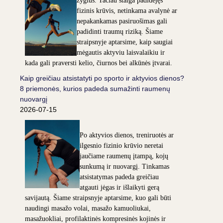
žygius. Tačiau staiga padidėjęs
fizinis krūvis, netinkama avalynė ar
nepakankamas pasiruošimas gali
padidinti traumų riziką. Šiame
straipsnyje aptarsime, kaip saugiai
mėgautis aktyviu laisvalaikiu ir
kada gali praversti kelio, čiurnos bei alkūnės įtvarai.
Kaip greičiau atsistatyti po sporto ir aktyvios dienos?
8 priemonės, kurios padeda sumažinti raumenų
nuovargį
2026-07-15
Po aktyvios dienos, treniruotės ar
ilgesnio fizinio krūvio neretai
jaučiame raumenų įtampą, kojų
sunkumą ir nuovargį. Tinkamas
atsistatymas padeda greičiau
atgauti jėgas ir išlaikyti gerą
savijautą. Šiame straipsnyje aptarsime, kuo gali būti
naudingi masažo volai, masažo kamuoliukai,
masažuokliai, profilaktinės kompresinės kojinės ir