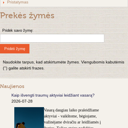
Pristatymas
Prekės žymės
Pridėk savo žymę:
Pridėti žymę
Naudokite tarpus, kad atskirtumėte žymes. Viengubomis kabutėmis
('') galite atskirti frazes.
Naujienos
Kaip išvengti traumų aktyviai leidžiant vasarą?
2026-07-28
Vasarą daugiau laiko praleidžiame
aktyviai - vaikštome, bėgiojame,
važinėjame dviračiu ar leidžiamės į