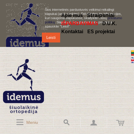
Šios internetinės parduotuvės veikimui reikalingi
slapukai (angl. cookies). Dėl detalesnės informacijos,
S
traipsniai
Apie mus
kuri saugoma slapukuose, skaitykite mūsų
privatumo
politiką
. Slapukų iš šios parduotuvės priėmimui,
IŠPARDAVIMAS
D.U.K.
spauskite "Leisti".
Kontaktai
ES projektai
Leisti
Meniu