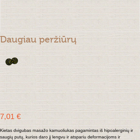
Daugiau peržiūrų
7,01 €
Kietas 
dvigubas 
masažo kamuoliukas pagamintas iš hipoalerginių ir 
saugių putų, kurios daro jį lengvu ir atspariu deformacijoms ir 