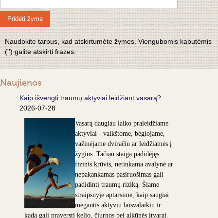
Pridėti žymę
Naudokite tarpus, kad atskirtumėte žymes. Viengubomis kabutėmis
('') galite atskirti frazes.
Naujienos
Kaip išvengti traumų aktyviai leidžiant vasarą?
2026-07-28
Vasarą daugiau laiko praleidžiame
aktyviai - vaikštome, bėgiojame,
važinėjame dviračiu ar leidžiamės į
žygius. Tačiau staiga padidėjęs
fizinis krūvis, netinkama avalynė ar
nepakankamas pasiruošimas gali
padidinti traumų riziką. Šiame
straipsnyje aptarsime, kaip saugiai
mėgautis aktyviu laisvalaikiu ir
kada gali praversti kelio, čiurnos bei alkūnės įtvarai.