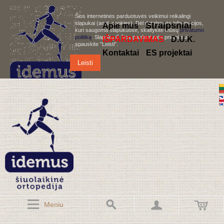
Šios internetinės parduotuvės veikimui reikalingi
slapukai (angl. cookies). Dėl detalesnės informacijos,
S
traipsniai
Apie mus
kuri saugoma slapukuose, skaitykite mūsų
privatumo
politiką
. Slapukų iš šios parduotuvės priėmimui,
IŠPARDAVIMAS
D.U.K.
spauskite "Leisti".
Kontaktai
ES projektai
Leisti
Meniu