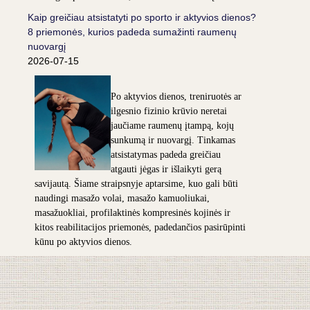
Kaip greičiau atsistatyti po sporto ir aktyvios dienos?
8 priemonės, kurios padeda sumažinti raumenų
nuovargį
2026-07-15
Po aktyvios dienos, treniruotės ar
ilgesnio fizinio krūvio neretai
jaučiame raumenų įtampą, kojų
sunkumą ir nuovargį. Tinkamas
atsistatymas padeda greičiau
atgauti jėgas ir išlaikyti gerą
savijautą. Šiame straipsnyje aptarsime, kuo gali būti
naudingi masažo volai, masažo kamuoliukai,
masažuokliai, profilaktinės kompresinės kojinės ir
kitos reabilitacijos priemonės, padedančios pasirūpinti
kūnu po aktyvios dienos.