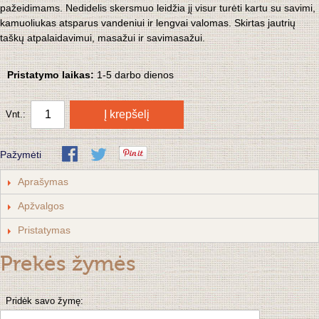
pažeidimams. Nedidelis skersmuo leidžia jį visur turėti kartu su savimi, 
kamuoliukas atsparus vandeniui ir lengvai valomas. Skirtas jautrių 
taškų atpalaidavimui, masažui ir savimasažui. 
Pristatymo laikas:
1
-5 darbo dienos
Į krepšelį
Vnt.:
Pažymėti
Aprašymas
Apžvalgos
Pristatymas
Prekės žymės
Pridėk savo žymę: