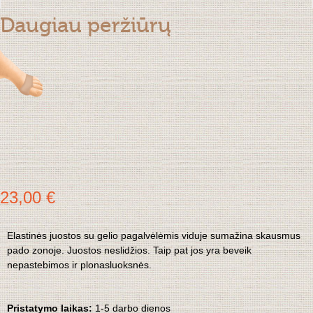
Daugiau peržiūrų
23,00 €
Elastinės juostos su gelio pagalvėlėmis viduje sumažina skausmus
pado zonoje. Juostos neslidžios. Taip pat jos yra beveik
nepastebimos ir plonasluoksnės.
Pristatymo laikas:
1-5 darbo dienos