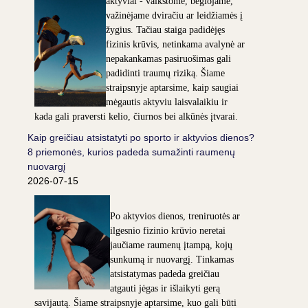
aktyviai - vaikštome, bėgiojame,
važinėjame dviračiu ar leidžiamės į
žygius. Tačiau staiga padidėjęs
fizinis krūvis, netinkama avalynė ar
nepakankamas pasiruošimas gali
padidinti traumų riziką. Šiame
straipsnyje aptarsime, kaip saugiai
mėgautis aktyviu laisvalaikiu ir
kada gali praversti kelio, čiurnos bei alkūnės įtvarai.
Kaip greičiau atsistatyti po sporto ir aktyvios dienos?
8 priemonės, kurios padeda sumažinti raumenų
nuovargį
2026-07-15
Po aktyvios dienos, treniruotės ar
ilgesnio fizinio krūvio neretai
jaučiame raumenų įtampą, kojų
sunkumą ir nuovargį. Tinkamas
atsistatymas padeda greičiau
atgauti jėgas ir išlaikyti gerą
savijautą. Šiame straipsnyje aptarsime, kuo gali būti