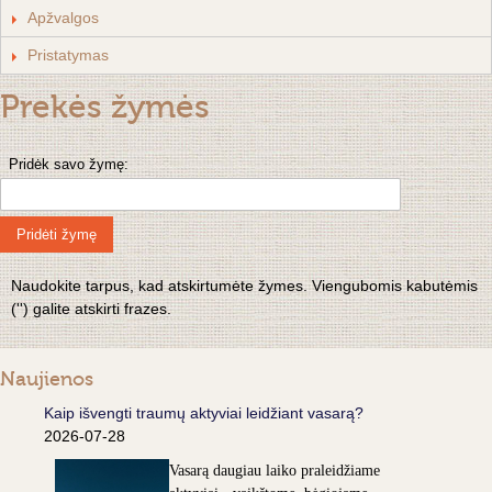
Apžvalgos
Pristatymas
Prekės žymės
Pridėk savo žymę:
Pridėti žymę
Naudokite tarpus, kad atskirtumėte žymes. Viengubomis kabutėmis
('') galite atskirti frazes.
Naujienos
Kaip išvengti traumų aktyviai leidžiant vasarą?
2026-07-28
Vasarą daugiau laiko praleidžiame