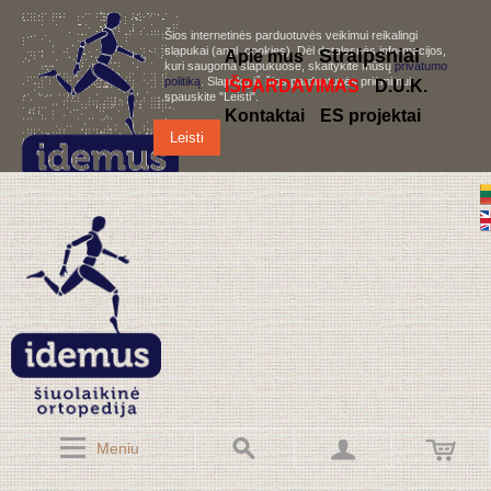
Šios internetinės parduotuvės veikimui reikalingi
slapukai (angl. cookies). Dėl detalesnės informacijos,
S
traipsniai
Apie mus
kuri saugoma slapukuose, skaitykite mūsų
privatumo
politiką
. Slapukų iš šios parduotuvės priėmimui,
IŠPARDAVIMAS
D.U.K.
spauskite "Leisti".
Kontaktai
ES projektai
Leisti
Meniu